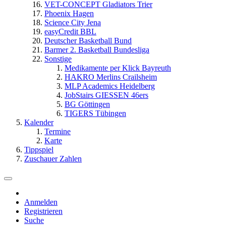
VET-CONCEPT Gladiators Trier
Phoenix Hagen
Science City Jena
easyCredit BBL
Deutscher Basketball Bund
Barmer 2. Basketball Bundesliga
Sonstige
Medikamente per Klick Bayreuth
HAKRO Merlins Crailsheim
MLP Academics Heidelberg
JobStairs GIESSEN 46ers
BG Göttingen
TIGERS Tübingen
Kalender
Termine
Karte
Tippspiel
Zuschauer Zahlen
Anmelden
Registrieren
Suche