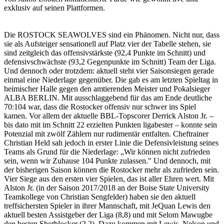
exklusiv auf seinen Plattformen.
Die ROSTOCK SEAWOLVES sind ein Phänomen. Nicht nur, dass
sie als Aufsteiger sensationell auf Platz vier der Tabelle stehen, sie
sind zeitgleich das offensivstärkste (92,4 Punkte im Schnitt) und
defensivschwächste (93,2 Gegenpunkte im Schnitt) Team der Liga.
Und dennoch oder trotzdem: aktuell steht vier Saisonsiegen gerade
einmal eine Niederlage gegenüber. Die gab es am letzten Spieltag in
heimischer Halle gegen den amtierenden Meister und Pokalsieger
ALBA BERLIN. Mit ausschlaggebend für das am Ende deutliche
70:104 war, dass die Rostocker offensiv nur schwer ins Spiel
kamen. Vor allem der aktuelle BBL-Topscorer Derrick Alston Jr. –
bis dato mit im Schnitt 22 erzielten Punkten ligabester – konnte sein
Potenzial mit zwölf Zählern nur rudimentär entfalten. Cheftrainer
Christian Held sah jedoch in erster Linie die Defensivleistung seines
Teams als Grund für die Niederlage: „Wir können nicht zufrieden
sein, wenn wir Zuhause 104 Punkte zulassen." Und dennoch, mit
der bisherigen Saison können die Rostocker mehr als zufrieden sein.
Vier Siege aus den ersten vier Spielen, das ist aller Ehren wert. Mit
Alston Jr. (in der Saison 2017/2018 an der Boise State University
Teamkollege von Christian Sengfelder) haben sie den aktuell
treffsichersten Spieler in ihrer Mannschaft, mit JeQuan Lewis den
aktuell besten Assistgeber der Liga (8,8) und mit Selom Mawugbe
den besten Shotblocker (2,2). Dazu kommen mit Lewis, Nelson und