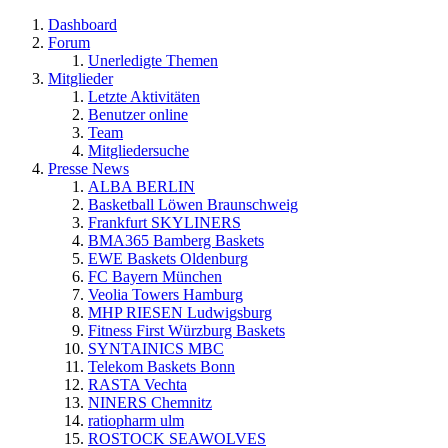
Dashboard
Forum
Unerledigte Themen
Mitglieder
Letzte Aktivitäten
Benutzer online
Team
Mitgliedersuche
Presse News
ALBA BERLIN
Basketball Löwen Braunschweig
Frankfurt SKYLINERS
BMA365 Bamberg Baskets
EWE Baskets Oldenburg
FC Bayern München
Veolia Towers Hamburg
MHP RIESEN Ludwigsburg
Fitness First Würzburg Baskets
SYNTAINICS MBC
Telekom Baskets Bonn
RASTA Vechta
NINERS Chemnitz
ratiopharm ulm
ROSTOCK SEAWOLVES