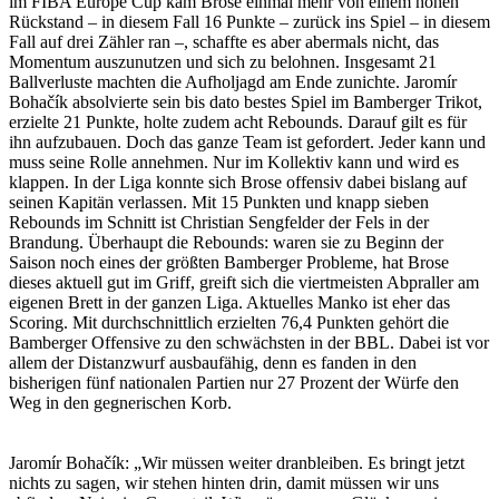
im FIBA Europe Cup kam Brose einmal mehr von einem hohen
Rückstand – in diesem Fall 16 Punkte – zurück ins Spiel – in diesem
Fall auf drei Zähler ran –, schaffte es aber abermals nicht, das
Momentum auszunutzen und sich zu belohnen. Insgesamt 21
Ballverluste machten die Aufholjagd am Ende zunichte. Jaromír
Bohačík absolvierte sein bis dato bestes Spiel im Bamberger Trikot,
erzielte 21 Punkte, holte zudem acht Rebounds. Darauf gilt es für
ihn aufzubauen. Doch das ganze Team ist gefordert. Jeder kann und
muss seine Rolle annehmen. Nur im Kollektiv kann und wird es
klappen. In der Liga konnte sich Brose offensiv dabei bislang auf
seinen Kapitän verlassen. Mit 15 Punkten und knapp sieben
Rebounds im Schnitt ist Christian Sengfelder der Fels in der
Brandung. Überhaupt die Rebounds: waren sie zu Beginn der
Saison noch eines der größten Bamberger Probleme, hat Brose
dieses aktuell gut im Griff, greift sich die viertmeisten Abpraller am
eigenen Brett in der ganzen Liga. Aktuelles Manko ist eher das
Scoring. Mit durchschnittlich erzielten 76,4 Punkten gehört die
Bamberger Offensive zu den schwächsten in der BBL. Dabei ist vor
allem der Distanzwurf ausbaufähig, denn es fanden in den
bisherigen fünf nationalen Partien nur 27 Prozent der Würfe den
Weg in den gegnerischen Korb.
Jaromír Bohačík: „Wir müssen weiter dranbleiben. Es bringt jetzt
nichts zu sagen, wir stehen hinten drin, damit müssen wir uns