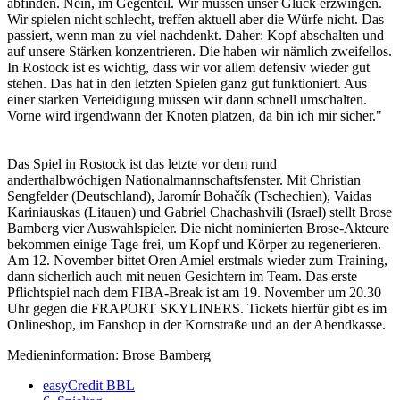
abfinden. Nein, im Gegenteil. Wir müssen unser Glück erzwingen.
Wir spielen nicht schlecht, treffen aktuell aber die Würfe nicht. Das
passiert, wenn man zu viel nachdenkt. Daher: Kopf abschalten und
auf unsere Stärken konzentrieren. Die haben wir nämlich zweifellos.
In Rostock ist es wichtig, dass wir vor allem defensiv wieder gut
stehen. Das hat in den letzten Spielen ganz gut funktioniert. Aus
einer starken Verteidigung müssen wir dann schnell umschalten.
Vorne wird irgendwann der Knoten platzen, da bin ich mir sicher."
Das Spiel in Rostock ist das letzte vor dem rund
anderthalbwöchigen Nationalmannschaftsfenster. Mit Christian
Sengfelder (Deutschland), Jaromír Bohačík (Tschechien), Vaidas
Kariniauskas (Litauen) und Gabriel Chachashvili (Israel) stellt Brose
Bamberg vier Auswahlspieler. Die nicht nominierten Brose-Akteure
bekommen einige Tage frei, um Kopf und Körper zu regenerieren.
Am 12. November bittet Oren Amiel erstmals wieder zum Training,
dann sicherlich auch mit neuen Gesichtern im Team. Das erste
Pflichtspiel nach dem FIBA-Break ist am 19. November um 20.30
Uhr gegen die FRAPORT SKYLINERS. Tickets hierfür gibt es im
Onlineshop, im Fanshop in der Kornstraße und an der Abendkasse.
Medieninformation: Brose Bamberg
easyCredit BBL