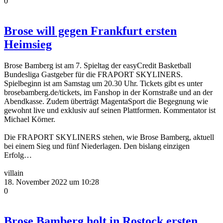
0
Brose will gegen Frankfurt ersten
Heimsieg
Brose Bamberg ist am 7. Spieltag der easyCredit Basketball
Bundesliga Gastgeber für die FRAPORT SKYLINERS.
Spielbeginn ist am Samstag um 20.30 Uhr. Tickets gibt es unter
brosebamberg.de/tickets, im Fanshop in der Kornstraße und an der
Abendkasse. Zudem überträgt MagentaSport die Begegnung wie
gewohnt live und exklusiv auf seinen Plattformen. Kommentator ist
Michael Körner.
Die FRAPORT SKYLINERS stehen, wie Brose Bamberg, aktuell
bei einem Sieg und fünf Niederlagen. Den bislang einzigen
Erfolg…
villain
18. November 2022 um 10:28
0
Brose Bamberg holt in Rostock ersten