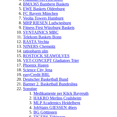
BMA365 Bamberg Baskets
EWE Baskets Oldenburg
FC Bayern München
Veolia Towers Hamburg
MHP RIESEN Ludwigsburg
Fitness First Würzburg Baskets
SYNTAINICS MBC
Telekom Baskets Bonn
RASTA Vechta
NINERS Chemnitz
ratiopharm ulm
ROSTOCK SEAWOLVES
VET-CONCEPT Gladiators Trier
Phoenix Hagen
Science City Jena
easyCredit BBL
Deutscher Basketball Bund
Barmer 2. Basketball Bundesliga
Sonstige
Medikamente per Klick Bayreuth
HAKRO Merlins Crailsheim
MLP Academics Heidelberg
JobStairs GIESSEN 46ers
BG Göttingen
TIGERS Tübingen