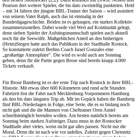
Pearson drei weitere Spieler, die bis dato zweistellig punkteten. Held
– mit 34 Jahren der jüngste BBL-Trainer der Saison – wird assistiert
von seinem Vater Ralph, auch das ist einmalig in der
Bundesligageschichte. Beiden ist es gelungen, ein starkes Kollektiv
zusammenzustellen. Dabei wurde viel Wert auf Kontinuität gelegt,
denn sieben Spieler der Aufstiegsmannschaft spielen auch aktuell
noch für die Seewölfe. Maßgeblichen Anteil an den bisherigen
(Heim)Siegen hatte auch das Publikum in der Stadthalle Rostock.
So konstatierte zuletzt Berlins Coach Israel Gonzales eine
„großartige Atmosphäre". Die wird es wohl auch am Sonntag
geben, denn für die Partie gegen Brose sind bereits knapp 4.000
Tickets verkauft.
Für Brose Bamberg ist es der erste Trip nach Rostock in ihrer BBL-
Historie. Mit etwas über 600 Kilometern und rund acht Stunden
Fahrtzeit löst die Fahrt nach Mecklenburg-Vorpommern Hamburg
als den bis dato längsten Trip ab. Mit im Gepäck haben die Bamberg
fünf BBL-Niederlagen in Folge, eine Serie, die es so bislang noch
nicht gab und die die Mannen von Cheftrainer Oren Amiel
schnellstmöglich beenden wollen. Am besten natürlich bereits am
Sonntag beim starken Aufsteiger. Dazu muss in der Rostocker
Stadthalle aber vieles, wenn nicht gar alles passen. Nicht nur die
Moral. Denn die ist nach wie vor tadellos. Zuletzt gegen Chemnitz