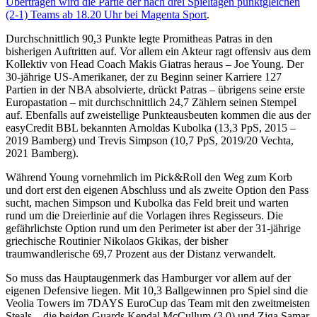
Übertragen wird die Partie der nach drei Spieltagen punktgleichen
(2-1) Teams ab 18.20 Uhr bei Magenta Sport
.
Durchschnittlich 90,3 Punkte legte Promitheas Patras in den
bisherigen Auftritten auf. Vor allem ein Akteur ragt offensiv aus dem
Kollektiv von Head Coach Makis Giatras heraus – Joe Young. Der
30-jährige US-Amerikaner, der zu Beginn seiner Karriere 127
Partien in der NBA absolvierte, drückt Patras – übrigens seine erste
Europastation – mit durchschnittlich 24,7 Zählern seinen Stempel
auf. Ebenfalls auf zweistellige Punkteausbeuten kommen die aus der
easyCredit BBL bekannten Arnoldas Kubolka (13,3 PpS, 2015 –
2019 Bamberg) und Trevis Simpson (10,7 PpS, 2019/20 Vechta,
2021 Bamberg).
Während Young vornehmlich im Pick&Roll den Weg zum Korb
und dort erst den eigenen Abschluss und als zweite Option den Pass
sucht, machen Simpson und Kubolka das Feld breit und warten
rund um die Dreierlinie auf die Vorlagen ihres Regisseurs. Die
gefährlichste Option rund um den Perimeter ist aber der 31-jährige
griechische Routinier Nikolaos Gkikas, der bisher
traumwandlerische 69,7 Prozent aus der Distanz verwandelt.
So muss das Hauptaugenmerk das Hamburger vor allem auf der
eigenen Defensive liegen. Mit 10,3 Ballgewinnen pro Spiel sind die
Veolia Towers im 7DAYS EuroCup das Team mit den zweitmeisten
Steals – die beiden Guards Kendal McCullum (3,0) und Ziga Samar