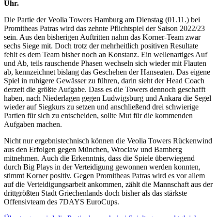
Uhr.
Die Partie der Veolia Towers Hamburg am Dienstag (01.11.) bei
Promitheas Patras wird das zehnte Pflichtspiel der Saison 2022/23
sein. Aus den bisherigen Auftritten nahm das Korner-Team zwar
sechs Siege mit. Doch trotz der mehrheitlich positiven Resultate
fehlt es dem Team bisher noch an Konstanz. Ein wellenartiges Auf
und Ab, teils rauschende Phasen wechseln sich wieder mit Flauten
ab, kennzeichnet bislang das Geschehen der Hanseaten. Das eigene
Spiel in ruhigere Gewässer zu führen, darin sieht der Head Coach
derzeit die größte Aufgabe. Dass es die Towers dennoch geschafft
haben, nach Niederlagen gegen Ludwigsburg und Ankara die Segel
wieder auf Siegkurs zu setzen und anschließend drei schwierige
Partien für sich zu entscheiden, sollte Mut für die kommenden
Aufgaben machen.
Nicht nur ergebnistechnisch können die Veolia Towers Rückenwind
aus den Erfolgen gegen München, Wroclaw und Bamberg
mitnehmen. Auch die Erkenntnis, dass die Spiele überwiegend
durch Big Plays in der Verteidigung gewonnen werden konnten,
stimmt Korner positiv. Gegen Promitheas Patras wird es vor allem
auf die Verteidigungsarbeit ankommen, zählt die Mannschaft aus der
drittgrößten Stadt Griechenlands doch bisher als das stärkste
Offensivteam des 7DAYS EuroCups.