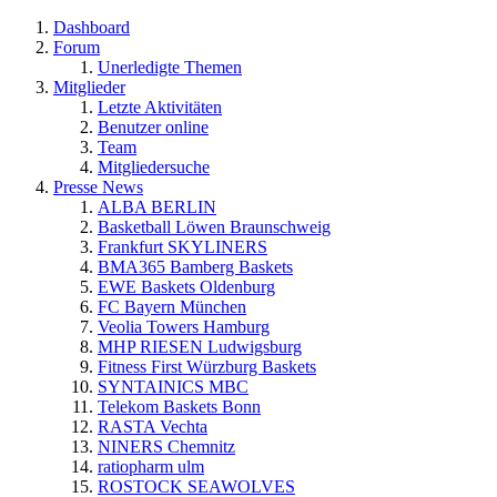
Dashboard
Forum
Unerledigte Themen
Mitglieder
Letzte Aktivitäten
Benutzer online
Team
Mitgliedersuche
Presse News
ALBA BERLIN
Basketball Löwen Braunschweig
Frankfurt SKYLINERS
BMA365 Bamberg Baskets
EWE Baskets Oldenburg
FC Bayern München
Veolia Towers Hamburg
MHP RIESEN Ludwigsburg
Fitness First Würzburg Baskets
SYNTAINICS MBC
Telekom Baskets Bonn
RASTA Vechta
NINERS Chemnitz
ratiopharm ulm
ROSTOCK SEAWOLVES