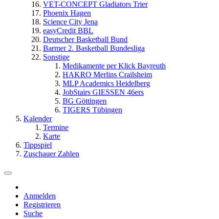
VET-CONCEPT Gladiators Trier
Phoenix Hagen
Science City Jena
easyCredit BBL
Deutscher Basketball Bund
Barmer 2. Basketball Bundesliga
Sonstige
Medikamente per Klick Bayreuth
HAKRO Merlins Crailsheim
MLP Academics Heidelberg
JobStairs GIESSEN 46ers
BG Göttingen
TIGERS Tübingen
Kalender
Termine
Karte
Tippspiel
Zuschauer Zahlen
Anmelden
Registrieren
Suche