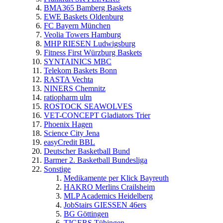
BMA365 Bamberg Baskets
EWE Baskets Oldenburg
FC Bayern München
Veolia Towers Hamburg
MHP RIESEN Ludwigsburg
Fitness First Würzburg Baskets
SYNTAINICS MBC
Telekom Baskets Bonn
RASTA Vechta
NINERS Chemnitz
ratiopharm ulm
ROSTOCK SEAWOLVES
VET-CONCEPT Gladiators Trier
Phoenix Hagen
Science City Jena
easyCredit BBL
Deutscher Basketball Bund
Barmer 2. Basketball Bundesliga
Sonstige
Medikamente per Klick Bayreuth
HAKRO Merlins Crailsheim
MLP Academics Heidelberg
JobStairs GIESSEN 46ers
BG Göttingen
TIGERS Tübingen