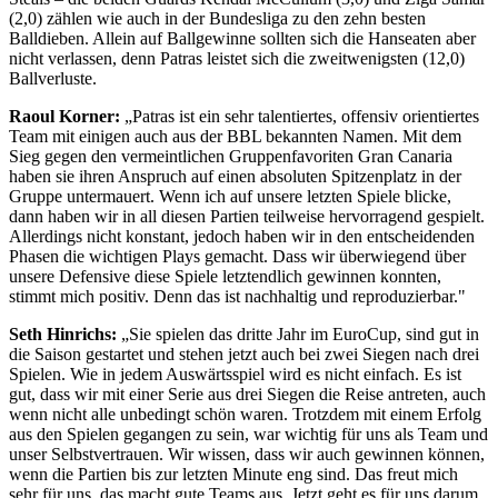
(2,0) zählen wie auch in der Bundesliga zu den zehn besten
Balldieben. Allein auf Ballgewinne sollten sich die Hanseaten aber
nicht verlassen, denn Patras leistet sich die zweitwenigsten (12,0)
Ballverluste.
Raoul Korner:
„Patras ist ein sehr talentiertes, offensiv orientiertes
Team mit einigen auch aus der BBL bekannten Namen. Mit dem
Sieg gegen den vermeintlichen Gruppenfavoriten Gran Canaria
haben sie ihren Anspruch auf einen absoluten Spitzenplatz in der
Gruppe untermauert. Wenn ich auf unsere letzten Spiele blicke,
dann haben wir in all diesen Partien teilweise hervorragend gespielt.
Allerdings nicht konstant, jedoch haben wir in den entscheidenden
Phasen die wichtigen Plays gemacht. Dass wir überwiegend über
unsere Defensive diese Spiele letztendlich gewinnen konnten,
stimmt mich positiv. Denn das ist nachhaltig und reproduzierbar."
Seth Hinrichs:
„Sie spielen das dritte Jahr im EuroCup, sind gut in
die Saison gestartet und stehen jetzt auch bei zwei Siegen nach drei
Spielen. Wie in jedem Auswärtsspiel wird es nicht einfach. Es ist
gut, dass wir mit einer Serie aus drei Siegen die Reise antreten, auch
wenn nicht alle unbedingt schön waren. Trotzdem mit einem Erfolg
aus den Spielen gegangen zu sein, war wichtig für uns als Team und
unser Selbstvertrauen. Wir wissen, dass wir auch gewinnen können,
wenn die Partien bis zur letzten Minute eng sind. Das freut mich
sehr für uns, das macht gute Teams aus. Jetzt geht es für uns darum,