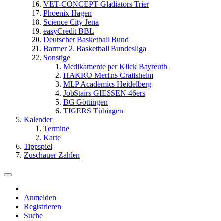
VET-CONCEPT Gladiators Trier
Phoenix Hagen
Science City Jena
easyCredit BBL
Deutscher Basketball Bund
Barmer 2. Basketball Bundesliga
Sonstige
Medikamente per Klick Bayreuth
HAKRO Merlins Crailsheim
MLP Academics Heidelberg
JobStairs GIESSEN 46ers
BG Göttingen
TIGERS Tübingen
Kalender
Termine
Karte
Tippspiel
Zuschauer Zahlen
Anmelden
Registrieren
Suche