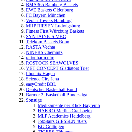
BMA365 Bamberg Baskets
EWE Baskets Oldenburg
FC Bayern München
Veolia Towers Hamburg
MHP RIESEN Ludwigsburg
Fitness First Würzburg Baskets
SYNTAINICS MBC
Telekom Baskets Bonn
RASTA Vechta
NINERS Chemnitz
ratiopharm ulm
ROSTOCK SEAWOLVES
VET-CONCEPT Gladiators Trier
Phoenix Hagen
Science City Jena
easyCredit BBL
Deutscher Basketball Bund
Barmer 2. Basketball Bundesliga
Sonstige
Medikamente per Klick Bayreuth
HAKRO Merlins Crailsheim
MLP Academics Heidelberg
JobStairs GIESSEN 46ers
BG Göttingen
TIGERS Tübingen