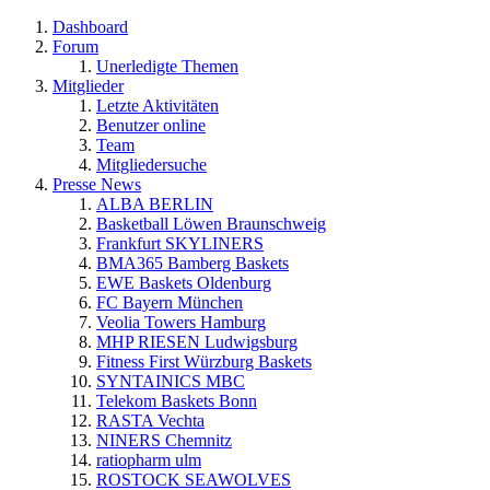
Dashboard
Forum
Unerledigte Themen
Mitglieder
Letzte Aktivitäten
Benutzer online
Team
Mitgliedersuche
Presse News
ALBA BERLIN
Basketball Löwen Braunschweig
Frankfurt SKYLINERS
BMA365 Bamberg Baskets
EWE Baskets Oldenburg
FC Bayern München
Veolia Towers Hamburg
MHP RIESEN Ludwigsburg
Fitness First Würzburg Baskets
SYNTAINICS MBC
Telekom Baskets Bonn
RASTA Vechta
NINERS Chemnitz
ratiopharm ulm
ROSTOCK SEAWOLVES