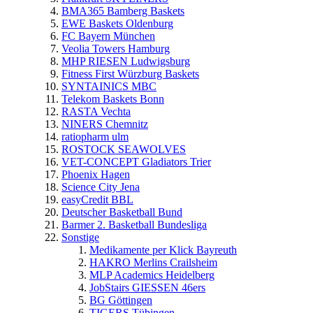
BMA365 Bamberg Baskets
EWE Baskets Oldenburg
FC Bayern München
Veolia Towers Hamburg
MHP RIESEN Ludwigsburg
Fitness First Würzburg Baskets
SYNTAINICS MBC
Telekom Baskets Bonn
RASTA Vechta
NINERS Chemnitz
ratiopharm ulm
ROSTOCK SEAWOLVES
VET-CONCEPT Gladiators Trier
Phoenix Hagen
Science City Jena
easyCredit BBL
Deutscher Basketball Bund
Barmer 2. Basketball Bundesliga
Sonstige
Medikamente per Klick Bayreuth
HAKRO Merlins Crailsheim
MLP Academics Heidelberg
JobStairs GIESSEN 46ers
BG Göttingen
TIGERS Tübingen