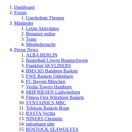
Dashboard
Forum
Unerledigte Themen
Mitglieder
Letzte Aktivitäten
Benutzer online
Team
Mitgliedersuche
Presse News
ALBA BERLIN
Basketball Löwen Braunschweig
Frankfurt SKYLINERS
BMA365 Bamberg Baskets
EWE Baskets Oldenburg
FC Bayern München
Veolia Towers Hamburg
MHP RIESEN Ludwigsburg
Fitness First Würzburg Baskets
SYNTAINICS MBC
Telekom Baskets Bonn
RASTA Vechta
NINERS Chemnitz
ratiopharm ulm
ROSTOCK SEAWOLVES