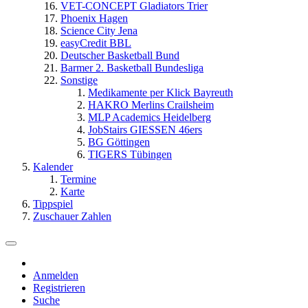
VET-CONCEPT Gladiators Trier
Phoenix Hagen
Science City Jena
easyCredit BBL
Deutscher Basketball Bund
Barmer 2. Basketball Bundesliga
Sonstige
Medikamente per Klick Bayreuth
HAKRO Merlins Crailsheim
MLP Academics Heidelberg
JobStairs GIESSEN 46ers
BG Göttingen
TIGERS Tübingen
Kalender
Termine
Karte
Tippspiel
Zuschauer Zahlen
Anmelden
Registrieren
Suche