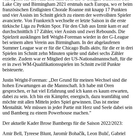
Lake City und Birmingham 2021 erstmals nach Europa, wo er beim
französischen Erstligisten Chorale Roanne mit knapp 17 Punkten
und vier Assists im Schnitt gleich zu einem der wertvollsten Spieler
avancierte. Von Frankreich wechselte er letzte Saison in die erste
türkische Liga zu Petkim Spor. Für den Club aus Izmir kam er auf
durchschnittlich 17 Zähler, vier Assists und zwei Rebounds. Die
Spielzeit ausklingen ließ Wright-Foreman wieder in der G-League
bei seinem alten Verein aus Birmingham. In der abgelaufenen
Summer League war er für die Chicago Bulls aktiv, für die er in drei
Spielen im Schnitt zehn Minuten spielte und dabei sechs Zähler
erzielte. Zudem war er Mitglied der US-Nationalmannschaft, für die
er in zwei WM-Qualifikationsspielen im Schnitt zwölf Punkte
beisteuerte.
Justin Wright-Foreman: „Der Grund für meinen Wechsel sind die
hohen Erwartungen an die Mannschaft. Ich habe mit Oren
gesprochen, er hat viel Erfahrung und ich kann es kaum erwarten,
dabei zu sein. Ich bin ein Kämpfer, energisch, dazu teamfähig und
möchte mit allen Mitteln jedes Spiel gewinnen. Das ist meine
Mentalität. Wir müssen in jeder Partie mit Herz und Seele dabei sein
und Bamberg zu einem Powerhouse machen."
Der aktuelle Kader Brose Bambergs für die Saison 2022/2023:
Amir Bell, Tyreese Blunt, Jaromír Bohačík, Leon Bulić, Gabriel