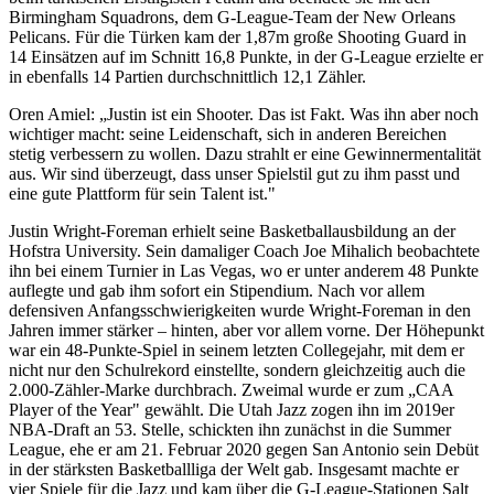
Birmingham Squadrons, dem G-League-Team der New Orleans
Pelicans. Für die Türken kam der 1,87m große Shooting Guard in
14 Einsätzen auf im Schnitt 16,8 Punkte, in der G-League erzielte er
in ebenfalls 14 Partien durchschnittlich 12,1 Zähler.
Oren Amiel: „Justin ist ein Shooter. Das ist Fakt. Was ihn aber noch
wichtiger macht: seine Leidenschaft, sich in anderen Bereichen
stetig verbessern zu wollen. Dazu strahlt er eine Gewinnermentalität
aus. Wir sind überzeugt, dass unser Spielstil gut zu ihm passt und
eine gute Plattform für sein Talent ist."
Justin Wright-Foreman erhielt seine Basketballausbildung an der
Hofstra University. Sein damaliger Coach Joe Mihalich beobachtete
ihn bei einem Turnier in Las Vegas, wo er unter anderem 48 Punkte
auflegte und gab ihm sofort ein Stipendium. Nach vor allem
defensiven Anfangsschwierigkeiten wurde Wright-Foreman in den
Jahren immer stärker – hinten, aber vor allem vorne. Der Höhepunkt
war ein 48-Punkte-Spiel in seinem letzten Collegejahr, mit dem er
nicht nur den Schulrekord einstellte, sondern gleichzeitig auch die
2.000-Zähler-Marke durchbrach. Zweimal wurde er zum „CAA
Player of the Year" gewählt. Die Utah Jazz zogen ihn im 2019er
NBA-Draft an 53. Stelle, schickten ihn zunächst in die Summer
League, ehe er am 21. Februar 2020 gegen San Antonio sein Debüt
in der stärksten Basketballliga der Welt gab. Insgesamt machte er
vier Spiele für die Jazz und kam über die G-League-Stationen Salt