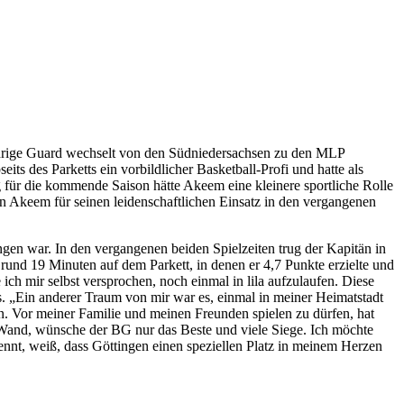
ährige Guard wechselt von den Südniedersachsen zu den MLP
ts des Parketts ein vorbildlicher Basketball-Profi und hatte als
für die kommende Saison hätte Akeem eine kleinere sportliche Rolle
n Akeem für seinen leidenschaftlichen Einsatz in den vergangenen
gen war. In den vergangenen beiden Spielzeiten trug der Kapitän in
und 19 Minuten auf dem Parkett, in denen er 4,7 Punkte erzielte und
ch mir selbst versprochen, noch einmal in lila aufzulaufen. Diese
s. „Ein anderer Traum von mir war es, einmal in meiner Heimatstadt
. Vor meiner Familie und meinen Freunden spielen zu dürfen, hat
a Wand, wünsche der BG nur das Beste und viele Siege. Ich möchte
kennt, weiß, dass Göttingen einen speziellen Platz in meinem Herzen