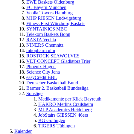
EWE Baskets Oldenburg
FC Bayern München
Veolia Towers Hamburg
MHP RIESEN Ludwigsburg
Fitness First Würzburg Baskets
SYNTAINICS MBC
Telekom Baskets Bonn
RASTA Vechta
NINERS Chemnitz
ratiopharm ulm
ROSTOCK SEAWOLVES
VET-CONCEPT Gladiators Trier
Phoenix Hagen
Science City Jena
easyCredit BBL
Deutscher Basketball Bund
Barmer 2. Basketball Bundesliga
Sonstige
Medikamente per Klick Bayreuth
HAKRO Merlins Crailsheim
MLP Academics Heidelberg
JobStairs GIESSEN 46ers
BG Göttingen
TIGERS Tübingen
Kalender