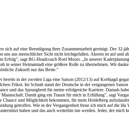
n sich auf eine Beendigung ihrer Zusammenarbeit geeinigt. Der 32-j
ns aus menschlicher Sicht nicht leichtgefallen. Akeem ist auf und absei
em Erfolg", sagt BG-Headcoach Roel Moors. „In unserer Kaderplanung 
lub in seiner Heimatstadt eine größere Rolle zu übernehmen. Wir danke
sönliche Zukunft nur das Beste."
 bereits in der zweiten Liga eine Saison (2012/13) auf Korbjagd gegan
en-Trikot. Im Schnitt stand der Deutsche in der vergangenen Saison r
ce und das Sprungbrett für meine erfolgreiche Karriere. Damals habe i
r Mannschaft. Damit ging ein Traum für mich in Erfüllung", sagt Varga
die Chance und Möglichkeit bekommen, für mein Heidelberg aufzulaufen
heidung getroffen. Wie in der Vergangenheit freue ich mich auf die lil
 unterstützt haben und das auch weiterhin tun werden. Jeder, der mich 