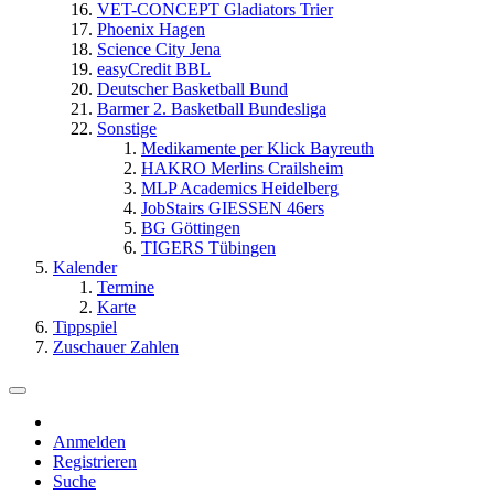
VET-CONCEPT Gladiators Trier
Phoenix Hagen
Science City Jena
easyCredit BBL
Deutscher Basketball Bund
Barmer 2. Basketball Bundesliga
Sonstige
Medikamente per Klick Bayreuth
HAKRO Merlins Crailsheim
MLP Academics Heidelberg
JobStairs GIESSEN 46ers
BG Göttingen
TIGERS Tübingen
Kalender
Termine
Karte
Tippspiel
Zuschauer Zahlen
Anmelden
Registrieren
Suche