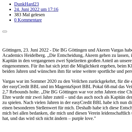
DunkHard23
24. Juni 2022 um 17:16
383 Mal gelesen
0 Kommentare
Göttingen, 23. Juni 2022 - Die BG Göttingen und Akeem Vargas habe
Academics Heidelberg. „Die Entscheidung, Akeem gehen zu lassen, ist u
Kapitän in den vergangenen zwei Spielzeiten großen Anteil an unser
eingenommen. Für ihn hat sich jetzt die Möglichkeit ergeben, beim K
beiden Jahren und wünschen ihm für seine weitere sportliche und per
Vargas war im Sommer 2020 zu den Veilchen zurückgekehrt, für die er
der easyCredit BBL und im MagentaSport BBL Pokal 68-mal das Veilch
2,7 Rebounds holte. „Die BG Göttingen war vor zehn Jahren eine Chan
Ehre wurde mir zwei Jahre zuteil – und das auch noch als Kapitän de
zu spielen. Nach vielen Jahren in der easyCredit BBL habe ich nun 
einen besonderen Stellenwert für mich. Deshalb habe ich diese Entsc
mich bei allen bedanken, die mich und diesen Verein leidenschaftlich
hat, und das wird sich nicht ändern – purple love."