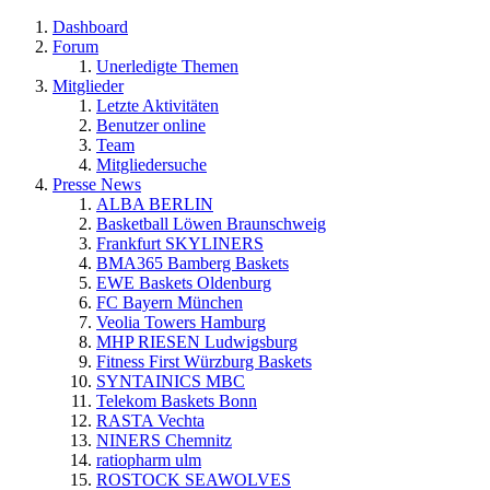
Dashboard
Forum
Unerledigte Themen
Mitglieder
Letzte Aktivitäten
Benutzer online
Team
Mitgliedersuche
Presse News
ALBA BERLIN
Basketball Löwen Braunschweig
Frankfurt SKYLINERS
BMA365 Bamberg Baskets
EWE Baskets Oldenburg
FC Bayern München
Veolia Towers Hamburg
MHP RIESEN Ludwigsburg
Fitness First Würzburg Baskets
SYNTAINICS MBC
Telekom Baskets Bonn
RASTA Vechta
NINERS Chemnitz
ratiopharm ulm
ROSTOCK SEAWOLVES