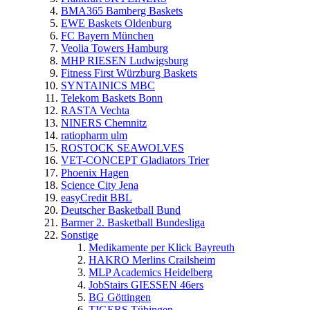
BMA365 Bamberg Baskets
EWE Baskets Oldenburg
FC Bayern München
Veolia Towers Hamburg
MHP RIESEN Ludwigsburg
Fitness First Würzburg Baskets
SYNTAINICS MBC
Telekom Baskets Bonn
RASTA Vechta
NINERS Chemnitz
ratiopharm ulm
ROSTOCK SEAWOLVES
VET-CONCEPT Gladiators Trier
Phoenix Hagen
Science City Jena
easyCredit BBL
Deutscher Basketball Bund
Barmer 2. Basketball Bundesliga
Sonstige
Medikamente per Klick Bayreuth
HAKRO Merlins Crailsheim
MLP Academics Heidelberg
JobStairs GIESSEN 46ers
BG Göttingen
TIGERS Tübingen