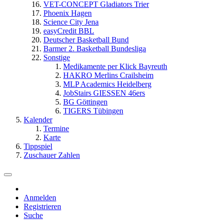
VET-CONCEPT Gladiators Trier
Phoenix Hagen
Science City Jena
easyCredit BBL
Deutscher Basketball Bund
Barmer 2. Basketball Bundesliga
Sonstige
Medikamente per Klick Bayreuth
HAKRO Merlins Crailsheim
MLP Academics Heidelberg
JobStairs GIESSEN 46ers
BG Göttingen
TIGERS Tübingen
Kalender
Termine
Karte
Tippspiel
Zuschauer Zahlen
Anmelden
Registrieren
Suche