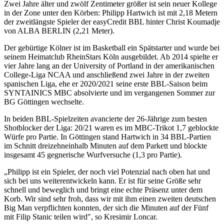
Zwei Jahre älter und zwölf Zentimeter größer ist sein neuer Kollege
in der Zone unter den Körben: Philipp Hartwich ist mit 2,18 Metern
der zweitlängste Spieler der easyCredit BBL hinter Christ Koumadje
von ALBA BERLIN (2,21 Meter).
Der gebürtige Kölner ist im Basketball ein Spätstarter und wurde bei
seinem Heimatclub RheinStars Köln ausgebildet. Ab 2014 spielte er
vier Jahre lang an der University of Portland in der amerikanischen
College-Liga NCAA und anschließend zwei Jahre in der zweiten
spanischen Liga, ehe er 2020/2021 seine erste BBL-Saison beim
SYNTAINICS MBC absolvierte und im vergangenen Sommer zur
BG Göttingen wechselte.
In beiden BBL-Spielzeiten avancierte der 26-Jährige zum besten
Shotblocker der Liga: 20/21 waren es im MBC-Trikot 1,7 geblockte
Würfe pro Partie. In Göttingen stand Hartwich in 34 BBL-Partien
im Schnitt dreizehneinhalb Minuten auf dem Parkett und blockte
insgesamt 45 gegnerische Wurfversuche (1,3 pro Partie).
„Philipp ist ein Spieler, der noch viel Potenzial nach oben hat und
sich bei uns weiterentwickeln kann. Er ist für seine Größe sehr
schnell und beweglich und bringt eine echte Präsenz unter dem
Korb. Wir sind sehr froh, dass wir mit ihm einen zweiten deutschen
Big Man verpflichten konnten, der sich die Minuten auf der Fünf
mit Filip Stanic teilen wird", so Kresimir Loncar.