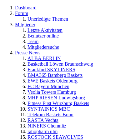
Dashboard
Forum
Unerledigte Themen
Mitglieder
Letzte Aktivitäten
Benutzer online
Team
Mitgliedersuche
Presse News
ALBA BERLIN
Basketball Löwen Braunschweig
Frankfurt SKYLINERS
BMA365 Bamberg Baskets
EWE Baskets Oldenburg
FC Bayern München
Veolia Towers Hamburg
MHP RIESEN Ludwigsburg
Fitness First Würzburg Baskets
SYNTAINICS MBC
Telekom Baskets Bonn
RASTA Vechta
NINERS Chemnitz
ratiopharm ulm
ROSTOCK SEAWOLVES