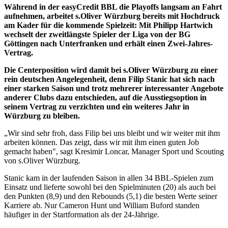
Während in der easyCredit BBL die Playoffs langsam an Fahrt
aufnehmen, arbeitet s.Oliver Würzburg bereits mit Hochdruck
am Kader für die kommende Spielzeit: Mit Philipp Hartwich
wechselt der zweitlängste Spieler der Liga von der BG
Göttingen nach Unterfranken und erhält einen Zwei-Jahres-
Vertrag.
Die Centerposition wird damit bei s.Oliver Würzburg zu einer
rein deutschen Angelegenheit, denn Filip Stanic hat sich nach
einer starken Saison und trotz mehrerer interessanter Angebote
anderer Clubs dazu entschieden, auf die Ausstiegsoption in
seinem Vertrag zu verzichten und ein weiteres Jahr in
Würzburg zu bleiben.
„Wir sind sehr froh, dass Filip bei uns bleibt und wir weiter mit ihm
arbeiten können. Das zeigt, dass wir mit ihm einen guten Job
gemacht haben", sagt Kresimir Loncar, Manager Sport und Scouting
von s.Oliver Würzburg.
Stanic kam in der laufenden Saison in allen 34 BBL-Spielen zum
Einsatz und lieferte sowohl bei den Spielminuten (20) als auch bei
den Punkten (8,9) und den Rebounds (5,1) die besten Werte seiner
Karriere ab. Nur Cameron Hunt und William Buford standen
häufiger in der Startformation als der 24-Jährige.