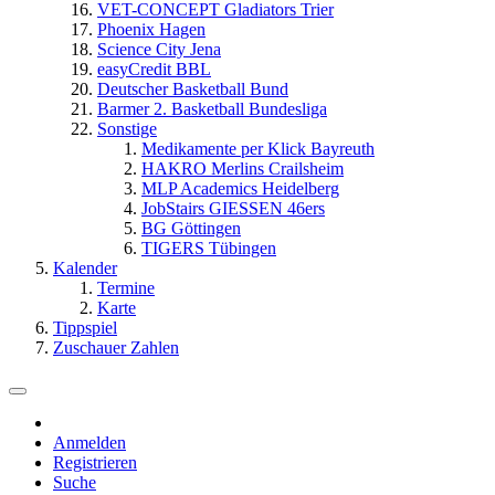
VET-CONCEPT Gladiators Trier
Phoenix Hagen
Science City Jena
easyCredit BBL
Deutscher Basketball Bund
Barmer 2. Basketball Bundesliga
Sonstige
Medikamente per Klick Bayreuth
HAKRO Merlins Crailsheim
MLP Academics Heidelberg
JobStairs GIESSEN 46ers
BG Göttingen
TIGERS Tübingen
Kalender
Termine
Karte
Tippspiel
Zuschauer Zahlen
Anmelden
Registrieren
Suche