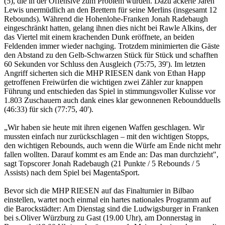
(5), die in der Offensive zum Problem wurden. Dazu ackerte Jaren
Lewis unermüdlich an den Brettern für seine Merlins (insgesamt 12
Rebounds). Während die Hohenlohe-Franken Jonah Radebaugh
eingeschränkt hatten, gelang ihnen dies nicht bei Rawle Alkins, der
das Viertel mit einem krachenden Dunk eröffnete, an beiden
Feldenden immer wieder nachging. Trotzdem minimierten die Gäste
den Abstand zu den Gelb-Schwarzen Stück für Stück und schafften
60 Sekunden vor Schluss den Ausgleich (75:75, 39'). Im letzten
Angriff sicherten sich die MHP RIESEN dank von Ethan Happ
getroffenen Freiwürfen die wichtigen zwei Zähler zur knappen
Führung und entschieden das Spiel in stimmungsvoller Kulisse vor
1.803 Zuschauern auch dank eines klar gewonnenen Reboundduells
(46:33) für sich (77:75, 40').
„Wir haben sie heute mit ihren eigenen Waffen geschlagen. Wir
mussten einfach nur zurückschlagen – mit den wichtigen Stopps,
den wichtigen Rebounds, auch wenn die Würfe am Ende nicht mehr
fallen wollten. Darauf kommt es am Ende an: Das man durchzieht",
sagt Topscorer Jonah Radebaugh (21 Punkte / 5 Rebounds / 5
Assists) nach dem Spiel bei MagentaSport.
Bevor sich die MHP RIESEN auf das Finalturnier in Bilbao
einstellen, wartet noch einmal ein hartes nationales Programm auf
die Barockstädter: Am Dienstag sind die Ludwigsburger in Franken
bei s.Oliver Würzburg zu Gast (19.00 Uhr), am Donnerstag in