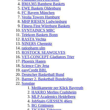
BMA365 Bamberg Baskets
EWE Baskets Oldenburg
FC Bayern München
Veolia Towers Hamburg
MHP RIESEN Ludwigsburg
Fitness First Würzburg Baskets
SYNTAINICS MBC
Telekom Baskets Bonn
RASTA Vechta
NINERS Chemnitz
ratiopharm ulm
ROSTOCK SEAWOLVES
VET-CONCEPT Gladiators Trier
Phoenix Hagen
Science City Jena
easyCredit BBL
Deutscher Basketball Bund
Barmer 2. Basketball Bundesliga
Sonstige
Medikamente per Klick Bayreuth
HAKRO Merlins Crailsheim
MLP Academics Heidelberg
JobStairs GIESSEN 46ers
BG Göttingen
TIGERS Tübingen