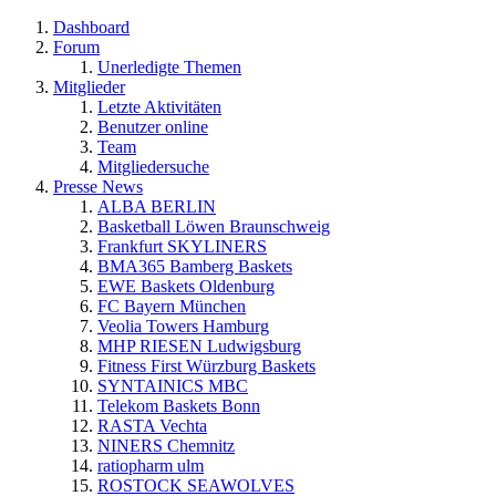
Dashboard
Forum
Unerledigte Themen
Mitglieder
Letzte Aktivitäten
Benutzer online
Team
Mitgliedersuche
Presse News
ALBA BERLIN
Basketball Löwen Braunschweig
Frankfurt SKYLINERS
BMA365 Bamberg Baskets
EWE Baskets Oldenburg
FC Bayern München
Veolia Towers Hamburg
MHP RIESEN Ludwigsburg
Fitness First Würzburg Baskets
SYNTAINICS MBC
Telekom Baskets Bonn
RASTA Vechta
NINERS Chemnitz
ratiopharm ulm
ROSTOCK SEAWOLVES