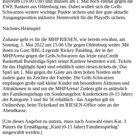
Bayreuth (19.00 Uhr) und müssen am 1. Mai noch einmal gegen die
EWE Baskets aus Oldenburg ran. Dabei wollen sich die Gelb-
Schwarzen weitere wichtige Punkte sichern und ihre gute aktuelle
Ausgangsposition inklusive Heimvorteil für die Playoffs sichern.
Nächstes Heimspiel
Zuhause geht es für die MHP RIESEN, wie bereits erwähnt, am
Sonntag, 1. Mai 2022 um 15.00 Uhr gegen Oldenburg weiter. Mit
ihnen zu Gast: BBL-Legende Rickey Paulding, der in der
MHPArena gegen die Gelb-Schwarzen das letzte easyCredit
Basketball Bundesliga-Spiel seiner Karriere bestreiten wird. Tickets
für das Highlight-Spiel sind erhältlich unter riesen-tickets.de. Das
Spiel am 1. Mai gegen die Gäste aus dem hohen Norden steht
zudem ganz im Zeichen der Familie: Die Gelb-Schwarzen
empfangen große und kleine Kinder mit besonderen Aktionen und
Attraktionen in und um die MHPArena! Zudem gibt es anlässlich
des Familienspieltags ein Sonderangebot: Kindertickets (0-15 Jahre)
der Kategorie 3 sind für 5€ erhältlich - das Angebot gilt im
Onlineshop, beim Ticketkauf im RIESEN-Office oder an der
Abendkasse.
[Um dieses Angebot zu nutzen, muss nach Auswahl eines Kat. 3
Platzes die Ermäßigung „Kind (0-15 Jahre) Familienspieltag"
ausgewählt werden.]