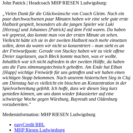
John Patrick | Headcoach MHP RIESEN Ludwigsburg:
„Vielen Dank für die Glückwünsche von Coach Gleim. Nach ein
paar durchwachsenen paar Minuten haben wir eine sehr gute erste
Halbzeit gespielt, besonders als die jungen Spieler wie Luki
[Herzog] und Johannes [Patrick] auf dem Feld waren. Da haben
wir gepresst, das konnte man von der ersten Minute an sehen.
Vielleicht hätte ich sie in der zweiten Halbzeit noch mehr einsetzen
sollen, denn da waren wir nicht so konzentriert – man sieht es an
der Freiwurfquote. Gerade von Stuckey haben wir zu viele offene
Dreier zugelassen, auch Bleck konnte machen, was er wollte.
Inhaltlich war ich nicht zufrieden in der zweiten Hälfte, da haben
uns die Fans stimmungstechnisch geholfen. Am Ende hat Ethan
[Happ] wichtige Freiwürfe für uns getroffen und wir haben einen
wichtigen Stopp bekommen. Nach unserem historischen Sieg in Cluj
am Dienstag hat es vielleicht ein bisschen an Konzentration in der
Spielvorbereitung gefehlt. Ich hoffe, dass wir diesen Sieg kurz
genießen können, um uns dann wieder fokussierter auf eine
schwierige Woche gegen Würzburg, Bayreuth und Oldenburg
vorzubereiten."
Medieninformation: MHP RIESEN Ludwigsburg
easyCredit BBL
MHP Riesen Ludwigsburg