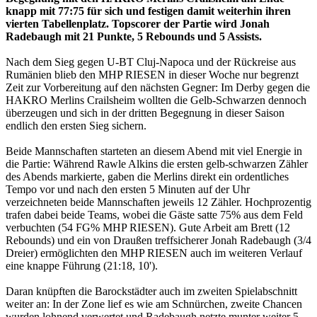
knapp mit 77:75 für sich und festigen damit weiterhin ihren
vierten Tabellenplatz. Topscorer der Partie wird Jonah
Radebaugh mit 21 Punkte, 5 Rebounds und 5 Assists.
Nach dem Sieg gegen U-BT Cluj-Napoca und der Rückreise aus
Rumänien blieb den MHP RIESEN in dieser Woche nur begrenzt
Zeit zur Vorbereitung auf den nächsten Gegner: Im Derby gegen die
HAKRO Merlins Crailsheim wollten die Gelb-Schwarzen dennoch
überzeugen und sich in der dritten Begegnung in dieser Saison
endlich den ersten Sieg sichern.
Beide Mannschaften starteten an diesem Abend mit viel Energie in
die Partie: Während Rawle Alkins die ersten gelb-schwarzen Zähler
des Abends markierte, gaben die Merlins direkt ein ordentliches
Tempo vor und nach den ersten 5 Minuten auf der Uhr
verzeichneten beide Mannschaften jeweils 12 Zähler. Hochprozentig
trafen dabei beide Teams, wobei die Gäste satte 75% aus dem Feld
verbuchten (54 FG% MHP RIESEN). Gute Arbeit am Brett (12
Rebounds) und ein von Draußen treffsicherer Jonah Radebaugh (3/4
Dreier) ermöglichten den MHP RIESEN auch im weiteren Verlauf
eine knappe Führung (21:18, 10').
Daran knüpften die Barockstädter auch im zweiten Spielabschnitt
weiter an: In der Zone lief es wie am Schnürchen, zweite Chancen
wurden lohnend verwertet und Radebaugh netzte munter weiter 5