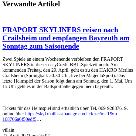
Verwandte Artikel
FRAPORT SKYLINERS reisen nach
Crailsheim und empfangen Bayreuth am
Sonntag zum Saisonende
Zwei Spiele an einem Wochenende verbleiben den FRAPORT
SKYLINERS in dieser easyCredit BBL-Spielzeit noch. Am
kommenden Freitag, den 29. April, geht es zu den HAKRO Merlins
Crailsheim (Sprungball: 20:30 Uhr, live bei MagentaSport). Das
letzte Heimspiel der Saison folgt dann am Sonntag, den 1. Mai. Um
15 Uhr geht es in der Ballsporthalle gegen medi bayreuth.
Tickets für das Heimspiel sind erhältlich über Tel. 069-92887619,
online über
https://skyl.maillist-manage.eu/click.zc?m=1&m…
168706a6f50edf5
…
villain
27. April 2022 um 16:07