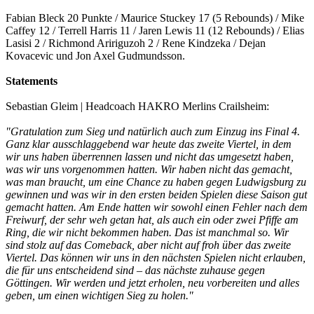
Fabian Bleck 20 Punkte / Maurice Stuckey 17 (5 Rebounds) / Mike
Caffey 12 / Terrell Harris 11 / Jaren Lewis 11 (12 Rebounds) / Elias
Lasisi 2 / Richmond Aririguzoh 2 / Rene Kindzeka / Dejan
Kovacevic und Jon Axel Gudmundsson.
Statements
Sebastian Gleim | Headcoach HAKRO Merlins Crailsheim:
"Gratulation zum Sieg und natürlich auch zum Einzug ins Final 4.
Ganz klar ausschlaggebend war heute das zweite Viertel, in dem
wir uns haben überrennen lassen und nicht das umgesetzt haben,
was wir uns vorgenommen hatten. Wir haben nicht das gemacht,
was man braucht, um eine Chance zu haben gegen Ludwigsburg zu
gewinnen und was wir in den ersten beiden Spielen diese Saison gut
gemacht hatten. Am Ende hatten wir sowohl einen Fehler nach dem
Freiwurf, der sehr weh getan hat, als auch ein oder zwei Pfiffe am
Ring, die wir nicht bekommen haben. Das ist manchmal so. Wir
sind stolz auf das Comeback, aber nicht auf froh über das zweite
Viertel. Das können wir uns in den nächsten Spielen nicht erlauben,
die für uns entscheidend sind – das nächste zuhause gegen
Göttingen. Wir werden und jetzt erholen, neu vorbereiten und alles
geben, um einen wichtigen Sieg zu holen."