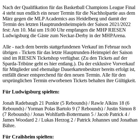
Nach der Qualifikation für das Basketball Champions League Final
4 steht nun endlich ein neuer Termin für die Nachholpartie aus dem
März gegen die MLP Academics aus Heidelberg und damit der
Termin des letzten Hauptrundenheimspiels der Saison 2021/2022
fest: Am 10. Mai um 19.00 Uhr empfangen die MHP RIESEN
Ludwigsburg die Gäste zum Neckar-Derby in der MHPArena.
Alle - nach dem bereits stattgefundenen Verkauf im Februar noch
übrigen - Tickets für das letzte Hauptrunden-Heimspiel der Saison
sind im RIESEN Ticketshop verfügbar. (Zu den Tickets auf der
Sparda-Tribüne geht es hier entlang.). Da der exklusive Vorverkauf
für Mitglieder und ehemalige Dauerkartenbesitzer bereits erfolgt ist,
entfällt dieser entsprechend für den neuen Termin. Alle für den
ursprünglichen Termin erworbenen Tickets behalten ihre Gültigkeit.
Für Ludwigsburg spielten:
Jonah Radebaugh 21 Punkte (5 Rebounds) / Rawle Alkins 18 (6
Rebounds) / Yorman Polas Bartolo 9 (7 Rebounds) / Justin Simon 8
(7 Rebounds) / Jonas Wohlfarth-Bottermann 5 / Jacob Patrick 4 /
James Woodard 2 / Lukas Herzog 2 / Patrick Johannes und Jonathan
Bähre.
Für Crailsheim spielten: