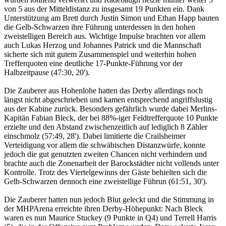
von 5 aus der Mitteldistanz zu insgesamt 19 Punkten ein. Dank
Unterstützung am Brett durch Justin Simon und Ethan Happ bauten
die Gelb-Schwarzen ihre Führung unterdessen in den hohen
zweistelligen Bereich aus. Wichtige Impulse brachten vor allem
auch Lukas Herzog und Johannes Patrick und die Mannschaft
sicherte sich mit gutem Zusammenspiel und weiterhin hohen
Trefferquoten eine deutliche 17-Punkte-Führung vor der
Halbzeitpause (47:30, 20').
Die Zauberer aus Hohenlohe hatten das Derby allerdings noch
längst nicht abgeschrieben und kamen entsprechend angriffslustig
aus der Kabine zurück. Besonders gefährlich wurde dabei Merlins-
Kapitän Fabian Bleck, der bei 88%-iger Feldtrefferquote 10 Punkte
erzielte und den Abstand zwischenzeitlich auf lediglich 8 Zähler
einschmolz (57:49, 28'). Dabei limitierte die Crailsheimer
Verteidigung vor allem die schwäbischen Distanzwürfe, konnte
jedoch die gut genutzten zweiten Chancen nicht verhindern und
brachte auch die Zonenarbeit der Barockstädter nicht vollends unter
Kontrolle. Trotz des Viertelgewinns der Gäste behielten sich die
Gelb-Schwarzen dennoch eine zweistellige Führun (61:51, 30').
Die Zauberer hatten nun jedoch Blut geleckt und die Stimmung in
der MHPArena erreichte ihren Derby-Höhepunkt: Nach Bleck
waren es nun Maurice Stuckey (9 Punkte in Q4) und Terrell Harris