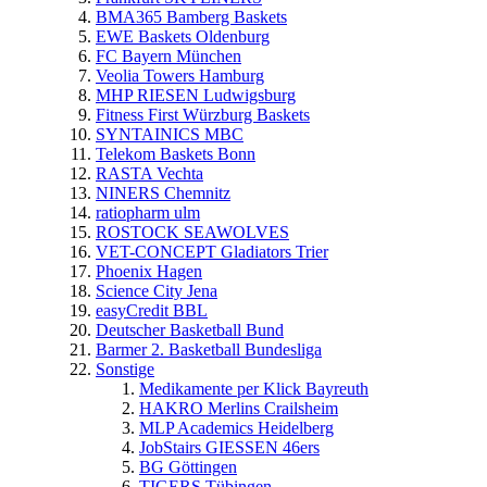
BMA365 Bamberg Baskets
EWE Baskets Oldenburg
FC Bayern München
Veolia Towers Hamburg
MHP RIESEN Ludwigsburg
Fitness First Würzburg Baskets
SYNTAINICS MBC
Telekom Baskets Bonn
RASTA Vechta
NINERS Chemnitz
ratiopharm ulm
ROSTOCK SEAWOLVES
VET-CONCEPT Gladiators Trier
Phoenix Hagen
Science City Jena
easyCredit BBL
Deutscher Basketball Bund
Barmer 2. Basketball Bundesliga
Sonstige
Medikamente per Klick Bayreuth
HAKRO Merlins Crailsheim
MLP Academics Heidelberg
JobStairs GIESSEN 46ers
BG Göttingen
TIGERS Tübingen