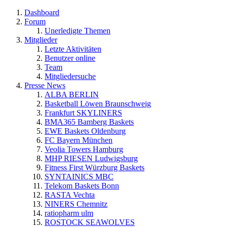
Dashboard
Forum
Unerledigte Themen
Mitglieder
Letzte Aktivitäten
Benutzer online
Team
Mitgliedersuche
Presse News
ALBA BERLIN
Basketball Löwen Braunschweig
Frankfurt SKYLINERS
BMA365 Bamberg Baskets
EWE Baskets Oldenburg
FC Bayern München
Veolia Towers Hamburg
MHP RIESEN Ludwigsburg
Fitness First Würzburg Baskets
SYNTAINICS MBC
Telekom Baskets Bonn
RASTA Vechta
NINERS Chemnitz
ratiopharm ulm
ROSTOCK SEAWOLVES