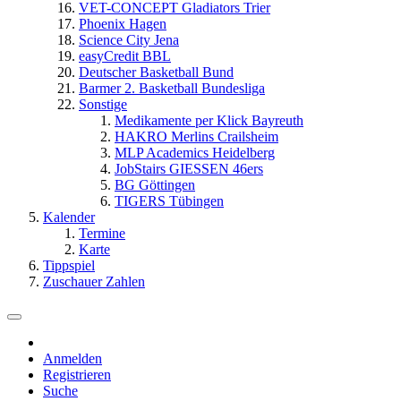
VET-CONCEPT Gladiators Trier
Phoenix Hagen
Science City Jena
easyCredit BBL
Deutscher Basketball Bund
Barmer 2. Basketball Bundesliga
Sonstige
Medikamente per Klick Bayreuth
HAKRO Merlins Crailsheim
MLP Academics Heidelberg
JobStairs GIESSEN 46ers
BG Göttingen
TIGERS Tübingen
Kalender
Termine
Karte
Tippspiel
Zuschauer Zahlen
Anmelden
Registrieren
Suche