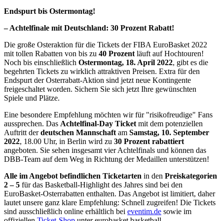
Endspurt bis Ostermontag!
– Achtelfinale mit Deutschland: 30 Prozent Rabatt!
Die große Osteraktion für die Tickets der FIBA EuroBasket 2022
mit tollen Rabatten von bis zu
40 Prozent
läuft auf Hochtouren!
Noch bis einschließlich
Ostermontag, 18. April 2022
, gibt es die
begehrten Tickets zu wirklich attraktiven Preisen. Extra für den
Endspurt der Osterrabatt-Aktion sind jetzt neue Kontingente
freigeschaltet worden. Sichern Sie sich jetzt Ihre gewünschten
Spiele und Plätze.
Eine besondere Empfehlung möchten wir für "risikofreudige" Fans
aussprechen. Das
Achtelfinal-Day Ticket
mit dem potenziellen
Auftritt der
deutschen Mannschaft
am
Samstag, 10. September
2022
, 18.00 Uhr, in Berlin wird zu
30 Prozent rabattiert
angeboten. Sie sehen insgesamt vier Achtelfinals und können das
DBB-Team auf dem Weg in Richtung der Medaillen unterstützen!
Alle im Angebot befindlichen Ticketarten
in den
Preiskategorien
2 – 5
für das Basketball-Highlight des Jahres sind bei den
EuroBasket-Osterrabatten enthalten. Das Angebot ist limitiert, daher
lautet unsere ganz klare Empfehlung: Schnell zugreifen! Die Tickets
sind ausschließlich online erhältlich bei
eventim.de
sowie im
offiziellen
Ticket-Shop
unter eurobasket.basketball.