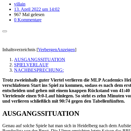
villain
13. April 2022 um 14:02
967 Mal gelesen
0 Kommentare
Inhaltsverzeichnis
[
Verbergen
Anzeigen
]
AUSGANGSSITUATION
SPIELVERLAUF
NACHBESPRECHUNG:
Trotz zweieinhalb guter Viertel verlieren die MLP Academics H
verschlafenen Start ins Spiel zu kommen, sodass es nach dem ersten
entscheiden und gehen mit einem knappen Rückstand von 41:40 in 
Viertelende einen 9:0-Lauf hinlegen. So steht es zehn Minuten v
und verlieren schließlich mit 90:74 gegen den Tabellenfünften.
AUSGANGSSITUATION
Genau auf solche Spiele hat man sich in Heidelberg nach dem Aufsti
Bundesliga vor der Brust. Die Ulmer erreichten letzte Saison das BB