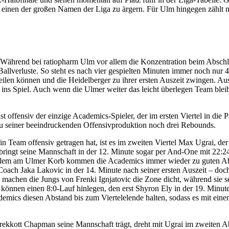
 einen der großen Namen der Liga zu ärgern. Für Ulm hingegen zählt
. Während bei ratiopharm Ulm vor allem die Konzentration beim Abschlu
Ballverluste. So steht es nach vier gespielten Minuten immer noch nur 4:
eilen können und die Heidelberger zu ihrer ersten Auszeit zwingen. Au
r ins Spiel. Auch wenn die Ulmer weiter das leicht überlegen Team bl
offensiv der einzige Academics-Spieler, der im ersten Viertel in die P
zu seiner beeindruckenden Offensivproduktion noch drei Rebounds.
n Team offensiv getragen hat, ist es im zweiten Viertel Max Ugrai, de
 bringt seine Mannschaft in der 12. Minute sogar per And-One mit 22
llem am Ulmer Korb kommen die Academics immer wieder zu guten Absc
-Coach Jaka Lakovic in der 14. Minute nach seiner ersten Auszeit – doch
achen die Jungs von Frenki Ignjatovic die Zone dicht, während sie se
d können einen 8:0-Lauf hinlegen, den erst Shyron Ely in der 19. Min
demics diesen Abstand bis zum Viertelelende halten, sodass es mit ein
ekkott Chapman seine Mannschaft trägt, dreht mit Ugrai im zweiten Ab