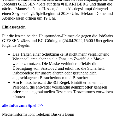
JobStairs GIESSEN 46ers auf dem #HEARTBERG und damit die
nächste Mannschaft aus Hessen, die im Abstiegskampf dringend
einen Sieg benötigt. Spielbeginn ist 20:30 Uhr, Telekom Dome und
Abendkassen öffnen um 19 Uhr.
Einlassregeln
Für die letzten beiden Hauptrunden-Heimspiele gegen die JobStairs
GIESSEN 46ers und BG Göttingen (24.04.2022,15:00 Uhr) gelten
folgende Regeln
:
Das Tragen einer Schutzmaske ist nicht mehr verpflichtend.
Wir appellieren aber an alle Fans, im Zweifel die Maske
weiter zu nutzen. Die Maske verhindert effektiv die
Übetragung von SarsCov2 und erhöht so die Sicherheit,
insbesondere für unsere älteren oder gesundheitlich
angeschlagenen Besucherinnen und Besucher
Am Einlass herrscht die 3G-Regel. Eintritt erhalten nur
Personen, die entweder vollständig geimpft
oder
genesen
oder
einen tagesaktuellen Test eines Testzentrums vorweisen
können
alle Infos zum Spiel >>
Medieninformation: Telekom Baskets Bonn