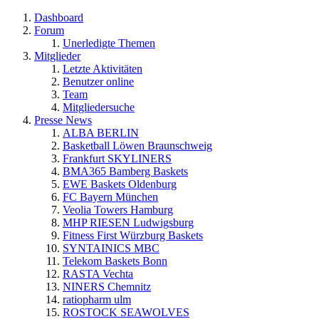
Dashboard
Forum
Unerledigte Themen
Mitglieder
Letzte Aktivitäten
Benutzer online
Team
Mitgliedersuche
Presse News
ALBA BERLIN
Basketball Löwen Braunschweig
Frankfurt SKYLINERS
BMA365 Bamberg Baskets
EWE Baskets Oldenburg
FC Bayern München
Veolia Towers Hamburg
MHP RIESEN Ludwigsburg
Fitness First Würzburg Baskets
SYNTAINICS MBC
Telekom Baskets Bonn
RASTA Vechta
NINERS Chemnitz
ratiopharm ulm
ROSTOCK SEAWOLVES