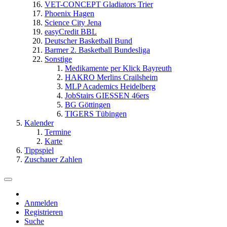
VET-CONCEPT Gladiators Trier
Phoenix Hagen
Science City Jena
easyCredit BBL
Deutscher Basketball Bund
Barmer 2. Basketball Bundesliga
Sonstige
Medikamente per Klick Bayreuth
HAKRO Merlins Crailsheim
MLP Academics Heidelberg
JobStairs GIESSEN 46ers
BG Göttingen
TIGERS Tübingen
Kalender
Termine
Karte
Tippspiel
Zuschauer Zahlen
Anmelden
Registrieren
Suche