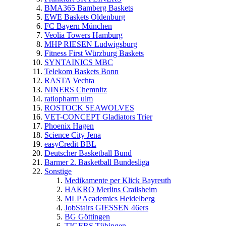
BMA365 Bamberg Baskets
EWE Baskets Oldenburg
FC Bayern München
Veolia Towers Hamburg
MHP RIESEN Ludwigsburg
Fitness First Würzburg Baskets
SYNTAINICS MBC
Telekom Baskets Bonn
RASTA Vechta
NINERS Chemnitz
ratiopharm ulm
ROSTOCK SEAWOLVES
VET-CONCEPT Gladiators Trier
Phoenix Hagen
Science City Jena
easyCredit BBL
Deutscher Basketball Bund
Barmer 2. Basketball Bundesliga
Sonstige
Medikamente per Klick Bayreuth
HAKRO Merlins Crailsheim
MLP Academics Heidelberg
JobStairs GIESSEN 46ers
BG Göttingen
TIGERS Tübingen