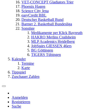
VET-CONCEPT Gladiators Trier
Phoenix Hagen
Science City Jena
easyCredit BBL
Deutscher Basketball Bund
Barmer 2. Basketball Bundesliga
Sonstige
Medikamente per Klick Bayreuth
HAKRO Merlins Crailsheim
MLP Academics Heidelberg
JobStairs GIESSEN 46ers
BG Göttingen
TIGERS Tübingen
Kalender
Termine
Karte
Tippspiel
Zuschauer Zahlen
Anmelden
Registrieren
Suche