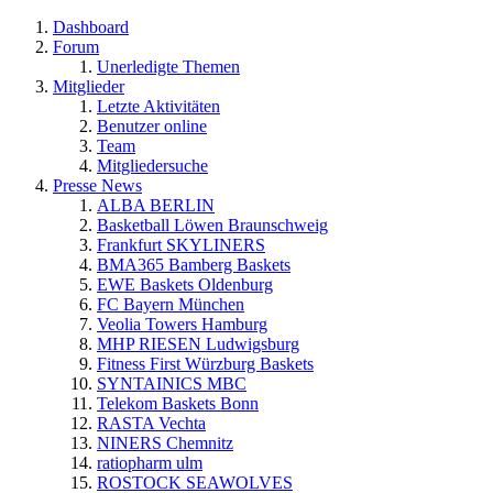
Dashboard
Forum
Unerledigte Themen
Mitglieder
Letzte Aktivitäten
Benutzer online
Team
Mitgliedersuche
Presse News
ALBA BERLIN
Basketball Löwen Braunschweig
Frankfurt SKYLINERS
BMA365 Bamberg Baskets
EWE Baskets Oldenburg
FC Bayern München
Veolia Towers Hamburg
MHP RIESEN Ludwigsburg
Fitness First Würzburg Baskets
SYNTAINICS MBC
Telekom Baskets Bonn
RASTA Vechta
NINERS Chemnitz
ratiopharm ulm
ROSTOCK SEAWOLVES