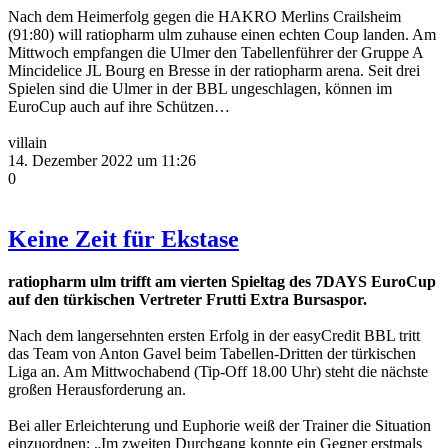
Nach dem Heimerfolg gegen die HAKRO Merlins Crailsheim
(91:80) will ratiopharm ulm zuhause einen echten Coup landen. Am
Mittwoch empfangen die Ulmer den Tabellenführer der Gruppe A
Mincidelice JL Bourg en Bresse in der ratiopharm arena. Seit drei
Spielen sind die Ulmer in der BBL ungeschlagen, können im
EuroCup auch auf ihre Schützen…
villain
14. Dezember 2022 um 11:26
0
Keine Zeit für Ekstase
ratiopharm ulm trifft am vierten Spieltag des 7DAYS EuroCup
auf den türkischen Vertreter Frutti Extra Bursaspor.
Nach dem langersehnten ersten Erfolg in der easyCredit BBL tritt
das Team von Anton Gavel beim Tabellen-Dritten der türkischen
Liga an. Am Mittwochabend (Tip-Off 18.00 Uhr) steht die nächste
großen Herausforderung an.
Bei aller Erleichterung und Euphorie weiß der Trainer die Situation
einzuordnen: „Im zweiten Durchgang konnte ein Gegner erstmals