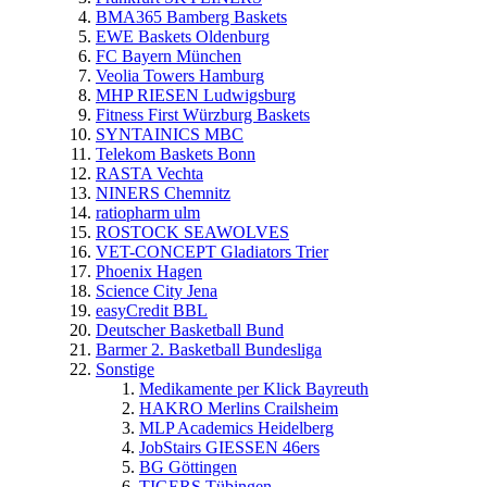
BMA365 Bamberg Baskets
EWE Baskets Oldenburg
FC Bayern München
Veolia Towers Hamburg
MHP RIESEN Ludwigsburg
Fitness First Würzburg Baskets
SYNTAINICS MBC
Telekom Baskets Bonn
RASTA Vechta
NINERS Chemnitz
ratiopharm ulm
ROSTOCK SEAWOLVES
VET-CONCEPT Gladiators Trier
Phoenix Hagen
Science City Jena
easyCredit BBL
Deutscher Basketball Bund
Barmer 2. Basketball Bundesliga
Sonstige
Medikamente per Klick Bayreuth
HAKRO Merlins Crailsheim
MLP Academics Heidelberg
JobStairs GIESSEN 46ers
BG Göttingen
TIGERS Tübingen