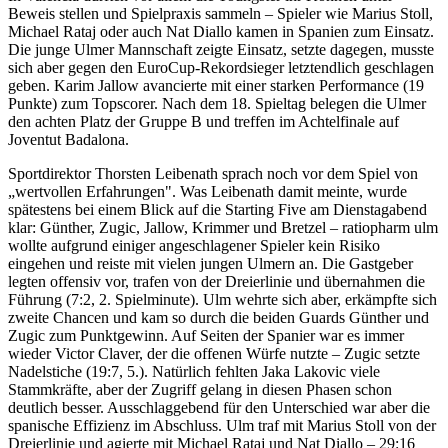
Beweis stellen und Spielpraxis sammeln – Spieler wie Marius Stoll,
Michael Rataj oder auch Nat Diallo kamen in Spanien zum Einsatz.
Die junge Ulmer Mannschaft zeigte Einsatz, setzte dagegen, musste
sich aber gegen den EuroCup-Rekordsieger letztendlich geschlagen
geben. Karim Jallow avancierte mit einer starken Performance (19
Punkte) zum Topscorer. Nach dem 18. Spieltag belegen die Ulmer
den achten Platz der Gruppe B und treffen im Achtelfinale auf
Joventut Badalona.
Sportdirektor Thorsten Leibenath sprach noch vor dem Spiel von
„wertvollen Erfahrungen". Was Leibenath damit meinte, wurde
spätestens bei einem Blick auf die Starting Five am Dienstagabend
klar: Günther, Zugic, Jallow, Krimmer und Bretzel – ratiopharm ulm
wollte aufgrund einiger angeschlagener Spieler kein Risiko
eingehen und reiste mit vielen jungen Ulmern an. Die Gastgeber
legten offensiv vor, trafen von der Dreierlinie und übernahmen die
Führung (7:2, 2. Spielminute). Ulm wehrte sich aber, erkämpfte sich
zweite Chancen und kam so durch die beiden Guards Günther und
Zugic zum Punktgewinn. Auf Seiten der Spanier war es immer
wieder Victor Claver, der die offenen Würfe nutzte – Zugic setzte
Nadelstiche (19:7, 5.). Natürlich fehlten Jaka Lakovic viele
Stammkräfte, aber der Zugriff gelang in diesen Phasen schon
deutlich besser. Ausschlaggebend für den Unterschied war aber die
spanische Effizienz im Abschluss. Ulm traf mit Marius Stoll von der
Dreierlinie und agierte mit Michael Rataj und Nat Diallo – 29:16