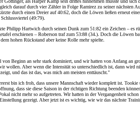
r Göttinger, als Harper Kamp sein drittes hinnehmen musste und sich da
leich darauf durch vier Zähler in Folge Ramirez zu seiner nächsten Au
rkürzte durch einen Dreier auf 40:62, doch die Löwen ließen erneut ei
Schlussviertel (49:79).
te Philipp Hartwich durch seinen Dunk zum 51:82 ein Zeichen – es rüt
igetafel erschienen – Roberson traf zum 53:88 (34.). Doch die Löwen b
 dem hohen Rückstand aber keine Rolle mehr spielte.
on Beginn an sehr stark dominiert, und wir hatten von Anfang an gro
ir wollen. Aber wenn die Intensität so unterschiedlich ist, dann wird n
igt, und das ist das, was mich am meisten enttäuscht."
st bin ich froh, dass unsere Mannschaft wieder komplett ist. Tookie u
offnung, dass sie diese Saison in der richtigen Richtung beenden könn
m Pokal nicht mehr so aufgetreten. Wir hatten in der Vergangenheit sch
stellung gezeigt. Aber jetzt ist es wichtig, wie wir das nächste Train