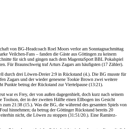
annschaft von BG-Headcoach Roel Moors verlor am Sonntagnachmittag
arke Veilchen-Fans – fanden die Gäste aus Göttingen zu keinem
schnitte für sich und gingen nach dem MagentaSport BBL Pokalspiel
en. Für Braunschweig traf Arturs Zagars am häufigsten (17 Zähler).
ell durch drei Löwen-Dreier 2:9 in Rückstand (4.). Die BG musste für
rafen Zagars und der wieder genesene Tookie Brown zwei weitere
ht Punkte betrug der Rückstand zur Viertelpause (13:21).
eut war es Frey, der von außen dagegenhielt, doch kurz nach seinem
e Toolson, der in der zweiten Hälfte einen Ellbogen ins Gesicht
n zum 21:38 (15.). Was die BG, die während des gesamten Spiels von
s Foul hinnehmen; da betrug der Göttinger Rückstand bereits 20
weiterhin nicht, die Löwen zu stoppen (31:51/20.). Eine Ramirez-