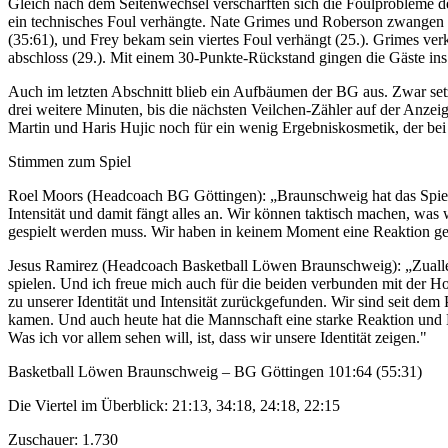
Gleich nach dem Seitenwechsel verschärften sich die Foulprobleme de
ein technisches Foul verhängte. Nate Grimes und Roberson zwangen g
(35:61), und Frey bekam sein viertes Foul verhängt (25.). Grimes ve
abschloss (29.). Mit einem 30-Punkte-Rückstand gingen die Gäste ins 
Auch im letzten Abschnitt blieb ein Aufbäumen der BG aus. Zwar setz
drei weitere Minuten, bis die nächsten Veilchen-Zähler auf der Anze
Martin und Haris Hujic noch für ein wenig Ergebniskosmetik, der bei
Stimmen zum Spiel
Roel Moors (Headcoach BG Göttingen): „Braunschweig hat das Spiel v
Intensität und damit fängt alles an. Wir können taktisch machen, was w
gespielt werden muss. Wir haben in keinem Moment eine Reaktion geze
Jesus Ramirez (Headcoach Basketball Löwen Braunschweig): „Zuallerer
spielen. Und ich freue mich auch für die beiden verbunden mit der H
zu unserer Identität und Intensität zurückgefunden. Wir sind seit de
kamen. Und auch heute hat die Mannschaft eine starke Reaktion und Ein
Was ich vor allem sehen will, ist, dass wir unsere Identität zeigen."
Basketball Löwen Braunschweig – BG Göttingen 101:64 (55:31)
Die Viertel im Überblick: 21:13, 34:18, 24:18, 22:15
Zuschauer: 1.730