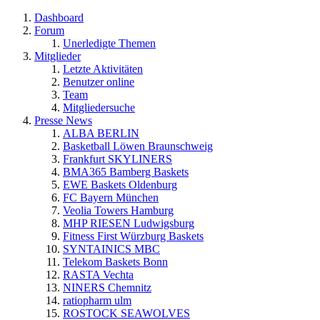
Dashboard
Forum
Unerledigte Themen
Mitglieder
Letzte Aktivitäten
Benutzer online
Team
Mitgliedersuche
Presse News
ALBA BERLIN
Basketball Löwen Braunschweig
Frankfurt SKYLINERS
BMA365 Bamberg Baskets
EWE Baskets Oldenburg
FC Bayern München
Veolia Towers Hamburg
MHP RIESEN Ludwigsburg
Fitness First Würzburg Baskets
SYNTAINICS MBC
Telekom Baskets Bonn
RASTA Vechta
NINERS Chemnitz
ratiopharm ulm
ROSTOCK SEAWOLVES