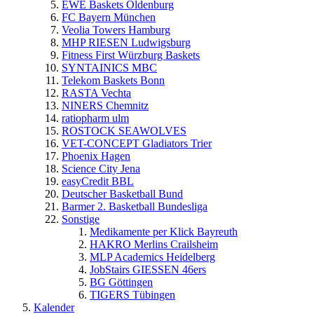
EWE Baskets Oldenburg
FC Bayern München
Veolia Towers Hamburg
MHP RIESEN Ludwigsburg
Fitness First Würzburg Baskets
SYNTAINICS MBC
Telekom Baskets Bonn
RASTA Vechta
NINERS Chemnitz
ratiopharm ulm
ROSTOCK SEAWOLVES
VET-CONCEPT Gladiators Trier
Phoenix Hagen
Science City Jena
easyCredit BBL
Deutscher Basketball Bund
Barmer 2. Basketball Bundesliga
Sonstige
Medikamente per Klick Bayreuth
HAKRO Merlins Crailsheim
MLP Academics Heidelberg
JobStairs GIESSEN 46ers
BG Göttingen
TIGERS Tübingen
Kalender