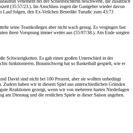
raufhin vehement bei der Schiedsrichterin beschwerte, die zusätzlich
szeit (35:57/23.). Im Anschluss zogen die Gastgeber wieder davon
nen Lauf folgen, den Ex-Veilchen Benedikt Turudic zum 43:73
telte seine Teamkollegen aber nicht wach genug. Es vergingen fast
auten ihren Vorsprung immer weiter aus (55:97/38.). Am Ende sorgten
ße Schwierigkeiten. Es gab einen großen Unterschied in der
ichts funktionieren. Braunschweig hat so Basketball gespielt, wie er
nd David sind nicht bei 100 Prozent, aber sie wollten unbedingt
en. Zudem haben wir in diesem Spiel aus unterschiedlichen Gründen
on gute Reaktionen gezeigt, wenn wir von mehreren harten Niederlagen
ing am Dienstag und die restlichen Spiele in dieser Saison angehen.