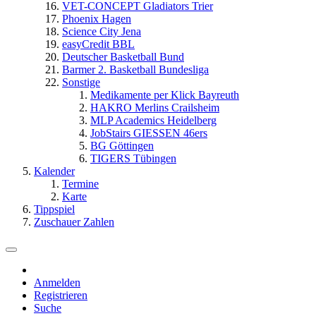
VET-CONCEPT Gladiators Trier
Phoenix Hagen
Science City Jena
easyCredit BBL
Deutscher Basketball Bund
Barmer 2. Basketball Bundesliga
Sonstige
Medikamente per Klick Bayreuth
HAKRO Merlins Crailsheim
MLP Academics Heidelberg
JobStairs GIESSEN 46ers
BG Göttingen
TIGERS Tübingen
Kalender
Termine
Karte
Tippspiel
Zuschauer Zahlen
Anmelden
Registrieren
Suche