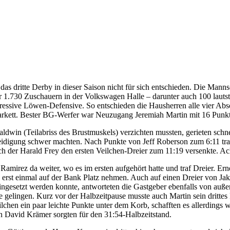
das dritte Derby in dieser Saison nicht für sich entschieden. Die M
 1.730 Zuschauern in der Volkswagen Halle – darunter auch 100 lautst
ressive Löwen-Defensive. So entschieden die Hausherren alle vier Ab
Parkett. Bester BG-Werfer war Neuzugang Jeremiah Martin mit 16 Punkt
dwin (Teilabriss des Brustmuskels) verzichten mussten, gerieten schn
rteidigung schwer machten. Nach Punkte von Jeff Roberson zum 6:11 t
ch der Harald Frey den ersten Veilchen-Dreier zum 11:19 versenkte. Ac
irez da weiter, wo es im ersten aufgehört hatte und traf Dreier. Ern
 erst einmal auf der Bank Platz nehmen. Auch auf einen Dreier von Jak
ngesetzt werden konnte, antworteten die Gastgeber ebenfalls von auße
e gelingen. Kurz vor der Halbzeitpause musste auch Martin sein dritte
lchen ein paar leichte Punkte unter dem Korb, schafften es allerdings 
n David Krämer sorgten für den 31:54-Halbzeitstand.