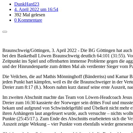
DunkHard23
4. April 2022 um 16:54
392 Mal gelesen
0 Kommentare
Braunschweig/Göttingen, 3. April 2022 - Die BG Göttingen hat auch 
bei den Basketball Löwen Braunschweig deutlich 64:101 (31:55). Vor
Zeitpunkt ins Spiel und offenbarten immense Probleme gegen die agg
und der Hinrundenpartie zum dritten Mal als verdienter Sieger vom 
Die Veilchen, die auf Mathis Mönninghoff (Bänderriss) und Kamar Bal
jeden Punkt hart kämpfen, weil es ihr die Braunschweiger in der Ve
Dreier zum 8:17 (8.). Moors nahm kurz darauf seine erste Auszeit, na
Im zweiten Abschnitt machte das Team von Löwen-Headcoach Jesus Ram
Dreier zum 16:30 kassierte der Norweger sein drittes Foul und musste
bekam und aufgrund von Schwindelgefühl und Übelkeit nicht mehr ei
ihren Anhängern laut angefeuert wurde, auch versuchte – nichts wollt
Punkte (25:45/17.). Zum Ende des Abschnitts erarbeiteten sich die Vei
Auszeit zeigte Wirkung – vier Punkte vom ebenfalls wieder genesene