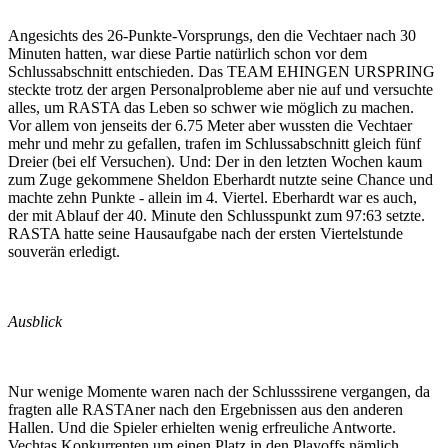
Angesichts des 26-Punkte-Vorsprungs, den die Vechtaer nach 30
Minuten hatten, war diese Partie natürlich schon vor dem
Schlussabschnitt entschieden. Das TEAM EHINGEN URSPRING
steckte trotz der argen Personalprobleme aber nie auf und versuchte
alles, um RASTA das Leben so schwer wie möglich zu machen.
Vor allem von jenseits der 6.75 Meter aber wussten die Vechtaer
mehr und mehr zu gefallen, trafen im Schlussabschnitt gleich fünf
Dreier (bei elf Versuchen). Und: Der in den letzten Wochen kaum
zum Zuge gekommene Sheldon Eberhardt nutzte seine Chance und
machte zehn Punkte - allein im 4. Viertel. Eberhardt war es auch,
der mit Ablauf der 40. Minute den Schlusspunkt zum 97:63 setzte.
RASTA hatte seine Hausaufgabe nach der ersten Viertelstunde
souverän erledigt.
Ausblick
Nur wenige Momente waren nach der Schlusssirene vergangen, da
fragten alle RASTAner nach den Ergebnissen aus den anderen
Hallen. Und die Spieler erhielten wenig erfreuliche Antworte.
Vechtas Konkurrenten um einen Platz in den Playoffs nämlich