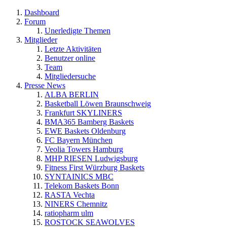
Dashboard
Forum
Unerledigte Themen
Mitglieder
Letzte Aktivitäten
Benutzer online
Team
Mitgliedersuche
Presse News
ALBA BERLIN
Basketball Löwen Braunschweig
Frankfurt SKYLINERS
BMA365 Bamberg Baskets
EWE Baskets Oldenburg
FC Bayern München
Veolia Towers Hamburg
MHP RIESEN Ludwigsburg
Fitness First Würzburg Baskets
SYNTAINICS MBC
Telekom Baskets Bonn
RASTA Vechta
NINERS Chemnitz
ratiopharm ulm
ROSTOCK SEAWOLVES