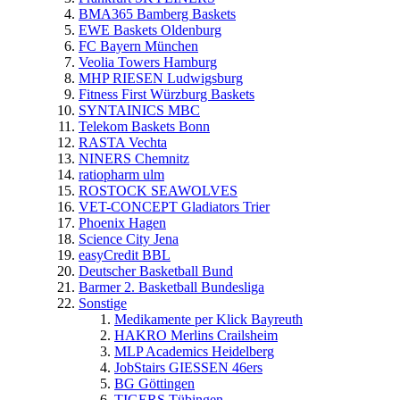
BMA365 Bamberg Baskets
EWE Baskets Oldenburg
FC Bayern München
Veolia Towers Hamburg
MHP RIESEN Ludwigsburg
Fitness First Würzburg Baskets
SYNTAINICS MBC
Telekom Baskets Bonn
RASTA Vechta
NINERS Chemnitz
ratiopharm ulm
ROSTOCK SEAWOLVES
VET-CONCEPT Gladiators Trier
Phoenix Hagen
Science City Jena
easyCredit BBL
Deutscher Basketball Bund
Barmer 2. Basketball Bundesliga
Sonstige
Medikamente per Klick Bayreuth
HAKRO Merlins Crailsheim
MLP Academics Heidelberg
JobStairs GIESSEN 46ers
BG Göttingen
TIGERS Tübingen