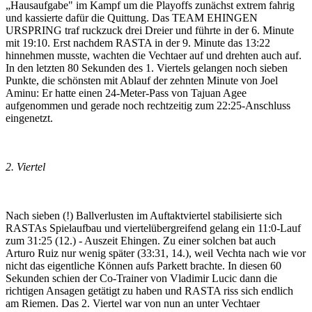
„Hausaufgabe" im Kampf um die Playoffs zunächst extrem fahrig
und kassierte dafür die Quittung. Das TEAM EHINGEN
URSPRING traf ruckzuck drei Dreier und führte in der 6. Minute
mit 19:10. Erst nachdem RASTA in der 9. Minute das 13:22
hinnehmen musste, wachten die Vechtaer auf und drehten auch auf.
In den letzten 80 Sekunden des 1. Viertels gelangen noch sieben
Punkte, die schönsten mit Ablauf der zehnten Minute von Joel
Aminu: Er hatte einen 24-Meter-Pass von Tajuan Agee
aufgenommen und gerade noch rechtzeitig zum 22:25-Anschluss
eingenetzt.
2. Viertel
Nach sieben (!) Ballverlusten im Auftaktviertel stabilisierte sich
RASTAs Spielaufbau und viertelübergreifend gelang ein 11:0-Lauf
zum 31:25 (12.) - Auszeit Ehingen. Zu einer solchen bat auch
Arturo Ruiz nur wenig später (33:31, 14.), weil Vechta nach wie vor
nicht das eigentliche Können aufs Parkett brachte. In diesen 60
Sekunden schien der Co-Trainer von Vladimir Lucic dann die
richtigen Ansagen getätigt zu haben und RASTA riss sich endlich
am Riemen. Das 2. Viertel war von nun an unter Vechtaer