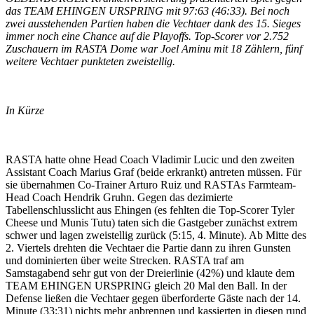
das TEAM EHINGEN URSPRING mit 97:63 (46:33). Bei noch
zwei ausstehenden Partien haben die Vechtaer dank des 15. Sieges
immer noch eine Chance auf die Playoffs. Top-Scorer vor 2.752
Zuschauern im RASTA Dome war Joel Aminu mit 18 Zählern, fünf
weitere Vechtaer punkteten zweistellig.
In Kürze
RASTA hatte ohne Head Coach Vladimir Lucic und den zweiten
Assistant Coach Marius Graf (beide erkrankt) antreten müssen. Für
sie übernahmen Co-Trainer Arturo Ruiz und RASTAs Farmteam-
Head Coach Hendrik Gruhn. Gegen das dezimierte
Tabellenschlusslicht aus Ehingen (es fehlten die Top-Scorer Tyler
Cheese und Munis Tutu) taten sich die Gastgeber zunächst extrem
schwer und lagen zweistellig zurück (5:15, 4. Minute). Ab Mitte des
2. Viertels drehten die Vechtaer die Partie dann zu ihren Gunsten
und dominierten über weite Strecken. RASTA traf am
Samstagabend sehr gut von der Dreierlinie (42%) und klaute dem
TEAM EHINGEN URSPRING gleich 20 Mal den Ball. In der
Defense ließen die Vechtaer gegen überforderte Gäste nach der 14.
Minute (33:31) nichts mehr anbrennen und kassierten in diesen rund