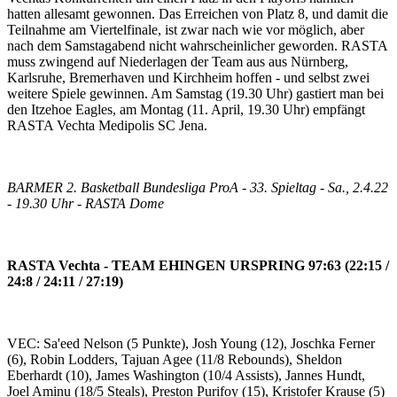
hatten allesamt gewonnen. Das Erreichen von Platz 8, und damit die
Teilnahme am Viertelfinale, ist zwar nach wie vor möglich, aber
nach dem Samstagabend nicht wahrscheinlicher geworden. RASTA
muss zwingend auf Niederlagen der Team aus aus Nürnberg,
Karlsruhe, Bremerhaven und Kirchheim hoffen - und selbst zwei
weitere Spiele gewinnen. Am Samstag (19.30 Uhr) gastiert man bei
den Itzehoe Eagles, am Montag (11. April, 19.30 Uhr) empfängt
RASTA Vechta Medipolis SC Jena.
BARMER 2. Basketball Bundesliga ProA - 33. Spieltag - Sa., 2.4.22
- 19.30 Uhr - RASTA Dome
RASTA Vechta - TEAM EHINGEN URSPRING 97:63 (22:15 /
24:8 / 24:11 / 27:19)
VEC: Sa'eed Nelson (5 Punkte), Josh Young (12), Joschka Ferner
(6), Robin Lodders, Tajuan Agee (11/8 Rebounds), Sheldon
Eberhardt (10), James Washington (10/4 Assists), Jannes Hundt,
Joel Aminu (18/5 Steals), Preston Purifoy (15), Kristofer Krause (5)