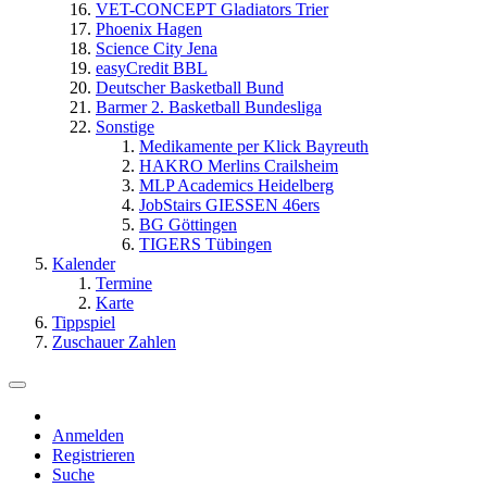
VET-CONCEPT Gladiators Trier
Phoenix Hagen
Science City Jena
easyCredit BBL
Deutscher Basketball Bund
Barmer 2. Basketball Bundesliga
Sonstige
Medikamente per Klick Bayreuth
HAKRO Merlins Crailsheim
MLP Academics Heidelberg
JobStairs GIESSEN 46ers
BG Göttingen
TIGERS Tübingen
Kalender
Termine
Karte
Tippspiel
Zuschauer Zahlen
Anmelden
Registrieren
Suche