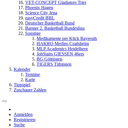
VET-CONCEPT Gladiators Trier
Phoenix Hagen
Science City Jena
easyCredit BBL
Deutscher Basketball Bund
Barmer 2. Basketball Bundesliga
Sonstige
Medikamente per Klick Bayreuth
HAKRO Merlins Crailsheim
MLP Academics Heidelberg
JobStairs GIESSEN 46ers
BG Göttingen
TIGERS Tübingen
Kalender
Termine
Karte
Tippspiel
Zuschauer Zahlen
Anmelden
Registrieren
Suche