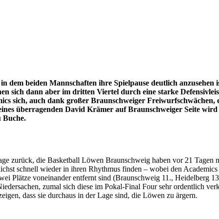
in dem beiden Mannschaften ihre Spielpause deutlich anzusehen ist
en sich dann aber im dritten Viertel durch eine starke Defensivle
emics sich, auch dank großer Braunschweiger Freiwurfschwächen, e
 eines überragenden David Krämer auf Braunschweiger Seite wird d
u Buche.
ge zurück, die Basketball Löwen Braunschweig haben vor 21 Tagen mit 
lichst schnell wieder in ihren Rhythmus finden – wobei den Academi
ei Plätze voneinander entfernt sind (Braunschweig 11., Heidelberg 13. P
edersachen, zumal sich diese im Pokal-Final Four sehr ordentlich ver
eigen, dass sie durchaus in der Lage sind, die Löwen zu ärgern.