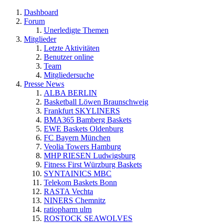
Dashboard
Forum
Unerledigte Themen
Mitglieder
Letzte Aktivitäten
Benutzer online
Team
Mitgliedersuche
Presse News
ALBA BERLIN
Basketball Löwen Braunschweig
Frankfurt SKYLINERS
BMA365 Bamberg Baskets
EWE Baskets Oldenburg
FC Bayern München
Veolia Towers Hamburg
MHP RIESEN Ludwigsburg
Fitness First Würzburg Baskets
SYNTAINICS MBC
Telekom Baskets Bonn
RASTA Vechta
NINERS Chemnitz
ratiopharm ulm
ROSTOCK SEAWOLVES