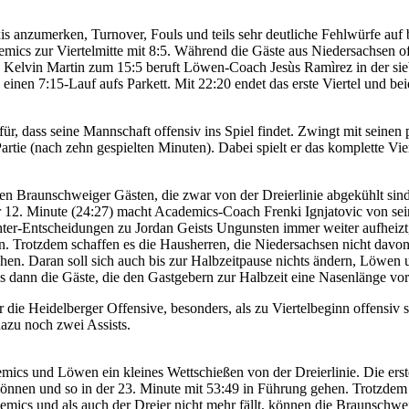
s anzumerken, Turnover, Fouls und teils sehr deutliche Fehlwürfe auf 
mics zur Viertelmitte mit 8:5. Während die Gäste aus Niedersachsen o
lvin Martin zum 15:5 beruft Löwen-Coach Jesùs Ramìrez in der siebte
e einen 7:15-Lauf aufs Parkett. Mit 22:20 endet das erste Viertel und b
für, dass seine Mannschaft offensiv ins Spiel findet. Zwingt mit seinen
rtie (nach zehn gespielten Minuten). Dabei spielt er das komplette Vie
den Braunschweiger Gästen, die zwar von der Dreierlinie abgekühlt si
12. Minute (24:27) macht Academics-Coach Frenki Ignjatovic von sei
r-Entscheidungen zu Jordan Geists Ungunsten immer weiter aufheizt, 
. Trotzdem schaffen es die Hausherren, die Niedersachsen nicht davon
sehen. Daran soll sich auch bis zur Halbzeitpause nichts ändern, Löwen
d es dann die Gäste, die den Gastgebern zur Halbzeit eine Nasenlänge 
 die Heidelberger Offensive, besonders, als zu Viertelbeginn offensiv so
dazu noch zwei Assists.
emics und Löwen ein kleines Wettschießen von der Dreierlinie. Die erst
 können und so in der 23. Minute mit 53:49 in Führung gehen. Trotzdem s
cademics und als auch der Dreier nicht mehr fällt, können die Braunsch