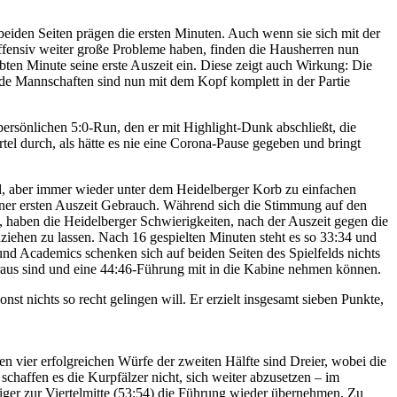
beiden Seiten prägen die ersten Minuten. Auch wenn sie sich mit der
ffensiv weiter große Probleme haben, finden die Hausherren nun
n Minute seine erste Auszeit ein. Diese zeigt auch Wirkung: Die
eide Mannschaften sind nun mit dem Kopf komplett in der Partie
 persönlichen 5:0-Run, den er mit Highlight-Dunk abschließt, die
rtel durch, als hätte es nie eine Corona-Pause gegeben und bringt
nd, aber immer wieder unter dem Heidelberger Korb zu einfachen
ner ersten Auszeit Gebrauch. Während sich die Stimmung auf den
haben die Heidelberger Schwierigkeiten, nach der Auszeit gegen die
ziehen zu lassen. Nach 16 gespielten Minuten steht es so 33:34 und
 und Academics schenken sich auf beiden Seiten des Spielfelds nichts
voraus sind und eine 44:46-Führung mit in die Kabine nehmen können.
nst nichts so recht gelingen will. Er erzielt insgesamt sieben Punkte,
en vier erfolgreichen Würfe der zweiten Hälfte sind Dreier, wobei die
chaffen es die Kurpfälzer nicht, sich weiter abzusetzen – im
weiger zur Viertelmitte (53:54) die Führung wieder übernehmen. Zu