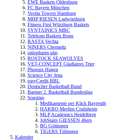
EWE Baskets Oldenburg
FC Bayern München
Veolia Towers Hamburg
MHP RIESEN Ludwigsburg
Fitness First Würzburg Baskets
SYNTAINICS MBC
Telekom Baskets Bonn
RASTA Vechta
NINERS Chemnitz
ratiopharm ulm
ROSTOCK SEAWOLVES
VET-CONCEPT Gladiators Trier
Phoenix Hagen
Science City Jena
easyCredit BBL
Deutscher Basketball Bund
Barmer 2. Basketball Bundesliga
Sonstige
Medikamente per Klick Bayreuth
HAKRO Merlins Crailsheim
MLP Academics Heidelberg
JobStairs GIESSEN 46ers
BG Göttingen
TIGERS Tübingen
Kalender