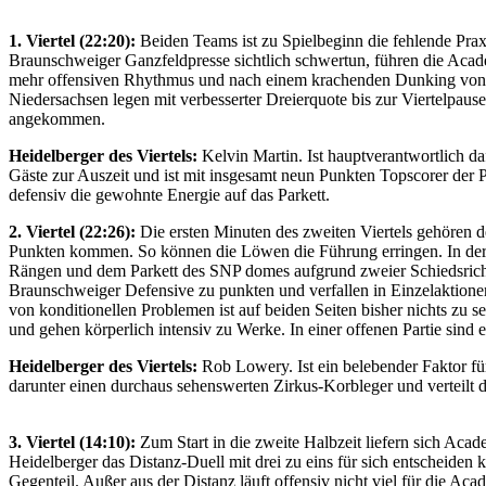
1. Viertel (22:20):
Beiden Teams ist zu Spielbeginn die fehlende Praxi
Braunschweiger Ganzfeldpresse sichtlich schwertun, führen die Acade
mehr offensiven Rhythmus und nach einem krachenden Dunking von Ke
Niedersachsen legen mit verbesserter Dreierquote bis zur Viertelpaus
angekommen.
Heidelberger des Viertels:
Kelvin Martin. Ist hauptverantwortlich da
Gäste zur Auszeit und ist mit insgesamt neun Punkten Topscorer der Pa
defensiv die gewohnte Energie auf das Parkett.
2. Viertel (22:26):
Die ersten Minuten des zweiten Viertels gehören 
Punkten kommen. So können die Löwen die Führung erringen. In der 
Rängen und dem Parkett des SNP domes aufgrund zweier Schiedsrichte
Braunschweiger Defensive zu punkten und verfallen in Einzelaktionen
von konditionellen Problemen ist auf beiden Seiten bisher nichts zu 
und gehen körperlich intensiv zu Werke. In einer offenen Partie sin
Heidelberger des Viertels:
Rob Lowery. Ist ein belebender Faktor für
darunter einen durchaus sehenswerten Zirkus-Korbleger und verteilt 
3. Viertel (14:10):
Zum Start in die zweite Halbzeit liefern sich Acad
Heidelberger das Distanz-Duell mit drei zu eins für sich entscheiden
Gegenteil. Außer aus der Distanz läuft offensiv nicht viel für die A