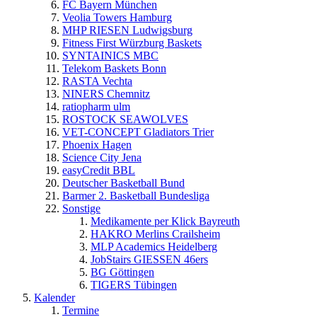
FC Bayern München
Veolia Towers Hamburg
MHP RIESEN Ludwigsburg
Fitness First Würzburg Baskets
SYNTAINICS MBC
Telekom Baskets Bonn
RASTA Vechta
NINERS Chemnitz
ratiopharm ulm
ROSTOCK SEAWOLVES
VET-CONCEPT Gladiators Trier
Phoenix Hagen
Science City Jena
easyCredit BBL
Deutscher Basketball Bund
Barmer 2. Basketball Bundesliga
Sonstige
Medikamente per Klick Bayreuth
HAKRO Merlins Crailsheim
MLP Academics Heidelberg
JobStairs GIESSEN 46ers
BG Göttingen
TIGERS Tübingen
Kalender
Termine