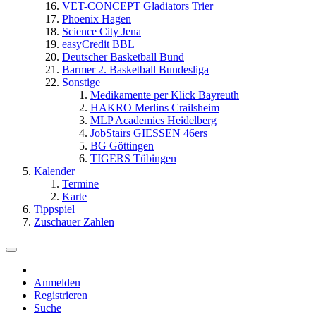
VET-CONCEPT Gladiators Trier
Phoenix Hagen
Science City Jena
easyCredit BBL
Deutscher Basketball Bund
Barmer 2. Basketball Bundesliga
Sonstige
Medikamente per Klick Bayreuth
HAKRO Merlins Crailsheim
MLP Academics Heidelberg
JobStairs GIESSEN 46ers
BG Göttingen
TIGERS Tübingen
Kalender
Termine
Karte
Tippspiel
Zuschauer Zahlen
Anmelden
Registrieren
Suche