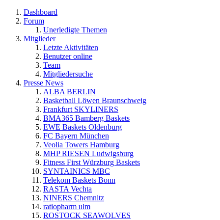
Dashboard
Forum
Unerledigte Themen
Mitglieder
Letzte Aktivitäten
Benutzer online
Team
Mitgliedersuche
Presse News
ALBA BERLIN
Basketball Löwen Braunschweig
Frankfurt SKYLINERS
BMA365 Bamberg Baskets
EWE Baskets Oldenburg
FC Bayern München
Veolia Towers Hamburg
MHP RIESEN Ludwigsburg
Fitness First Würzburg Baskets
SYNTAINICS MBC
Telekom Baskets Bonn
RASTA Vechta
NINERS Chemnitz
ratiopharm ulm
ROSTOCK SEAWOLVES