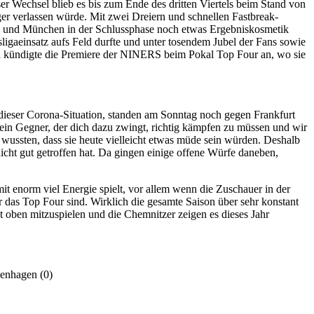
 Wechsel blieb es bis zum Ende des dritten Viertels beim Stand von
ger verlassen würde. Mit zwei Dreiern und schnellen Fastbreak-
 und München in der Schlussphase noch etwas Ergebniskosmetik
sligaeinsatz aufs Feld durfte und unter tosendem Jubel der Fans sowie
und kündigte die Premiere der NINERS beim Pokal Top Four an, wo sie
dieser Corona-Situation, standen am Sonntag noch gegen Frankfurt
in Gegner, der dich dazu zwingt, richtig kämpfen zu müssen und wir
 wussten, dass sie heute vielleicht etwas müde sein würden. Deshalb
cht gut getroffen hat. Da gingen einige offene Würfe daneben,
it enorm viel Energie spielt, vor allem wenn die Zuschauer in der
ür das Top Four sind. Wirklich die gesamte Saison über sehr konstant
t oben mitzuspielen und die Chemnitzer zeigen es dieses Jahr
genhagen (0)