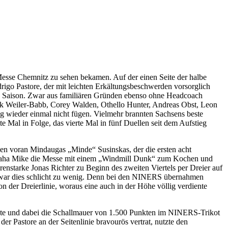
Messe Chemnitz zu sehen bekamen. Auf der einen Seite der halbe
igo Pastore, der mit leichten Erkältungsbeschwerden vorsorglich
ten Saison. Zwar aus familiären Gründen ebenso ohne Headcoach
ck Weiler-Babb, Corey Walden, Othello Hunter, Andreas Obst, Leon
g wieder einmal nicht fügen. Vielmehr brannten Sachsens beste
 Mal in Folge, das vierte Mal in fünf Duellen seit dem Aufstieg
llen voran Mindaugas „Minde“ Susinskas, der die ersten acht
“ Isiaha Mike die Messe mit einem „Windmill Dunk“ zum Kochen und
nstarke Jonas Richter zu Beginn des zweiten Viertels per Dreier auf
 war dies schlicht zu wenig. Denn bei den NINERS übernahmen
der Dreierlinie, woraus eine auch in der Höhe völlig verdiente
etzte und dabei die Schallmauer von 1.500 Punkten im NINERS-Trikot
Pastore an der Seitenlinie bravourös vertrat, nutzte den