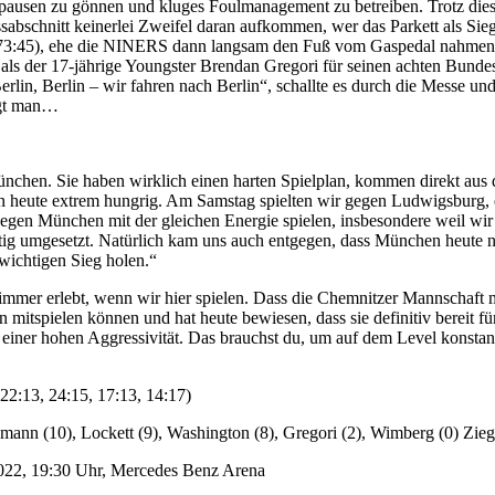
usen zu gönnen und kluges Foulmanagement zu betreiben. Trotz dieser
sabschnitt keinerlei Zweifel daran aufkommen, wer das Parkett als Sie
 (73:45), ehe die NINERS dann langsam den Fuß vom Gaspedal nahmen
, als der 17-jährige Youngster Brendan Gregori für seinen achten Bunde
erlin, Berlin – wir fahren nach Berlin“, schallte es durch die Messe 
agt man…
chen. Sie haben wirklich einen harten Spielplan, kommen direkt aus 
 heute extrem hungrig. Am Samstag spielten wir gegen Ludwigsburg, e
gegen München mit der gleichen Energie spielen, insbesondere weil wir
ig umgesetzt. Natürlich kam uns auch entgegen, dass München heute ni
wichtigen Sieg holen.“
immer erlebt, wenn wir hier spielen. Dass die Chemnitzer Mannschaft m
n mitspielen können und hat heute bewiesen, dass sie definitiv bereit f
 einer hohen Aggressivität. Das brauchst du, um auf dem Level konstan
(22:13, 24:15, 17:13, 14:17)
emann (10), Lockett (9), Washington (8), Gregori (2), Wimberg (0) Zie
2022, 19:30 Uhr, Mercedes Benz Arena