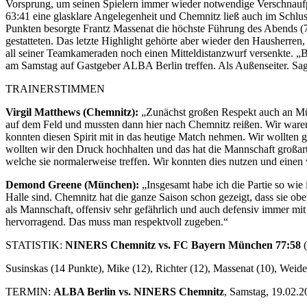
Vorsprung, um seinen Spielern immer wieder notwendige Verschnaufpa
63:41 eine glasklare Angelegenheit und Chemnitz ließ auch im Schlus
Punkten besorgte Frantz Massenat die höchste Führung des Abends
gestatteten. Das letzte Highlight gehörte aber wieder den Hausherren
all seiner Teamkameraden noch einen Mitteldistanzwurf versenkte. „B
am Samstag auf Gastgeber ALBA Berlin treffen. Als Außenseiter. S
TRAINERSTIMMEN
Virgil Matthews (Chemnitz):
„Zunächst großen Respekt auch an Mün
auf dem Feld und mussten dann hier nach Chemnitz reißen. Wir waren
konnten diesen Spirit mit in das heutige Match nehmen. Wir wollten 
wollten wir den Druck hochhalten und das hat die Mannschaft großart
welche sie normalerweise treffen. Wir konnten dies nutzen und einen 
Demond Greene (München):
„Insgesamt habe ich die Partie so wie 
Halle sind. Chemnitz hat die ganze Saison schon gezeigt, dass sie obe
als Mannschaft, offensiv sehr gefährlich und auch defensiv immer mit
hervorragend. Das muss man respektvoll zugeben.“
STATISTIK:
NINERS Chemnitz vs. FC Bayern München 77:58
Susinskas (14 Punkte), Mike (12), Richter (12), Massenat (10), Weid
TERMIN:
ALBA Berlin vs. NINERS Chemnitz
, Samstag, 19.02.