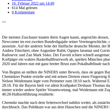
16. Februar 2022 um 14:49
614 Mal gelesen
0 Kommentare
Die meisten Zuschauer trauten ihren Augen kaum, angesichts dessen,
Newcomer im erst zweiten Bundesligajahr seiner Vereinsgeschichte, 
aussetzte. Auf der anderen Seite der fünffache deutsche Meister, de
Andrea Trinchieri, ohne Augustine Rubit, Ognjen Jaramaz und Gavin
Radosevic und Zan Mark Sisko. Der Favorit schien schnell ausgemach
Korbjäger ein wahres Basketballfeuerwerk ab, spielten München phase
2020 und fahren nun mit ganz breiter Brust zum Pokalhalbfinale nach
Von Beginn an stellten die NINERS unter Beweis, dass sie gegen Baye
Chemnitzer Punkte erzielte und mit seinen Dreiern einen Fingerzeig
Nelson Weidemann legte vom Perimeter zum 18:10 nach. Während Eric 
28:18. Für die Bayern hielt vor allem Kraftpaket Deshaun Thomas 
immer wieder andere Spieler Verantwortung, mal Weidemann mit Zug z
46:28-Halbzeitführung resultierte.
Chemnitz machte nach dem Seitenwechsel nahtlos weiter, als zunächs
durchbrach. Das Publikum war aus dem Häuschen und die NINERS legte