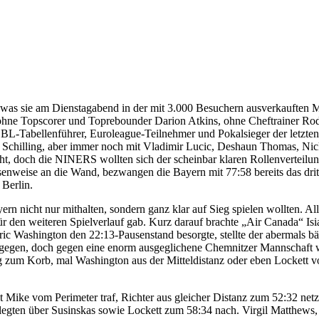
 was sie am Dienstagabend in der mit 3.000 Besuchern ausverkauften 
ohne Topscorer und Toprebounder Darion Atkins, ohne Cheftrainer Rodr
r BBL-Tabellenführer, Euroleague-Teilnehmer und Pokalsieger der letz
 Schilling, aber immer noch mit Vladimir Lucic, Deshaun Thomas, Ni
t, doch die NINERS wollten sich der scheinbar klaren Rollenverteilun
nweise an die Wand, bezwangen die Bayern mit 77:58 bereits das dritte
 Berlin.
rn nicht nur mithalten, sondern ganz klar auf Sieg spielen wollten. A
 für den weiteren Spielverlauf gab. Kurz darauf brachte „Air Canada
Washington den 22:13-Pausenstand besorgte, stellte der abermals bäre
dagegen, doch gegen eine enorm ausgeglichene Chemnitzer Mannschaft
um Korb, mal Washington aus der Mitteldistanz oder eben Lockett von 
t Mike vom Perimeter traf, Richter aus gleicher Distanz zum 52:32 n
n über Susinskas sowie Lockett zum 58:34 nach. Virgil Matthews, der 