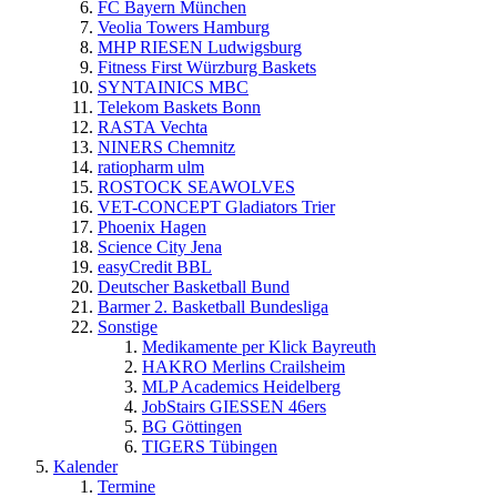
FC Bayern München
Veolia Towers Hamburg
MHP RIESEN Ludwigsburg
Fitness First Würzburg Baskets
SYNTAINICS MBC
Telekom Baskets Bonn
RASTA Vechta
NINERS Chemnitz
ratiopharm ulm
ROSTOCK SEAWOLVES
VET-CONCEPT Gladiators Trier
Phoenix Hagen
Science City Jena
easyCredit BBL
Deutscher Basketball Bund
Barmer 2. Basketball Bundesliga
Sonstige
Medikamente per Klick Bayreuth
HAKRO Merlins Crailsheim
MLP Academics Heidelberg
JobStairs GIESSEN 46ers
BG Göttingen
TIGERS Tübingen
Kalender
Termine