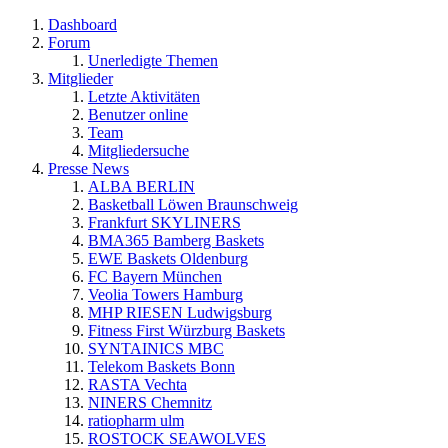
Dashboard
Forum
Unerledigte Themen
Mitglieder
Letzte Aktivitäten
Benutzer online
Team
Mitgliedersuche
Presse News
ALBA BERLIN
Basketball Löwen Braunschweig
Frankfurt SKYLINERS
BMA365 Bamberg Baskets
EWE Baskets Oldenburg
FC Bayern München
Veolia Towers Hamburg
MHP RIESEN Ludwigsburg
Fitness First Würzburg Baskets
SYNTAINICS MBC
Telekom Baskets Bonn
RASTA Vechta
NINERS Chemnitz
ratiopharm ulm
ROSTOCK SEAWOLVES