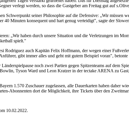
rgangenen Tagen verstärkt gearbeitet haben: Das für Dienstag angesetz
ner verlegt werden, so dass die Gastgeber am Freitag gut auf s.Olive
en Schwerpunkt seiner Philosophie auf die Defensive: „Wir müssen wei
über 40 Minuten konsequent und hart genug verteidigt", sagte der Slo
ren: „Wir haben durch unsere Situation und die Verletzungen im Momen
etball spielt."
i Rodriguez auch Kapitän Felix Hoffmann, der wegen einer Fußverletz
Anführer, gibt immer alles und geht mit gutem Beispiel voran", betonte 
er Länderspielpause noch zwei Partien gegen Spitzenteams auf dem Sp
owlin, Tyson Ward und Leon Kratzer in der tectake ARENA zu Gast, z
ayern 1.570 Zuschauer zugelassen, alle Dauerkarten haben daher wiede
rten-Abonnenten dort die Möglichkeit, ihre Tickets über den Zweitmar
vom 10.02.2022.