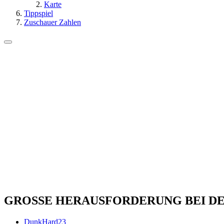
Karte
Tippspiel
Zuschauer Zahlen
GROSSE HERAUSFORDERUNG BEI D
DunkHard23