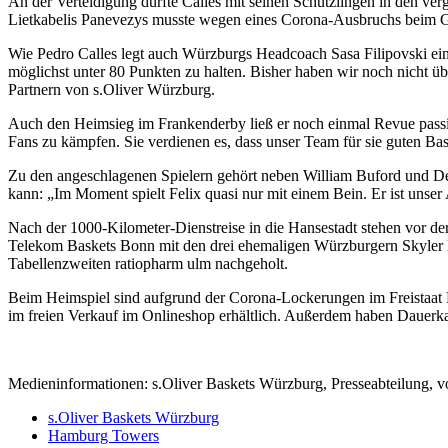
An der Verteidigung dürfte Calles mit seinen Schützlingen in den ve
Lietkabelis Panevezys musste wegen eines Corona-Ausbruchs beim Geg
Wie Pedro Calles legt auch Würzburgs Headcoach Sasa Filipovski ein
möglichst unter 80 Punkten zu halten. Bisher haben wir noch nicht 
Partnern von s.Oliver Würzburg.
Auch den Heimsieg im Frankenderby ließ er noch einmal Revue passie
Fans zu kämpfen. Sie verdienen es, dass unser Team für sie guten Bask
Zu den angeschlagenen Spielern gehört neben William Buford und Des
kann: „Im Moment spielt Felix quasi nur mit einem Bein. Er ist unser 
Nach der 1000-Kilometer-Dienstreise in die Hansestadt stehen vor d
Telekom Baskets Bonn mit den drei ehemaligen Würzburgern Skyler B
Tabellenzweiten ratiopharm ulm nachgeholt.
Beim Heimspiel sind aufgrund der Corona-Lockerungen im Freistaat B
im freien Verkauf im Onlineshop erhältlich. Außerdem haben Dauerka
Medieninformationen: s.Oliver Baskets Würzburg, Presseabteilung, 
s.Oliver Baskets Würzburg
Hamburg Towers