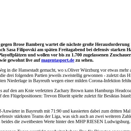
 gegen Brose Bamberg wartet die nächste große Herausforderung 
ch Sasa Filipovski am späten Freitagabend bei defensiv starken H
Playoffplätzen und wollen vor bis zu 1.700 zugelassenen Zuschaue
wie gewohnt live auf
magentasport.de
zu sehen.
eg in die Hansestadt gemacht, wo s.Oliver Würzburg vor etwas mehr al
die drei folgenden Partien jeweils zweistellig gewonnen - zuletzt das
n Niederlage in Bayreuth wegen einer milden Corona-Infektion fehlte, 
bis auf den am Knie verletzten Zachary Brown kann Hamburgs Headcoa
den Flügelpositionen: Trevon Blueitt spielte zuletzt für Besiktas Ista
nwärter in Bayreuth mit 71:90 und kassierten dabei zum dritten Mal i
efensiv stärksten Teams der Liga, was sich auch an zwei weiteren Zah
 - beides die zweitbesten Werte hinter den MHP RIESEN Ludwigsburg.