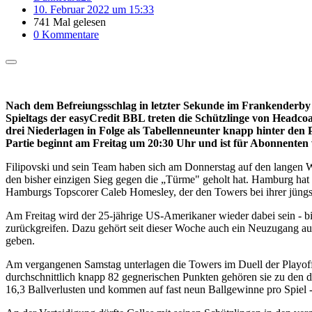
10. Februar 2022 um 15:33
741 Mal gelesen
0 Kommentare
Nach dem Befreiungsschlag in letzter Sekunde im Frankenderby
Spieltags der easyCredit BBL treten die Schützlinge von Headcoa
drei Niederlagen in Folge als Tabellenneunter knapp hinter den 
Partie beginnt am Freitag um 20:30 Uhr und ist für Abonnenten 
Filipovski und sein Team haben sich am Donnerstag auf den langen W
den bisher einzigen Sieg gegen die „Türme" geholt hat. Hamburg hat 
Hamburgs Topscorer Caleb Homesley, der den Towers bei ihrer jüngste
Am Freitag wird der 25-jährige US-Amerikaner wieder dabei sein - 
zurückgreifen. Dazu gehört seit dieser Woche auch ein Neuzugang auf 
geben.
Am vergangenen Samstag unterlagen die Towers im Duell der Playoff-A
durchschnittlich knapp 82 gegnerischen Punkten gehören sie zu den d
16,3 Ballverlusten und kommen auf fast neun Ballgewinne pro Spiel