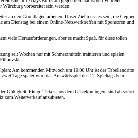
te Heimspiel im 7Days EuroCup gegen den litauischen Vertreter
r Würzburg vorbereitet sein werden.
ter an den Grundlagen arbeiten. Unser Ziel muss es sein, die Gegner
wene am Dienstag bei einem Online-Netzwerktreffen mit Sponsoren und
t viele Herausforderungen, aber es macht Spaß, für diese tollen
ung seit Wochen nur mit Schmerzmitteln trainieren und spielen
Filipovski.
ielplan: Am kommenden Mittwoch um 19:00 Uhr ist der Tabellendritte
wei Tage später wird das Auswärtsspiel des 12. Spieltags beim
r Gültigkeit. Einige Tickets aus dem Gästekontingent sind ab sofort
kt zum Weiterverkauf anzubieten.