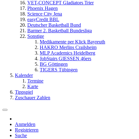
VET-CONCEPT Gladiators Trier
Phoenix Hagen
Science City Jena
easyCredit BBL
Deutscher Basketball Bund
Barmer 2. Basketball Bundesliga
Sonstige
Medikamente per Klick Bayreuth
HAKRO Merlins Crailsheim
MLP Academics Heidelberg
JobStairs GIESSEN 46ers
BG Göttingen
TIGERS Tübingen
Kalender
Termine
Karte
Tippspiel
Zuschauer Zahlen
Anmelden
Registrieren
Suche