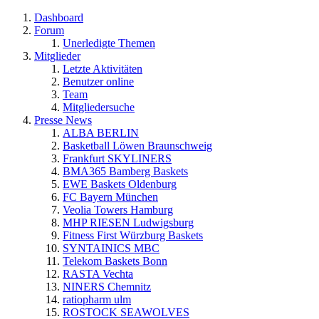
Dashboard
Forum
Unerledigte Themen
Mitglieder
Letzte Aktivitäten
Benutzer online
Team
Mitgliedersuche
Presse News
ALBA BERLIN
Basketball Löwen Braunschweig
Frankfurt SKYLINERS
BMA365 Bamberg Baskets
EWE Baskets Oldenburg
FC Bayern München
Veolia Towers Hamburg
MHP RIESEN Ludwigsburg
Fitness First Würzburg Baskets
SYNTAINICS MBC
Telekom Baskets Bonn
RASTA Vechta
NINERS Chemnitz
ratiopharm ulm
ROSTOCK SEAWOLVES