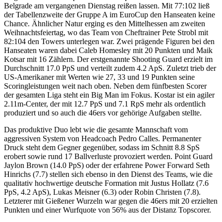
Belgrade am vergangenen Dienstag reißen lassen. Mit 77:102 ließ
der Tabellenzweite der Gruppe A im EuroCup den Hanseaten keine
Chance. Ähnlicher Natur erging es den Mittelhessen am zweiten
Weihnachtsfeiertag, wo das Team von Cheftrainer Pete Strobl mit
82:104 den Towers unterlegen war. Zwei prägende Figuren bei den
Hanseaten waren dabei Caleb Homesley mit 20 Punkten und Maik
Kotsar mit 16 Zählern. Der erstgenannte Shooting Guard erzielt im
Durchschnitt 17.0 PpS und verteilt zudem 4.2 ApS. Zuletzt trieb der
US-Amerikaner mit Werten wie 27, 33 und 19 Punkten seine
Scoringleistungen weit nach oben. Neben dem fünfbesten Scorer
der gesamten Liga steht ein Big Man im Fokus. Kostar ist ein agiler
2.11m-Center, der mit 12.7 PpS und 7.1 RpS mehr als ordentlich
produziert und so auch die 46ers vor gehörige Aufgaben stellte.
Das produktive Duo lebt wie die gesamte Mannschaft vom
aggressiven System von Headcoach Pedro Calles. Permanenter
Druck steht dem Gegner gegenüber, sodass im Schnitt 8.8 SpS
erobert sowie rund 17 Ballverluste provoziert werden. Point Guard
Jaylon Brown (14.0 PpS) oder der erfahrene Power Forward Seth
Hinrichs (7.7) stellen sich ebenso in den Dienst des Teams, wie die
qualitativ hochwertige deutsche Formation mit Justus Hollatz (7.6
PpS, 4.2 ApS), Lukas Meisner (6.3) oder Robin Christen (7.8).
Letzterer mit Gießener Wurzeln war gegen die 46ers mit 20 erzielten
Punkten und einer Wurfquote von 56% aus der Distanz Topscorer.