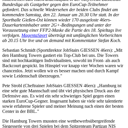
Bundesliga als Gastgeber gegen den EuroCup-Teilnehmer
gefordert. Das schnelle Wiedersehen der beiden Clubs findet am
kommenden Samstag, den 22. Januar um 20.30 Uhr statt. In der
Sporthalle Gießen-Ost können wieder 170 ausgeloste 46ers-
Dauerkarteninhaber unter 2G+-Bedingungen und unter der
Voraussetzung einer FFP2-Maske die Partie des 18. Spieltags live
verfolgen.
MagentaSport
überträgt mit umfänglichen Vorberichten
ab 20.15 Uhr live und on demand mit Kommentator Stefan Koch.
Sebastian Schmidt (Sportdirektor JobStairs GIESSEN 46ers): „Mit
den Hamburg Towers gastiert ein Top-Club bei uns. Die Towers
sind mit hochkarätigen Individualisten, sowohl im Front- als auch
Backcourt gespickt. Im Hinspiel vor knapp vier Wochen waren wir
chancenlos. Jetzt wollen wir es besser machen und durch Kampf
sowie Leidenschaft überzeugen."
Pete Strobl (Cheftrainer JobStairs GIESSEN 46ers): „Hamburg ist
eine sehr gute Mannschaft und übt viel physischen Druck aus der
Defensive aus. Es wird ein sehr schwieriges Spiel gegen einen
starken EuroCup-Gegner. Insgesamt haben sie viele sehr talentierte
sowie erfahrene Spieler und meiner Meinung nach einen der besten
Center in der BBL."
Die Hamburg Towers mussten eine wettbewerbsübergreifende
Siegesserie von drei Spielen bei dem Spitzenteam Partizan NIS