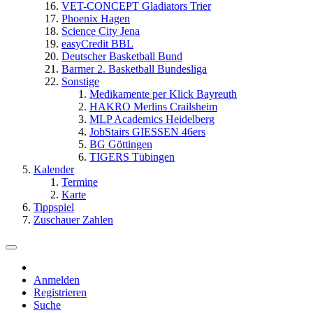
VET-CONCEPT Gladiators Trier
Phoenix Hagen
Science City Jena
easyCredit BBL
Deutscher Basketball Bund
Barmer 2. Basketball Bundesliga
Sonstige
Medikamente per Klick Bayreuth
HAKRO Merlins Crailsheim
MLP Academics Heidelberg
JobStairs GIESSEN 46ers
BG Göttingen
TIGERS Tübingen
Kalender
Termine
Karte
Tippspiel
Zuschauer Zahlen
Anmelden
Registrieren
Suche