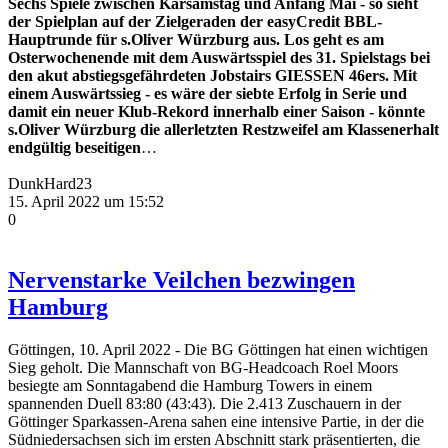
Sechs Spiele zwischen Karsamstag und Anfang Mai - so sieht
der Spielplan auf der Zielgeraden der easyCredit BBL-
Hauptrunde für s.Oliver Würzburg aus. Los geht es am
Osterwochenende mit dem Auswärtsspiel des 31. Spielstags bei
den akut abstiegsgefährdeten Jobstairs GIESSEN 46ers. Mit
einem Auswärtssieg - es wäre der siebte Erfolg in Serie und
damit ein neuer Klub-Rekord innerhalb einer Saison - könnte
s.Oliver Würzburg die allerletzten Restzweifel am Klassenerhalt
endgültig beseitigen
…
DunkHard23
15. April 2022 um 15:52
0
Nervenstarke Veilchen bezwingen
Hamburg
Göttingen, 10. April 2022 - Die BG Göttingen hat einen wichtigen
Sieg geholt. Die Mannschaft von BG-Headcoach Roel Moors
besiegte am Sonntagabend die Hamburg Towers in einem
spannenden Duell 83:80 (43:43). Die 2.413 Zuschauern in der
Göttinger Sparkassen-Arena sahen eine intensive Partie, in der die
Südniedersachsen sich im ersten Abschnitt stark präsentierten, die