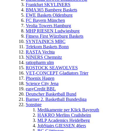
Frankfurt SKYLINERS
BMA365 Bamberg Baskets
EWE Baskets Oldenburg
FC Bayern München
Veolia Towers Hamburg
MHP RIESEN Ludwigsburg
Fitness First Würzburg Baskets
SYNTAINICS MBC
Telekom Baskets Bonn
RASTA Vechta
NINERS Chemnitz
ratiopharm ulm
ROSTOCK SEAWOLVES
VET-CONCEPT Gladiators Trier
Phoenix Hagen
Science City Jena
easyCredit BBL
Deutscher Basketball Bund
Barmer 2. Basketball Bundesliga
Sonstige
Medikamente per Klick Bayreuth
HAKRO Merlins Crailsheim
MLP Academics Heidelberg
JobStairs GIESSEN 46ers
BG Göttingen