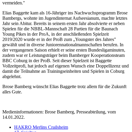
vermeiden."
Elias Baggette kam als 16-Jähriger ins Nachwuchsprogramm Brose
Bambergs, wohnte im Jugendinternat Aufseesianum, machte letztes
Jahr sein Abitur. Bereits in seinem ersten Jahr absolvierte er neben
Spielen für die NBBL-Mannschaft 28 Partien für die Baunach
Young Pikes in der ProA, in der anschließenden Spielzeit
2019/2020 wurde er in der ProB zum „Youngster des Jahres"
gewählt und in diverse Juniorennationalmannschaften berufen. In
der vergangenen Saison erhielt er seine ersten Bundesligaminuten,
zudem war er Leistungsträger beim Bamberger Kooperationsteam
BBC Coburg in der ProB. Seit dieser Spielzeit ist Baggette
Vollzeitprofi, hat jedoch auf eigenen Wunsch eine Doppellizenz und
damit die Teilnahme an Trainingseinheiten und Spielen in Coburg
abgelehnt.
Brose Bamberg wünscht Elias Baggette trotz allem für die Zukunft
alles Gute.
Medieninformationen: Brose Bamberg, Presseabteilung, vom
14.01.2022.
HAKRO Merlins Crailsheim