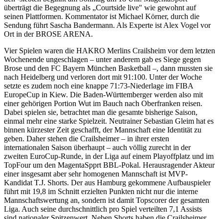
überträgt die Begegnung als „Courtside live" wie gewohnt auf
seinen Plattformen. Kommentator ist Michael Körner, durch die
Sendung führt Sascha Bandermann. Als Experte ist Alex Vogel vor
Ort in der BROSE ARENA.
Vier Spielen waren die HAKRO Merlins Crailsheim vor dem letzten
Wochenende ungeschlagen – unter anderem gab es Siege gegen
Brose und den FC Bayern München Basketball –, dann mussten sie
nach Heidelberg und verloren dort mit 91:100. Unter der Woche
setzte es zudem noch eine knappe 71:73-Niederlage im FIBA
EuropeCup in Kiew. Die Baden-Württemberger werden also mit
einer gehörigen Portion Wut im Bauch nach Oberfranken reisen.
Dabei spielen sie, betrachtet man die gesamte bisherige Saison,
einmal mehr eine starke Spielzeit. Neutrainer Sebastian Gleim hat es
binnen kürzester Zeit geschafft, der Mannschaft eine Identität zu
geben. Daher stehen die Crailsheimer – in ihrer ersten
internationalen Saison überhaupt – auch völlig zurecht in der
zweiten EuroCup-Runde, in der Liga auf einem Playoffplatz und im
TopFour um den MagentaSpprt BBL-Pokal. Herausragender Akteur
einer insgesamt aber sehr homogenen Mannschaft ist MVP-
Kandidat T.J. Shorts. Der aus Hamburg gekommene Aufbauspieler
führt mit 19,8 im Schnitt erzielten Punkten nicht nur die interne
Mannschaftswertung an, sondern ist damit Topscorer der gesamten
Liga. Auch seine durchschnittlich pro Spiel verteilten 7,1 Assists
sind nationaler Spitzenwert. Neben Shorts haben die Crailsheimer