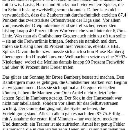
mit Lewis, Lasisi, Harris und Stucky noch vier weitere Spieler, die
im Schnitt bislang zweistellig scoren konnten. Daher ist es nicht
verwunderlich, dass die Zauberer mit durchschnittlich erzielten 87,4
Punkten das zweitstärkste Offensivteam der Liga sind. Vor allem
von jenseits der Dreipunktelinie sind sie treffsicher, versenkten
bislang knapp 40 Prozent ihrer Wurfversuche von hinter der 6,75m-
Linie. Was man als Crailsheimer Gegner auch nicht zu oft tun sollte
– sie an die Freiwurflinie bringen. Stehen sie nämlich mal dort,
trafen sie bislang über 80 Prozent ihrer Versuche, ebenfalls BBL-
Spitze. Davon durfte bzw. musste sich auch schon Brose Bamberg
überzeugen. Im Hinspiel kurz vor Weihnachten setzte es eine 79:93-
Niederlage, wobei die Merlins damals knapp 90 Prozent Freiwürfe
und über 40 Prozent ihrer Dreier trafen.
Das gilt es am Sonntag für Brose Bamberg besser zu machen. Den
Bambergern muss es gelingen, die Crailsheimer Stärken von Beginn
an wegzunehmen. Dass sie sich optimal auf Gegner einstellen
können, haben die Mannen von Oren Amiel nicht zuletzt beim
letzten Spiel in Hamburg gezeigt. Der Sieg in der Hansestadt war
nicht nur tabellarisch, sondern vor allem für das Selbstvertrauen
wichtig. Der Gameplan ging auf, die Systeme liefen, die
Verteidigung stand. Alles in allem gab es nach dem 87:75-Erfolg –
mit Ausnahme der ersten fünf Minuten – nur wenig zu meckern.
Und dennoch: ein Trainer ist nie zufrieden. Amiel hat genug Fehler
ausgemacht, die in den letzten zehn Tagen im Training angegangen