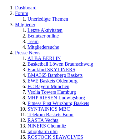
Dashboard
Forum
Unerledigte Themen
Mitglieder
Letzte Aktivitäten
Benutzer online
Team
Mitgliedersuche
Presse News
ALBA BERLIN
Basketball Löwen Braunschweig
Frankfurt SKYLINERS
BMA365 Bamberg Baskets
EWE Baskets Oldenburg
FC Bayern München
Veolia Towers Hamburg
MHP RIESEN Ludwigsburg
Fitness First Würzburg Baskets
SYNTAINICS MBC
Telekom Baskets Bonn
RASTA Vechta
NINERS Chemnitz
ratiopharm ulm
ROSTOCK SEAWOLVES