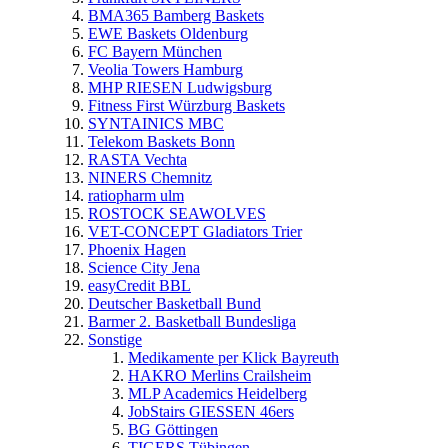
BMA365 Bamberg Baskets
EWE Baskets Oldenburg
FC Bayern München
Veolia Towers Hamburg
MHP RIESEN Ludwigsburg
Fitness First Würzburg Baskets
SYNTAINICS MBC
Telekom Baskets Bonn
RASTA Vechta
NINERS Chemnitz
ratiopharm ulm
ROSTOCK SEAWOLVES
VET-CONCEPT Gladiators Trier
Phoenix Hagen
Science City Jena
easyCredit BBL
Deutscher Basketball Bund
Barmer 2. Basketball Bundesliga
Sonstige
Medikamente per Klick Bayreuth
HAKRO Merlins Crailsheim
MLP Academics Heidelberg
JobStairs GIESSEN 46ers
BG Göttingen
TIGERS Tübingen