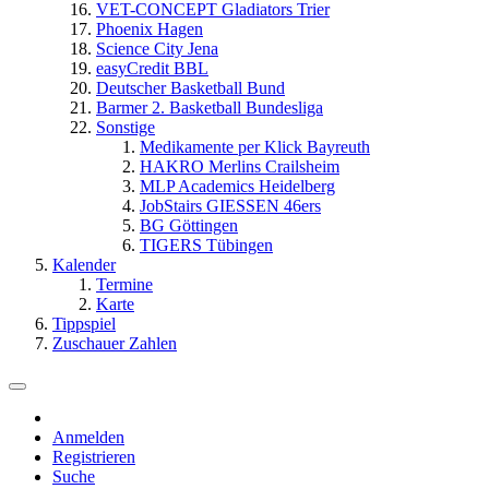
VET-CONCEPT Gladiators Trier
Phoenix Hagen
Science City Jena
easyCredit BBL
Deutscher Basketball Bund
Barmer 2. Basketball Bundesliga
Sonstige
Medikamente per Klick Bayreuth
HAKRO Merlins Crailsheim
MLP Academics Heidelberg
JobStairs GIESSEN 46ers
BG Göttingen
TIGERS Tübingen
Kalender
Termine
Karte
Tippspiel
Zuschauer Zahlen
Anmelden
Registrieren
Suche