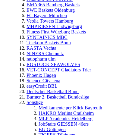
BMA365 Bamberg Baskets
EWE Baskets Oldenburg
FC Bayern München
Veolia Towers Hamburg
MHP RIESEN Ludwigsburg
Fitness First Würzburg Baskets
SYNTAINICS MBC
Telekom Baskets Bonn
RASTA Vechta
NINERS Chemnitz
ratiopharm ulm
ROSTOCK SEAWOLVES
VET-CONCEPT Gladiators Trier
Phoenix Hagen
Science City Jena
easyCredit BBL
Deutscher Basketball Bund
Barmer 2. Basketball Bundesliga
Sonstige
Medikamente per Klick Bayreuth
HAKRO Merlins Crailsheim
MLP Academics Heidelberg
JobStairs GIESSEN 46ers
BG Göttingen
TIGERS Tübingen