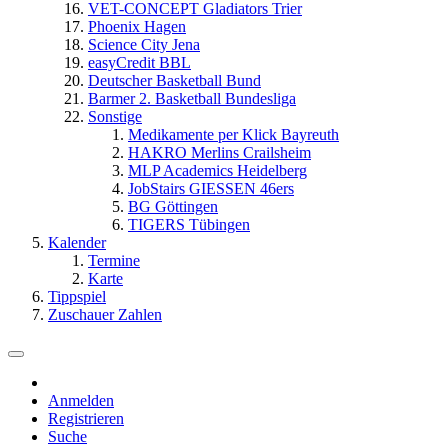
VET-CONCEPT Gladiators Trier
Phoenix Hagen
Science City Jena
easyCredit BBL
Deutscher Basketball Bund
Barmer 2. Basketball Bundesliga
Sonstige
Medikamente per Klick Bayreuth
HAKRO Merlins Crailsheim
MLP Academics Heidelberg
JobStairs GIESSEN 46ers
BG Göttingen
TIGERS Tübingen
Kalender
Termine
Karte
Tippspiel
Zuschauer Zahlen
Anmelden
Registrieren
Suche