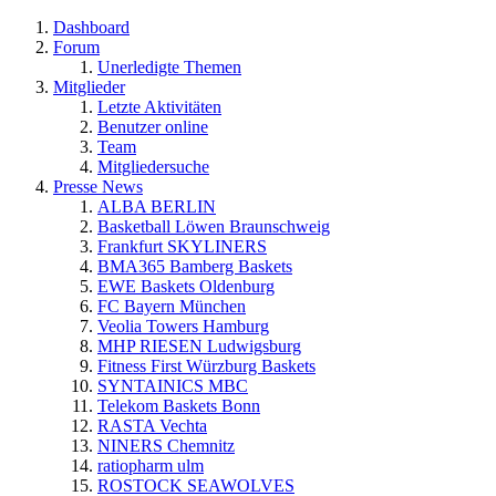
Dashboard
Forum
Unerledigte Themen
Mitglieder
Letzte Aktivitäten
Benutzer online
Team
Mitgliedersuche
Presse News
ALBA BERLIN
Basketball Löwen Braunschweig
Frankfurt SKYLINERS
BMA365 Bamberg Baskets
EWE Baskets Oldenburg
FC Bayern München
Veolia Towers Hamburg
MHP RIESEN Ludwigsburg
Fitness First Würzburg Baskets
SYNTAINICS MBC
Telekom Baskets Bonn
RASTA Vechta
NINERS Chemnitz
ratiopharm ulm
ROSTOCK SEAWOLVES