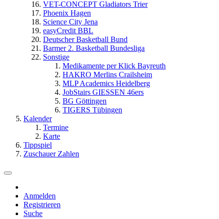
VET-CONCEPT Gladiators Trier
Phoenix Hagen
Science City Jena
easyCredit BBL
Deutscher Basketball Bund
Barmer 2. Basketball Bundesliga
Sonstige
Medikamente per Klick Bayreuth
HAKRO Merlins Crailsheim
MLP Academics Heidelberg
JobStairs GIESSEN 46ers
BG Göttingen
TIGERS Tübingen
Kalender
Termine
Karte
Tippspiel
Zuschauer Zahlen
Anmelden
Registrieren
Suche