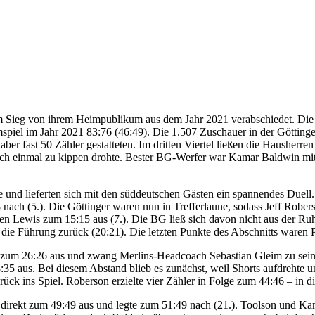
nem Sieg von ihrem Heimpublikum aus dem Jahr 2021 verabschiedet.
l im Jahr 2021 83:76 (46:49). Die 1.507 Zuschauer in der Göttinger S
 aber fast 50 Zähler gestatteten. Im dritten Viertel ließen die Hausher
noch einmal zu kippen drohte. Bester BG-Werfer war Kamar Baldwin mit 
e und lieferten sich mit den süddeutschen Gästen ein spannendes Duell
 nach (5.). Die Göttinger waren nun in Trefferlaune, sodass Jeff Robers
ren Lewis zum 15:15 aus (7.). Die BG ließ sich davon nicht aus der Ru
die Führung zurück (20:21). Die letzten Punkte des Abschnitts waren P
 zum 26:26 aus und zwang Merlins-Headcoach Sebastian Gleim zu seiner e
:35 aus. Bei diesem Abstand blieb es zunächst, weil Shorts aufdrehte 
ck ins Spiel. Roberson erzielte vier Zähler in Folge zum 44:46 – in 
direkt zum 49:49 aus und legte zum 51:49 nach (21.). Toolson und Kam