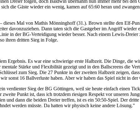
t einen Dreier folgen, doch Baldwin übernahm nun immer mehr bei den 
 sich die Gäste wieder ein wenig, kamen auf 65:60 heran und zwangen 
r – dieses Mal von Mathis Mönninghoff (31.). Brown stellte den Elf-Pun
 weiter davonzuziehen. Dann taten sich die Gastgeber im Angriff wieder
r Linie in der BG-Verteidigung wieder besser. Nach einem Lewis-Dreier 
o ihren dritten Sieg in Folge.
Ergebnis. Es war eine schwierige erste Halbzeit. Die Dinge, die wir vor
 mentale Stärke und Flexibilität gezeigt und in den Ballscreens die Ver
lüssel zum Sieg. Die 27 Punkte in der zweiten Halbzeit zeigen, dass e
l wir sonst 16 Ballverluste haben. Aber wir haben das Spiel nicht in d
verdienter Sieg der BG Göttingen, weil sie heute einfach einen Tick
 zweite Punkt ist, dass ich trotzdem riesigen Respekt vor unseren Jungs
und dann die beiden Dreier treffen, ist es ein 50:50-Spiel. Der dritte 
ahndet werden müsste. Da hatten wir physisch keine andere Lösung."