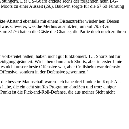
Göttingern. Der US-Guard erzielte sechs der folgenden neun BG-
Moors zu einer Auszeit (29.). Baldwin sorgte für die 67:60-Führung
kte-Abstand ebenfalls mit einem Distanztreffer wieder her. Diesen
 etwas schwerer, was die Merlins ausnutzten, um auf 79:73 zu
zum 81:76 hatten die Gäste die Chance, die Partie doch noch zu ihren
bereitet hatten, haben nicht gut funktioniert. T.J. Shorts hat für
teidigung geändert. Wir haben dann auch Shorts, aber in erster Linie
s nicht unsere beste Offensive war, aber Crailsheim war defensiv
er Offensive, sondern in der Defensive gewonnen."
 die bessere Mannschaft waren. Ich habe drei Punkte im Kopf: Als
 habe, die ein echt straffes Programm abreißen und trotz einiger
Punkt ist die Pick-and-Roll-Defense, die aus meiner Sicht nicht