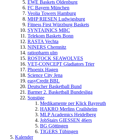
EWE Baskets Oldenburg
FC Bayern München
Veolia Towers Hamburg
MHP RIESEN Ludwigsburg
Fitness First Würzburg Baskets
SYNTAINICS MBC
Telekom Baskets Bonn
RASTA Vechta
NINERS Chemnitz
ratiopharm ulm
ROSTOCK SEAWOLVES
VET-CONCEPT Gladiators Trier
Phoenix Hagen
Science City Jena
easyCredit BBL
Deutscher Basketball Bund
Barmer 2. Basketball Bundesliga
Sonstige
Medikamente per Klick Bayreuth
HAKRO Merlins Crailsheim
MLP Academics Heidelberg
JobStairs GIESSEN 46ers
BG Göttingen
TIGERS Tübingen
Kalender