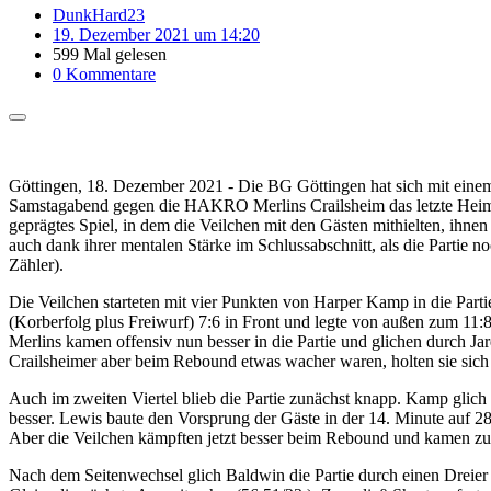
DunkHard23
19. Dezember 2021 um 14:20
599 Mal gelesen
0 Kommentare
Göttingen, 18. Dezember 2021 - Die BG Göttingen hat sich mit ei
Samstagabend gegen die HAKRO Merlins Crailsheim das letzte Heimspie
geprägtes Spiel, in dem die Veilchen mit den Gästen mithielten, ihnen
auch dank ihrer mentalen Stärke im Schlussabschnitt, als die Partie 
Zähler).
Die Veilchen starteten mit vier Punkten von Harper Kamp in die Parti
(Korberfolg plus Freiwurf) 7:6 in Front und legte von außen zum 11:8
Merlins kamen offensiv nun besser in die Partie und glichen durch Ja
Crailsheimer aber beim Rebound etwas wacher waren, holten sie sich 
Auch im zweiten Viertel blieb die Partie zunächst knapp. Kamp glich
besser. Lewis baute den Vorsprung der Gäste in der 14. Minute auf 28
Aber die Veilchen kämpften jetzt besser beim Rebound und kamen zurü
Nach dem Seitenwechsel glich Baldwin die Partie durch einen Dreier 