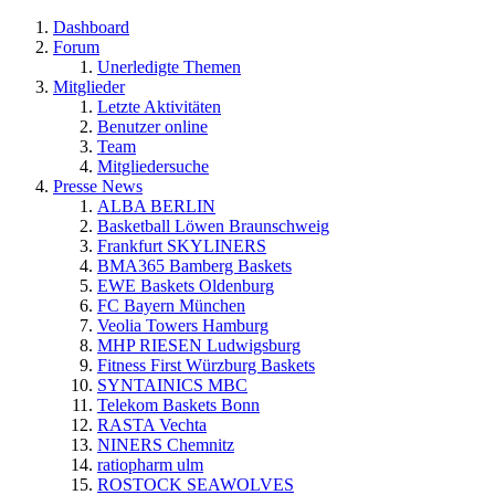
Dashboard
Forum
Unerledigte Themen
Mitglieder
Letzte Aktivitäten
Benutzer online
Team
Mitgliedersuche
Presse News
ALBA BERLIN
Basketball Löwen Braunschweig
Frankfurt SKYLINERS
BMA365 Bamberg Baskets
EWE Baskets Oldenburg
FC Bayern München
Veolia Towers Hamburg
MHP RIESEN Ludwigsburg
Fitness First Würzburg Baskets
SYNTAINICS MBC
Telekom Baskets Bonn
RASTA Vechta
NINERS Chemnitz
ratiopharm ulm
ROSTOCK SEAWOLVES