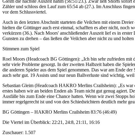
Gleim die nächste Auszeit nahm (56:51/23.). Zwar ließ Shorts sofor
Zähler und schloss den Lauf zum 65:54 ab (27.). Im Anschluss fingen
vor dem Schlussviertel.
Auch in den letzten Abschnitt starteten die Veilchen mit einem Dreie
hielten die Göttinger auch erst einmal, schafften es aber nicht, noch
verkürzen (36.). Nach Moors' anschließender Auszeit lief es in erste
Gunsten zu drehen – das ließen die Veilchen aber nicht zu und holten s
Stimmen zum Spiel
Roel Moors (Headcoach BG Göttingen): „Ich bin sehr zufrieden mit dem 
sehr viele Probleme gesorgt. In der zweiten Halbzeit haben die Spieler
die anderen Spieler aus dem Spiel genommen. Das war am Ende der Sch
auch sehr gut. 19 Assists und nur neun Ballverluste sind wichtig, wei
Sebastian Gleim (Headcoach HAKRO Merlins Crailsheim): „Es war ein 
erstes haben wir an beiden Enden als Team nicht gut genug agiert. Der
Ausfälle bis zum Ende eine Chance hatten. Wenn wir zwei Stopps holen 
immer regelgerecht ist und von den Schiedsrichtern deutlich mehr ge
BG Göttingen – HAKRO Merlins Crailsheim 83:76 (46:49)
Die Viertel im Überblick: 22:21, 24:8, 21:11, 16:16
Zuschauer: 1.507