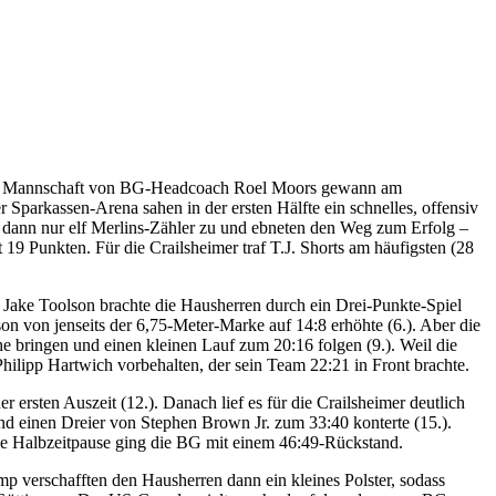
 Die Mannschaft von BG-Headcoach Roel Moors gewann am
parkassen-Arena sahen in der ersten Hälfte ein schnelles, offensiv
ren dann nur elf Merlins-Zähler zu und ebneten den Weg zum Erfolg –
19 Punkten. Für die Crailsheimer traf T.J. Shorts am häufigsten (28
. Jake Toolson brachte die Hausherren durch ein Drei-Punkte-Spiel
on von jenseits der 6,75-Meter-Marke auf 14:8 erhöhte (6.). Aber die
he bringen und einen kleinen Lauf zum 20:16 folgen (9.). Weil die
hilipp Hartwich vorbehalten, der sein Team 22:21 in Front brachte.
rsten Auszeit (12.). Danach lief es für die Crailsheimer deutlich
und einen Dreier von Stephen Brown Jr. zum 33:40 konterte (15.).
die Halbzeitpause ging die BG mit einem 46:49-Rückstand.
p verschafften den Hausherren dann ein kleines Polster, sodass