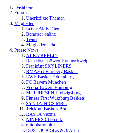
Dashboard
Forum
Unerledigte Themen
Mitglieder
Letzte Aktivitäten
Benutzer online
Team
Mitgliedersuche
Presse News
ALBA BERLIN
Basketball Löwen Braunschweig
Frankfurt SKYLINERS
BMA365 Bamberg Baskets
EWE Baskets Oldenburg
FC Bayern München
Veolia Towers Hamburg
MHP RIESEN Ludwigsburg
Fitness First Würzburg Baskets
SYNTAINICS MBC
Telekom Baskets Bonn
RASTA Vechta
NINERS Chemnitz
ratiopharm ulm
ROSTOCK SEAWOLVES