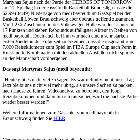
Martynas Sajus nach der Partie der HEROES OF TOMORROW
am 11. Spieltag in der easyCredit Basketball Bundesliga fasste die
62:99 (34:49) Niederlage von medi bayreuth im Gastspiel bei den
Basketball Löwen Braunschweig aber überaus treffend zusammen.
Vor 1.236 Zuschauern in der Volkswagen Halle war der Litauer mit
17 Punkten und sieben Rebounds auffälligster Akteur in Reihen von
medi bayreuth. Doch auch bei ihm war nach einem sehr starken
ersten Viertel in der Folgezeit zu erkennen, dass die insgesamt rund
7.000 Reisekilometer zum Spiel im FIBA Europe Cup nach Perm in
Russland in Kombination mit den aktuellen Ausfällen nicht spurlos
an der Mannschaft vorübergehen.
Das sagt Martynas Sajus (medi bayreuth):
"Heute gibt es nicht viel zu sagen. Es war definitiv nicht unser Tag.
Jetzt bleibt uns nicht viel mehr übrig, als unsere Sachen zu packen,
nach Hause zu fahren, Videoanalyse zu betreiben, den Kopf
freizubekommen und dann bin ich mir sicher, wird die nächste Partie
wieder besser werden!"
Weitere Informationen zum Gastspiel von medi bayreuth in
Braunschweig finden Sie
HIER
.
Medieninformationen: medi bayreuth, Presseabteilung, vom