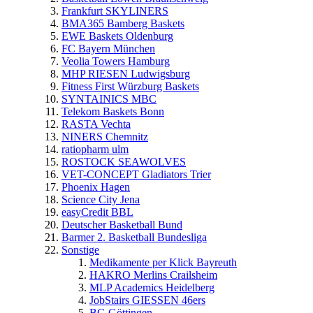
Frankfurt SKYLINERS
BMA365 Bamberg Baskets
EWE Baskets Oldenburg
FC Bayern München
Veolia Towers Hamburg
MHP RIESEN Ludwigsburg
Fitness First Würzburg Baskets
SYNTAINICS MBC
Telekom Baskets Bonn
RASTA Vechta
NINERS Chemnitz
ratiopharm ulm
ROSTOCK SEAWOLVES
VET-CONCEPT Gladiators Trier
Phoenix Hagen
Science City Jena
easyCredit BBL
Deutscher Basketball Bund
Barmer 2. Basketball Bundesliga
Sonstige
Medikamente per Klick Bayreuth
HAKRO Merlins Crailsheim
MLP Academics Heidelberg
JobStairs GIESSEN 46ers
BG Göttingen