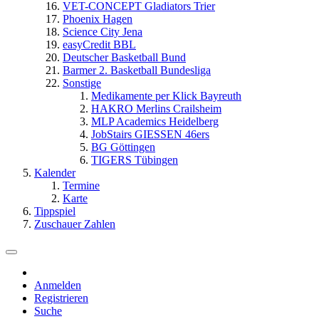
VET-CONCEPT Gladiators Trier
Phoenix Hagen
Science City Jena
easyCredit BBL
Deutscher Basketball Bund
Barmer 2. Basketball Bundesliga
Sonstige
Medikamente per Klick Bayreuth
HAKRO Merlins Crailsheim
MLP Academics Heidelberg
JobStairs GIESSEN 46ers
BG Göttingen
TIGERS Tübingen
Kalender
Termine
Karte
Tippspiel
Zuschauer Zahlen
Anmelden
Registrieren
Suche