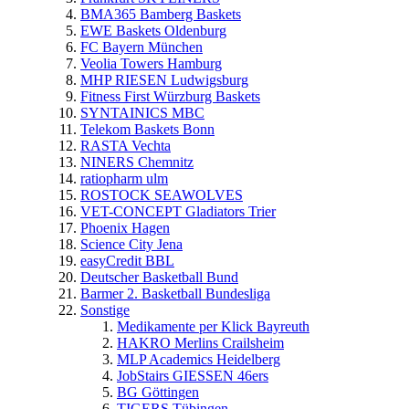
BMA365 Bamberg Baskets
EWE Baskets Oldenburg
FC Bayern München
Veolia Towers Hamburg
MHP RIESEN Ludwigsburg
Fitness First Würzburg Baskets
SYNTAINICS MBC
Telekom Baskets Bonn
RASTA Vechta
NINERS Chemnitz
ratiopharm ulm
ROSTOCK SEAWOLVES
VET-CONCEPT Gladiators Trier
Phoenix Hagen
Science City Jena
easyCredit BBL
Deutscher Basketball Bund
Barmer 2. Basketball Bundesliga
Sonstige
Medikamente per Klick Bayreuth
HAKRO Merlins Crailsheim
MLP Academics Heidelberg
JobStairs GIESSEN 46ers
BG Göttingen
TIGERS Tübingen