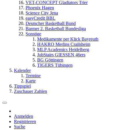
VET-CONCEPT Gladiators Trier
Phoenix Hagen
Science City Jena
easyCredit BBL
Deutscher Basketball Bund
Barmer 2. Basketball Bundesliga
Sonstige
Medikamente per Klick Bayreuth
HAKRO Merlins Crailsheim
MLP Academics Heidelberg
JobStairs GIESSEN 46ers
BG Göttingen
TIGERS Tübingen
Kalender
Termine
Karte
Tippspiel
Zuschauer Zahlen
Anmelden
Registrieren
Suche