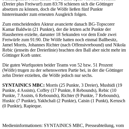
(Dreier plus Freiwurf) zum 83:78 schienen sich die Göttinger
absetzen zu können, doch die Wölfe ließen fünf Punkte
hintereinander zum erneuten Ausgleich folgen.
Zum entscheidenden Akteur avancierte danach BG-Topscorer
Kamar Baldwin (21 Punkte), der die letzten acht Punkte der
Hausherren erzielte, darunter 18 Sekunden vor dem Ende zwei
Freiwürfe zum 91:90. Die Wölfe hatten noch einmal Ballbesitz,
Jamel Morris, Johannes Richter (nach Offensivrebound) und Nikola
Rebic (jenseits der Dreierlinie) brachten den Ball aber nicht mehr im
Göttinger Korb unter.
Die guten Wurfquoten beider Teams von 52 bzw. 51 Prozent
(Wölfe) trugen zu der sehenswerten Partie bei, in der die Göttinger
zehn Dreier erzielten, die Wölfe jedoch nur sechs.
SYNTAINICS MBC:
Morris (25 Punkte, 3 Dreier), Mushidi (19
Punkte, 4 Assists), Coffey (17 Punkte, 8 Rebounds), Rebic (10
Punkte, 7 Assists, 6 Rebounds), Richter (9 Punkte, 7 Rebounds),
Huskic (7 Punkte), Yakhchali (2 Punkte), Caisin (1 Punkt), Kerusch
(0 Punkte), Rapieque.
Medieninformationen: SYNTAINICS MBC, Presseabteilung, vom