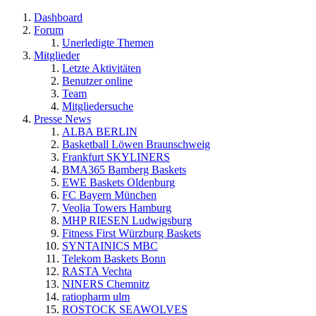
Dashboard
Forum
Unerledigte Themen
Mitglieder
Letzte Aktivitäten
Benutzer online
Team
Mitgliedersuche
Presse News
ALBA BERLIN
Basketball Löwen Braunschweig
Frankfurt SKYLINERS
BMA365 Bamberg Baskets
EWE Baskets Oldenburg
FC Bayern München
Veolia Towers Hamburg
MHP RIESEN Ludwigsburg
Fitness First Würzburg Baskets
SYNTAINICS MBC
Telekom Baskets Bonn
RASTA Vechta
NINERS Chemnitz
ratiopharm ulm
ROSTOCK SEAWOLVES