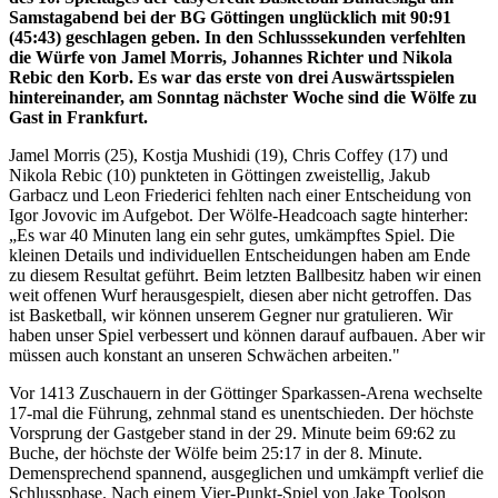
Samstagabend bei der BG Göttingen unglücklich mit 90:91
(45:43) geschlagen geben. In den Schlusssekunden verfehlten
die Würfe von Jamel Morris, Johannes Richter und Nikola
Rebic den Korb. Es war das erste von drei Auswärtsspielen
hintereinander, am Sonntag nächster Woche sind die Wölfe zu
Gast in Frankfurt.
Jamel Morris (25), Kostja Mushidi (19), Chris Coffey (17) und
Nikola Rebic (10) punkteten in Göttingen zweistellig, Jakub
Garbacz und Leon Friederici fehlten nach einer Entscheidung von
Igor Jovovic im Aufgebot. Der Wölfe-Headcoach sagte hinterher:
„Es war 40 Minuten lang ein sehr gutes, umkämpftes Spiel. Die
kleinen Details und individuellen Entscheidungen haben am Ende
zu diesem Resultat geführt. Beim letzten Ballbesitz haben wir einen
weit offenen Wurf herausgespielt, diesen aber nicht getroffen. Das
ist Basketball, wir können unserem Gegner nur gratulieren. Wir
haben unser Spiel verbessert und können darauf aufbauen. Aber wir
müssen auch konstant an unseren Schwächen arbeiten."
Vor 1413 Zuschauern in der Göttinger Sparkassen-Arena wechselte
17-mal die Führung, zehnmal stand es unentschieden. Der höchste
Vorsprung der Gastgeber stand in der 29. Minute beim 69:62 zu
Buche, der höchste der Wölfe beim 25:17 in der 8. Minute.
Demensprechend spannend, ausgeglichen und umkämpft verlief die
Schlussphase. Nach einem Vier-Punkt-Spiel von Jake Toolson