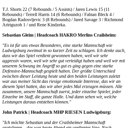
T.J. Shorts 22 (7 Rebounds / 5 Assists) / Jaren Lewis 15 (11
Rebounds) / Terrell Harris 14 (6 Rebounds) / Fabian Bleck 4 /
Bogdan Radosvljevic 3 (8 Rebounds) / Jared Savage 3 / Richmond
Aririguzoh 1 / und Rene Kindzeka.
Sebastian Gleim | Headcoach HAKRO Merlins Crailsheim:
"Es ist für uns etwas Besonderes, eine starke Mannschaft wie
Ludwigsburg zweimal in so kurzer Zeit zu schlagen. Ich denke auch,
dass wir das Spiel verdient gewonnen haben, weil wir sehr
aggressiv waren, weil wir sehr gut verteidigt haben und weil wir mit
unserem Schwung im Angriff so gut es ging gegen eine starke
Defensive-Mannschaft gespielt haben. Der größte Unterschied
zwischen dieser Leistung heute und den beiden Leistungen zuletzt
war aus meiner Sicht das riesige emotionale Interesse, das wir an
diesem Spiel hatten, das wir aber jedes Mal erzeugen müssen. Alle
zusammen, unsere Mannschaft zuerst, jeder einzelne Spieler, jeder
Einzelne im Staff, die ganze Halle. Und dann sehen wir, welche
Leistungen daraus entstehen können."
John Patrick | Headcoach MHP RIESEN Ludwigsburg:
"Ich möchte Sebastian und der Crailsheimer Mannschaft
gratulieren – das war heute Abend ein verdienter Sieg. Nach