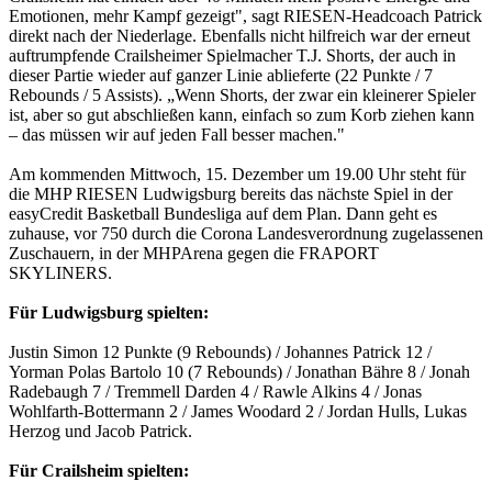
Emotionen, mehr Kampf gezeigt", sagt RIESEN-Headcoach Patrick
direkt nach der Niederlage. Ebenfalls nicht hilfreich war der erneut
auftrumpfende Crailsheimer Spielmacher T.J. Shorts, der auch in
dieser Partie wieder auf ganzer Linie ablieferte (22 Punkte / 7
Rebounds / 5 Assists). „Wenn Shorts, der zwar ein kleinerer Spieler
ist, aber so gut abschließen kann, einfach so zum Korb ziehen kann
– das müssen wir auf jeden Fall besser machen."
Am kommenden Mittwoch, 15. Dezember um 19.00 Uhr steht für
die MHP RIESEN Ludwigsburg bereits das nächste Spiel in der
easyCredit Basketball Bundesliga auf dem Plan. Dann geht es
zuhause, vor 750 durch die Corona Landesverordnung zugelassenen
Zuschauern, in der MHPArena gegen die FRAPORT
SKYLINERS.
Für Ludwigsburg spielten:
Justin Simon 12 Punkte (9 Rebounds) / Johannes Patrick 12 /
Yorman Polas Bartolo 10 (7 Rebounds) / Jonathan Bähre 8 / Jonah
Radebaugh 7 / Tremmell Darden 4 / Rawle Alkins 4 / Jonas
Wohlfarth-Bottermann 2 / James Woodard 2 / Jordan Hulls, Lukas
Herzog und Jacob Patrick.
Für Crailsheim spielten: