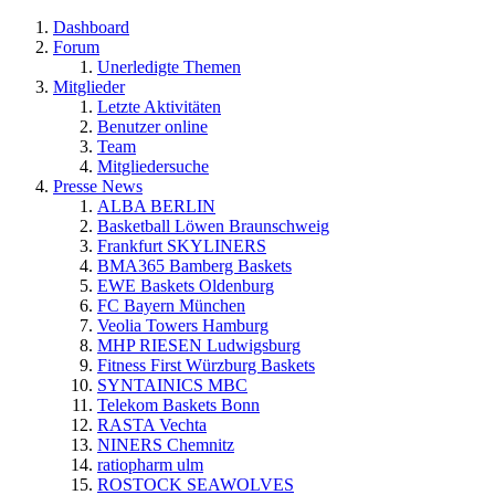
Dashboard
Forum
Unerledigte Themen
Mitglieder
Letzte Aktivitäten
Benutzer online
Team
Mitgliedersuche
Presse News
ALBA BERLIN
Basketball Löwen Braunschweig
Frankfurt SKYLINERS
BMA365 Bamberg Baskets
EWE Baskets Oldenburg
FC Bayern München
Veolia Towers Hamburg
MHP RIESEN Ludwigsburg
Fitness First Würzburg Baskets
SYNTAINICS MBC
Telekom Baskets Bonn
RASTA Vechta
NINERS Chemnitz
ratiopharm ulm
ROSTOCK SEAWOLVES