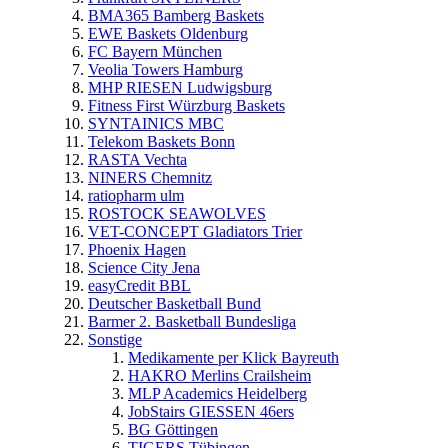
BMA365 Bamberg Baskets
EWE Baskets Oldenburg
FC Bayern München
Veolia Towers Hamburg
MHP RIESEN Ludwigsburg
Fitness First Würzburg Baskets
SYNTAINICS MBC
Telekom Baskets Bonn
RASTA Vechta
NINERS Chemnitz
ratiopharm ulm
ROSTOCK SEAWOLVES
VET-CONCEPT Gladiators Trier
Phoenix Hagen
Science City Jena
easyCredit BBL
Deutscher Basketball Bund
Barmer 2. Basketball Bundesliga
Sonstige
Medikamente per Klick Bayreuth
HAKRO Merlins Crailsheim
MLP Academics Heidelberg
JobStairs GIESSEN 46ers
BG Göttingen
TIGERS Tübingen