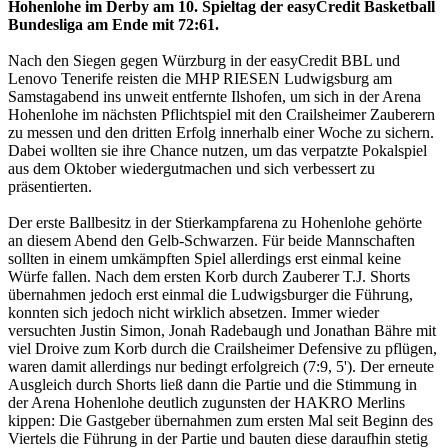
Hohenlohe im Derby am 10. Spieltag der easyCredit Basketball
Bundesliga am Ende mit 72:61.
Nach den Siegen gegen Würzburg in der easyCredit BBL und
Lenovo Tenerife reisten die MHP RIESEN Ludwigsburg am
Samstagabend ins unweit entfernte Ilshofen, um sich in der Arena
Hohenlohe im nächsten Pflichtspiel mit den Crailsheimer Zauberern
zu messen und den dritten Erfolg innerhalb einer Woche zu sichern.
Dabei wollten sie ihre Chance nutzen, um das verpatzte Pokalspiel
aus dem Oktober wiedergutmachen und sich verbessert zu
präsentierten.
Der erste Ballbesitz in der Stierkampfarena zu Hohenlohe gehörte
an diesem Abend den Gelb-Schwarzen. Für beide Mannschaften
sollten in einem umkämpften Spiel allerdings erst einmal keine
Würfe fallen. Nach dem ersten Korb durch Zauberer T.J. Shorts
übernahmen jedoch erst einmal die Ludwigsburger die Führung,
konnten sich jedoch nicht wirklich absetzen. Immer wieder
versuchten Justin Simon, Jonah Radebaugh und Jonathan Bähre mit
viel Droive zum Korb durch die Crailsheimer Defensive zu pflügen,
waren damit allerdings nur bedingt erfolgreich (7:9, 5'). Der erneute
Ausgleich durch Shorts ließ dann die Partie und die Stimmung in
der Arena Hohenlohe deutlich zugunsten der HAKRO Merlins
kippen: Die Gastgeber übernahmen zum ersten Mal seit Beginn des
Viertels die Führung in der Partie und bauten diese daraufhin stetig