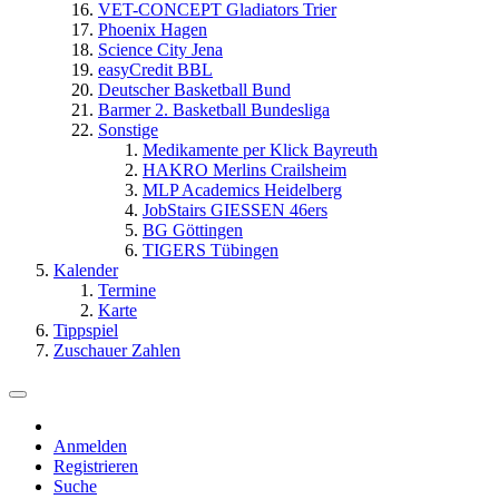
VET-CONCEPT Gladiators Trier
Phoenix Hagen
Science City Jena
easyCredit BBL
Deutscher Basketball Bund
Barmer 2. Basketball Bundesliga
Sonstige
Medikamente per Klick Bayreuth
HAKRO Merlins Crailsheim
MLP Academics Heidelberg
JobStairs GIESSEN 46ers
BG Göttingen
TIGERS Tübingen
Kalender
Termine
Karte
Tippspiel
Zuschauer Zahlen
Anmelden
Registrieren
Suche