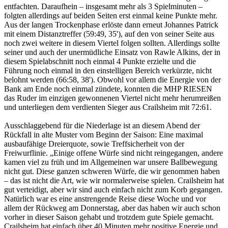
entfachten. Daraufhein – insgesamt mehr als 3 Spielminuten –
folgten allerdings auf beiden Seiten erst einmal keine Punkte mehr.
Aus der langen Trockenphase erlöste dann erneut Johannes Patrick
mit einem Distanztreffer (59:49, 35'), auf den von seiner Seite aus
noch zwei weitere in diesem Viertel folgen sollten. Allerdings sollte
seiner und auch der unermüdliche Einsatz von Rawle Alkins, der in
diesem Spielabschnitt noch einmal 4 Punkte erzielte und die
Führung noch einmal in den einstelligen Bereich verkürzte, nicht
belohnt werden (66:58, 38'). Obwohl vor allem die Energie von der
Bank am Ende noch einmal zündete, konnten die MHP RIESEN
das Ruder im einzigen gewonnenen Viertel nicht mehr herumreißen
und unterliegen dem verdienten Sieger aus Crailsheim mit 72:61.
Ausschlaggebend für die Niederlage ist an diesem Abend der
Rückfall in alte Muster vom Beginn der Saison: Eine maximal
ausbaufähige Dreierquote, sowie Treffsicherheit von der
Freiwurflinie. „Einige offene Würfe sind nicht reingegangen, andere
kamen viel zu früh und im Allgemeinen war unsere Ballbewegung
nicht gut. Diese ganzen schweren Würfe, die wir genommen haben
– das ist nicht die Art, wie wir normalerweise spielen. Crailsheim hat
gut verteidigt, aber wir sind auch einfach nicht zum Korb gegangen.
Natürlich war es eine anstrengende Reise diese Woche und vor
allem der Rückweg am Donnerstag, aber das haben wir auch schon
vorher in dieser Saison gehabt und trotzdem gute Spiele gemacht.
Crailsheim hat einfach über 40 Minuten mehr positive Energie und