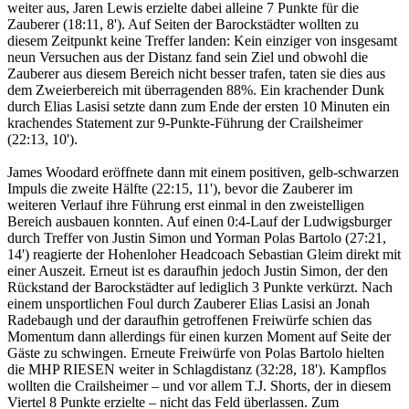
weiter aus, Jaren Lewis erzielte dabei alleine 7 Punkte für die
Zauberer (18:11, 8'). Auf Seiten der Barockstädter wollten zu
diesem Zeitpunkt keine Treffer landen: Kein einziger von insgesamt
neun Versuchen aus der Distanz fand sein Ziel und obwohl die
Zauberer aus diesem Bereich nicht besser trafen, taten sie dies aus
dem Zweierbereich mit überragenden 88%. Ein krachender Dunk
durch Elias Lasisi setzte dann zum Ende der ersten 10 Minuten ein
krachendes Statement zur 9-Punkte-Führung der Crailsheimer
(22:13, 10').
James Woodard eröffnete dann mit einem positiven, gelb-schwarzen
Impuls die zweite Hälfte (22:15, 11'), bevor die Zauberer im
weiteren Verlauf ihre Führung erst einmal in den zweistelligen
Bereich ausbauen konnten. Auf einen 0:4-Lauf der Ludwigsburger
durch Treffer von Justin Simon und Yorman Polas Bartolo (27:21,
14') reagierte der Hohenloher Headcoach Sebastian Gleim direkt mit
einer Auszeit. Erneut ist es daraufhin jedoch Justin Simon, der den
Rückstand der Barockstädter auf lediglich 3 Punkte verkürzt. Nach
einem unsportlichen Foul durch Zauberer Elias Lasisi an Jonah
Radebaugh und der daraufhin getroffenen Freiwürfe schien das
Momentum dann allerdings für einen kurzen Moment auf Seite der
Gäste zu schwingen. Erneute Freiwürfe von Polas Bartolo hielten
die MHP RIESEN weiter in Schlagdistanz (32:28, 18'). Kampflos
wollten die Crailsheimer – und vor allem T.J. Shorts, der in diesem
Viertel 8 Punkte erzielte – nicht das Feld überlassen. Zum