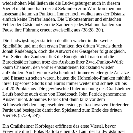
wiederholten Mal ließen sie die Ludwigsburger auch in diesem
Viertel nicht innerhalb der 24 Sekunden zum Wurf kommen und
insgesamt kaum zu Punkten. Immer noch wollten aus der Distanz
einfach keine Treffer landen. Die Unkonzentriert und einfachen
Fehler der Gäste nutzten die Zauberer jedes Mal und bauten zur
Pause ihre Führung erneut zweistellig aus (38:28. 20').
Die Ludwigsburger starteten deutlich wacher in die zweite
Spielhälfte und mit den ersten Punkten des dritten Viertels durch
Jonah Radebaugh, doch die Antwort der Gastgeber folgt sogleich.
Auf Seiten der Zauberer ließ die Energie nicht nach und die
Barockstädter hatten trotz des Ausbaus ihrer Zwei-Punkte-Würfe
kaum Chancen, den vorher entstandenen Rückstand wieder
aufzuholen. Auch wenn zwischendurch immer wieder gute Ansätze
und Einsatz zu sehen waren, bauten die Hohenlohe-Franken mithilfe
ihrer Topscorer Shorts und Harris immer weiter und schließlich bis
auf 20 Punkte aus. Die gewünschte Unterbrechung des Crailsheimer
Laufs brachte auch eine von Headcoach John Patrick genommene
Auszeit nicht. Johannes Patrick traf dann kurz vor dem
Schlussviertel den lang ersehnten ersten, gelb-schwarzen Dreier der
Partie und besiegelte damit den Spielstand zum Ende des dritten
Viertels (57:39, 29').
Ein Crailsheimer Korbleger eröffnete das erste Viertel, bevor
Freiwürfe durch Polas Bartolo einen 0:7-Lauf der Ludwigsburger