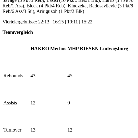
Savage (3 Pkt/3 Reb), Lasisi (10 Pkt/2 Reb/1 Blk), Harris (14 Pkt/6
Reb/1 Ass), Bleck (4 Pkt/4 Reb), Kindzeka, Radosavljevic (3 Pkt/8
Reb/6 Ass/3 Stl), Aririguzoh (1 Pkt/2 Blk)
Viertelergebnisse: 22:13 | 16:15 | 19:11 | 15:22
Teamvergleich
HAKRO Merlins
MHP RIESEN Ludwigsburg
Rebounds
43
45
Assists
12
9
Turnover
13
12