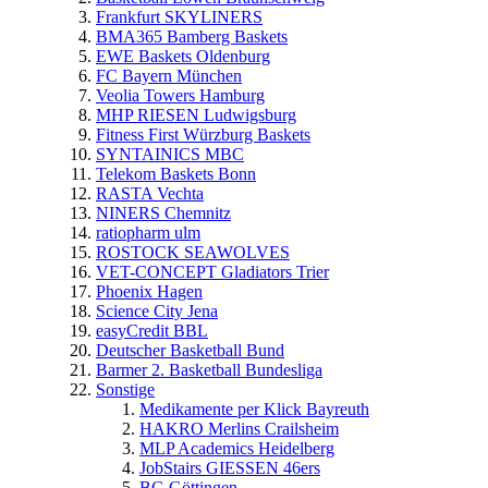
Frankfurt SKYLINERS
BMA365 Bamberg Baskets
EWE Baskets Oldenburg
FC Bayern München
Veolia Towers Hamburg
MHP RIESEN Ludwigsburg
Fitness First Würzburg Baskets
SYNTAINICS MBC
Telekom Baskets Bonn
RASTA Vechta
NINERS Chemnitz
ratiopharm ulm
ROSTOCK SEAWOLVES
VET-CONCEPT Gladiators Trier
Phoenix Hagen
Science City Jena
easyCredit BBL
Deutscher Basketball Bund
Barmer 2. Basketball Bundesliga
Sonstige
Medikamente per Klick Bayreuth
HAKRO Merlins Crailsheim
MLP Academics Heidelberg
JobStairs GIESSEN 46ers
BG Göttingen