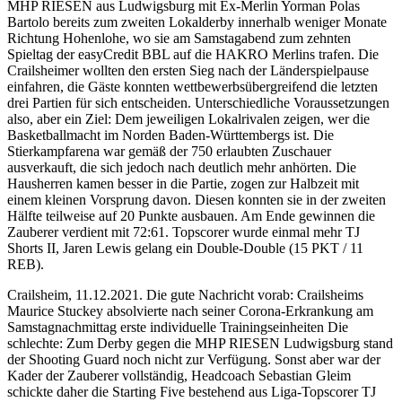
MHP RIESEN aus Ludwigsburg mit Ex-Merlin Yorman Polas
Bartolo bereits zum zweiten Lokalderby innerhalb weniger Monate
Richtung Hohenlohe, wo sie am Samstagabend zum zehnten
Spieltag der easyCredit BBL auf die HAKRO Merlins trafen. Die
Crailsheimer wollten den ersten Sieg nach der Länderspielpause
einfahren, die Gäste konnten wettbewerbsübergreifend die letzten
drei Partien für sich entscheiden. Unterschiedliche Voraussetzungen
also, aber ein Ziel: Dem jeweiligen Lokalrivalen zeigen, wer die
Basketballmacht im Norden Baden-Württembergs ist. Die
Stierkampfarena war gemäß der 750 erlaubten Zuschauer
ausverkauft, die sich jedoch nach deutlich mehr anhörten. Die
Hausherren kamen besser in die Partie, zogen zur Halbzeit mit
einem kleinen Vorsprung davon. Diesen konnten sie in der zweiten
Hälfte teilweise auf 20 Punkte ausbauen. Am Ende gewinnen die
Zauberer verdient mit 72:61. Topscorer wurde einmal mehr TJ
Shorts II, Jaren Lewis gelang ein Double-Double (15 PKT / 11
REB).
Crailsheim, 11.12.2021. Die gute Nachricht vorab: Crailsheims
Maurice Stuckey absolvierte nach seiner Corona-Erkrankung am
Samstagnachmittag erste individuelle Trainingseinheiten Die
schlechte: Zum Derby gegen die MHP RIESEN Ludwigsburg stand
der Shooting Guard noch nicht zur Verfügung. Sonst aber war der
Kader der Zauberer vollständig, Headcoach Sebastian Gleim
schickte daher die Starting Five bestehend aus Liga-Topscorer TJ