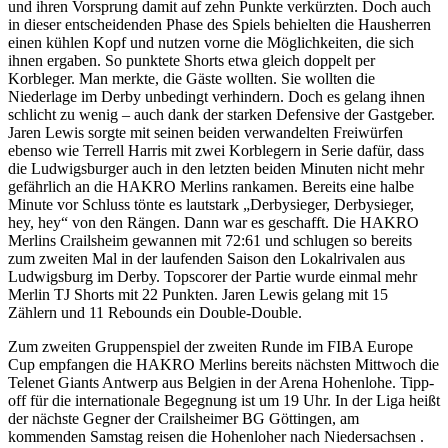
und ihren Vorsprung damit auf zehn Punkte verkürzten. Doch auch
in dieser entscheidenden Phase des Spiels behielten die Hausherren
einen kühlen Kopf und nutzen vorne die Möglichkeiten, die sich
ihnen ergaben. So punktete Shorts etwa gleich doppelt per
Korbleger. Man merkte, die Gäste wollten. Sie wollten die
Niederlage im Derby unbedingt verhindern. Doch es gelang ihnen
schlicht zu wenig – auch dank der starken Defensive der Gastgeber.
Jaren Lewis sorgte mit seinen beiden verwandelten Freiwürfen
ebenso wie Terrell Harris mit zwei Korblegern in Serie dafür, dass
die Ludwigsburger auch in den letzten beiden Minuten nicht mehr
gefährlich an die HAKRO Merlins rankamen. Bereits eine halbe
Minute vor Schluss tönte es lautstark „Derbysieger, Derbysieger,
hey, hey“ von den Rängen. Dann war es geschafft. Die HAKRO
Merlins Crailsheim gewannen mit 72:61 und schlugen so bereits
zum zweiten Mal in der laufenden Saison den Lokalrivalen aus
Ludwigsburg im Derby. Topscorer der Partie wurde einmal mehr
Merlin TJ Shorts mit 22 Punkten. Jaren Lewis gelang mit 15
Zählern und 11 Rebounds ein Double-Double.
Zum zweiten Gruppenspiel der zweiten Runde im FIBA Europe
Cup empfangen die HAKRO Merlins bereits nächsten Mittwoch die
Telenet Giants Antwerp aus Belgien in der Arena Hohenlohe. Tipp-
off für die internationale Begegnung ist um 19 Uhr. In der Liga heißt
der nächste Gegner der Crailsheimer BG Göttingen, am
kommenden Samstag reisen die Hohenloher nach Niedersachsen .