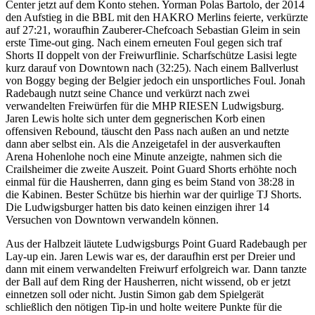
Center jetzt auf dem Konto stehen. Yorman Polas Bartolo, der 2014
den Aufstieg in die BBL mit den HAKRO Merlins feierte, verkürzte
auf 27:21, woraufhin Zauberer-Chefcoach Sebastian Gleim in sein
erste Time-out ging. Nach einem erneuten Foul gegen sich traf
Shorts II doppelt von der Freiwurflinie. Scharfschütze Lasisi legte
kurz darauf von Downtown nach (32:25). Nach einem Ballverlust
von Boggy beging der Belgier jedoch ein unsportliches Foul. Jonah
Radebaugh nutzt seine Chance und verkürzt nach zwei
verwandelten Freiwürfen für die MHP RIESEN Ludwigsburg.
Jaren Lewis holte sich unter dem gegnerischen Korb einen
offensiven Rebound, täuscht den Pass nach außen an und netzte
dann aber selbst ein. Als die Anzeigetafel in der ausverkauften
Arena Hohenlohe noch eine Minute anzeigte, nahmen sich die
Crailsheimer die zweite Auszeit. Point Guard Shorts erhöhte noch
einmal für die Hausherren, dann ging es beim Stand von 38:28 in
die Kabinen. Bester Schütze bis hierhin war der quirlige TJ Shorts.
Die Ludwigsburger hatten bis dato keinen einzigen ihrer 14
Versuchen von Downtown verwandeln können.
Aus der Halbzeit läutete Ludwigsburgs Point Guard Radebaugh per
Lay-up ein. Jaren Lewis war es, der daraufhin erst per Dreier und
dann mit einem verwandelten Freiwurf erfolgreich war. Dann tanzte
der Ball auf dem Ring der Hausherren, nicht wissend, ob er jetzt
einnetzen soll oder nicht. Justin Simon gab dem Spielgerät
schließlich den nötigen Tip-in und holte weitere Punkte für die