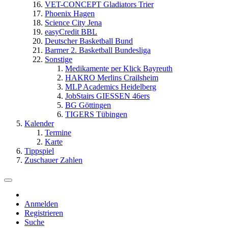
VET-CONCEPT Gladiators Trier
Phoenix Hagen
Science City Jena
easyCredit BBL
Deutscher Basketball Bund
Barmer 2. Basketball Bundesliga
Sonstige
Medikamente per Klick Bayreuth
HAKRO Merlins Crailsheim
MLP Academics Heidelberg
JobStairs GIESSEN 46ers
BG Göttingen
TIGERS Tübingen
Kalender
Termine
Karte
Tippspiel
Zuschauer Zahlen
Anmelden
Registrieren
Suche