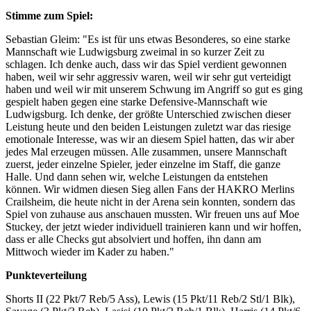
Stimme zum Spiel:
Sebastian Gleim: "Es ist für uns etwas Besonderes, so eine starke
Mannschaft wie Ludwigsburg zweimal in so kurzer Zeit zu
schlagen. Ich denke auch, dass wir das Spiel verdient gewonnen
haben, weil wir sehr aggressiv waren, weil wir sehr gut verteidigt
haben und weil wir mit unserem Schwung im Angriff so gut es ging
gespielt haben gegen eine starke Defensive-Mannschaft wie
Ludwigsburg. Ich denke, der größte Unterschied zwischen dieser
Leistung heute und den beiden Leistungen zuletzt war das riesige
emotionale Interesse, was wir an diesem Spiel hatten, das wir aber
jedes Mal erzeugen müssen. Alle zusammen, unsere Mannschaft
zuerst, jeder einzelne Spieler, jeder einzelne im Staff, die ganze
Halle. Und dann sehen wir, welche Leistungen da entstehen
können. Wir widmen diesen Sieg allen Fans der HAKRO Merlins
Crailsheim, die heute nicht in der Arena sein konnten, sondern das
Spiel von zuhause aus anschauen mussten. Wir freuen uns auf Moe
Stuckey, der jetzt wieder individuell trainieren kann und wir hoffen,
dass er alle Checks gut absolviert und hoffen, ihn dann am
Mittwoch wieder im Kader zu haben."
Punkteverteilung
Shorts II (22 Pkt/7 Reb/5 Ass), Lewis (15 Pkt/11 Reb/2 Stl/1 Blk),