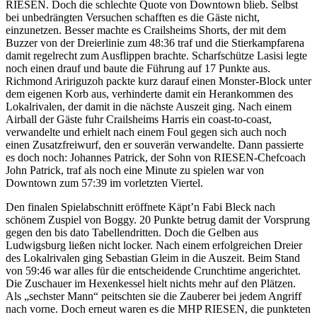
RIESEN. Doch die schlechte Quote von Downtown blieb. Selbst
bei unbedrängten Versuchen schafften es die Gäste nicht,
einzunetzen. Besser machte es Crailsheims Shorts, der mit dem
Buzzer von der Dreierlinie zum 48:36 traf und die Stierkampfarena
damit regelrecht zum Ausflippen brachte. Scharfschütze Lasisi legte
noch einen drauf und baute die Führung auf 17 Punkte aus.
Richmond Aririguzoh packte kurz darauf einen Monster-Block unter
dem eigenen Korb aus, verhinderte damit ein Herankommen des
Lokalrivalen, der damit in die nächste Auszeit ging. Nach einem
Airball der Gäste fuhr Crailsheims Harris ein coast-to-coast,
verwandelte und erhielt nach einem Foul gegen sich auch noch
einen Zusatzfreiwurf, den er souverän verwandelte. Dann passierte
es doch noch: Johannes Patrick, der Sohn von RIESEN-Chefcoach
John Patrick, traf als noch eine Minute zu spielen war von
Downtown zum 57:39 im vorletzten Viertel.
Den finalen Spielabschnitt eröffnete Käpt’n Fabi Bleck nach
schönem Zuspiel von Boggy. 20 Punkte betrug damit der Vorsprung
gegen den bis dato Tabellendritten. Doch die Gelben aus
Ludwigsburg ließen nicht locker. Nach einem erfolgreichen Dreier
des Lokalrivalen ging Sebastian Gleim in die Auszeit. Beim Stand
von 59:46 war alles für die entscheidende Crunchtime angerichtet.
Die Zuschauer im Hexenkessel hielt nichts mehr auf den Plätzen.
Als „sechster Mann“ peitschten sie die Zauberer bei jedem Angriff
nach vorne. Doch erneut waren es die MHP RIESEN, die punkteten