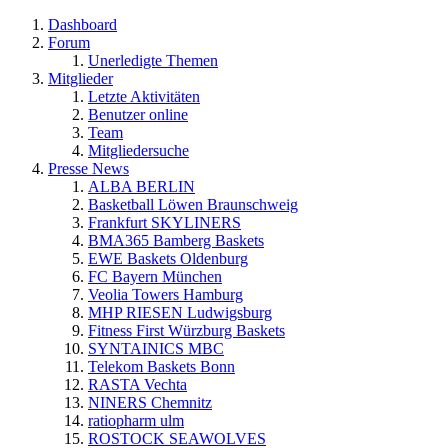
Dashboard
Forum
Unerledigte Themen
Mitglieder
Letzte Aktivitäten
Benutzer online
Team
Mitgliedersuche
Presse News
ALBA BERLIN
Basketball Löwen Braunschweig
Frankfurt SKYLINERS
BMA365 Bamberg Baskets
EWE Baskets Oldenburg
FC Bayern München
Veolia Towers Hamburg
MHP RIESEN Ludwigsburg
Fitness First Würzburg Baskets
SYNTAINICS MBC
Telekom Baskets Bonn
RASTA Vechta
NINERS Chemnitz
ratiopharm ulm
ROSTOCK SEAWOLVES