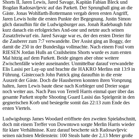
Shorts II, Jaren Lewis, Jared Savage, Kapitän Fabian Bleck und
Bogdan Radosavljevic auf das Parkett. Der Sprungball ging an die
Gäste. Jonas Wohlfarth-Bottermann vergab deren ersten Angriff,
Jaren Lewis holte die ersten Punkte der Begegnung. Justin Simon
glich daraufhin für die Ludwigsburger aus. Jonah Radebaugh fuhr
kurz danach ein erfolgreiches And-one und netzte auch seinen
Zusatzfreiwurf ein. Jared Savage war es, der den ersten Dreier für
die Zauberer zum 7:7 verwandelte. Der Assist ging an Boggy, der
damit die 250 in der Bundesliga vollmachte. Nach einem Foul vom
RIESEN Jordan Hulls an Crailsheims Shorts wurde es zum ersten
Mal hitzig auf dem Parkett. Beide gingen aber ohne weitere
Zwischenfälle wieder auseinander. Unmittelbar darauf verwandelte
Elis Lasisi per Lay-up und brachte die HAKRO Merlins mit 13:9 in
Führung. Gästecoach John Patrick ging daraufhin in die erste
Auszeit der Gäste. Doch die Hausherren konnten ihren Vorsprung
halten, Jaren Lewis baute diese nach Korbleger und Dreier sogar
noch weiter aus. Nach Pass von Terrell Harris einmal quer über das
gesamte Parkett stopfte Shooting Guard Lasisi das Spielgerät in den
gegnerischen Korb und besiegelte somit das 22:13 zum Ende des
ersten Viertels.
Ludwigsburgs James Woodard eröffnete den zweiten Spielabschnitt,
doch mit einem Treffer von Downtown sorgte Merlin Harris wieder
für klare Verhältnisse. Kurz darauf bescherte sich Radosavljevic
seinen nächsten Meilenstein: 100 Steals hatte der 2,13 Meter große