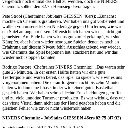
vergeblich noch einmal das Blatt zu wenden, doch die NINERS
Chemnitz sollten den 82:75-Heimsieg davontragen.
Pete Strobl (Cheftrainer JobStairs GIESSEN 46ers): „Zunächst
möchte ich Chemnitz gratulieren. Wir haben uns gut vorbereitet und
wollten von unserer letzten Niederlage gegen Ulm lernen, wie wir
ein Spiel anfangen müssen. Offensichtlich haben wir das nicht gut
gemeistert. Am Ende haben wir uns gut zurückgekämpft, wir sind
Kämpfer, aber haben wieder neue gute Spieler, denen es noch an
Erfahrung auf diesem Niveau fehlt. Ausschlaggebend war wieder,
wie Chemnitz das Spiel begonnen hat, attackiert hat und wir das
wieder nicht stoppen konnten."
Rodrigo Pastore (Cheftrainer NINERS Chemnitz): „Das waren sehr
gute 25 Minuten. In der ersten Hälfte hatten wir eine gute
Trefferquote und waren bereit, das Spiel zu spielen, wie wir es uns
vorgenommen haben. Die darauffolgenden acht bis zehn Minuten
hatten wir dann eine Phase, in der wir keinen guten Basketball
gespielt haben. Wir haben sehr schlechte Entscheidungen getroffen
und zu viele unnötige Turnover produziert. Es war wichtig, dass wir
das vierte Viertel dann nicht aus der Hand gegeben haben und die
gleichen Fehler wie zuvor nicht wiederholt haben."
NINERS Chemnitz - JobStairs GIESSEN 46ers 82:75 (47:32)
Viertelergebnisse: 24:17, 23:15, 16:25, 19:18