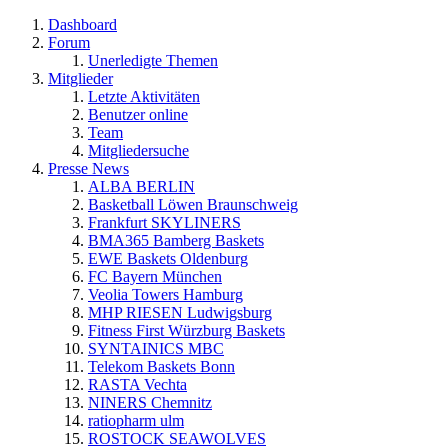
Dashboard
Forum
Unerledigte Themen
Mitglieder
Letzte Aktivitäten
Benutzer online
Team
Mitgliedersuche
Presse News
ALBA BERLIN
Basketball Löwen Braunschweig
Frankfurt SKYLINERS
BMA365 Bamberg Baskets
EWE Baskets Oldenburg
FC Bayern München
Veolia Towers Hamburg
MHP RIESEN Ludwigsburg
Fitness First Würzburg Baskets
SYNTAINICS MBC
Telekom Baskets Bonn
RASTA Vechta
NINERS Chemnitz
ratiopharm ulm
ROSTOCK SEAWOLVES