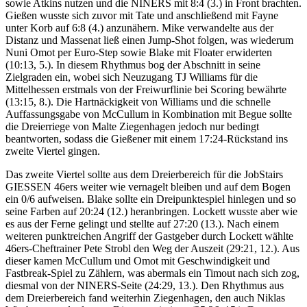
sowie Atkins nutzen und die NINERS mit 8:4 (3.) in Front brachten.
Gießen wusste sich zuvor mit Tate und anschließend mit Fayne
unter Korb auf 6:8 (4.) anzunähern. Mike verwandelte aus der
Distanz und Massenat ließ einen Jump-Shot folgen, was wiederum
Nuni Omot per Euro-Step sowie Blake mit Floater erwiderten
(10:13, 5.). In diesem Rhythmus bog der Abschnitt in seine
Zielgraden ein, wobei sich Neuzugang TJ Williams für die
Mittelhessen erstmals von der Freiwurflinie bei Scoring bewährte
(13:15, 8.). Die Hartnäckigkeit von Williams und die schnelle
Auffassungsgabe von McCullum in Kombination mit Begue sollte
die Dreierriege von Malte Ziegenhagen jedoch nur bedingt
beantworten, sodass die Gießener mit einem 17:24-Rückstand ins
zweite Viertel gingen.
Das zweite Viertel sollte aus dem Dreierbereich für die JobStairs
GIESSEN 46ers weiter wie vernagelt bleiben und auf dem Bogen
ein 0/6 aufweisen. Blake sollte ein Dreipunktespiel hinlegen und so
seine Farben auf 20:24 (12.) heranbringen. Lockett wusste aber wie
es aus der Ferne gelingt und stellte auf 27:20 (13.). Nach einem
weiteren punktreichen Angriff der Gastgeber durch Lockett wählte
46ers-Cheftrainer Pete Strobl den Weg der Auszeit (29:21, 12.). Aus
dieser kamen McCullum und Omot mit Geschwindigkeit und
Fastbreak-Spiel zu Zählern, was abermals ein Timout nach sich zog,
diesmal von der NINERS-Seite (24:29, 13.). Den Rhythmus aus
dem Dreierbereich fand weiterhin Ziegenhagen, den auch Niklas