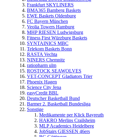
Frankfurt SKYLINERS
BMA365 Bamberg Baskets
EWE Baskets Oldenburg
FC Bayern München
Veolia Towers Hamburg
MHP RIESEN Ludwigsburg
Fitness First Würzburg Baskets
SYNTAINICS MBC
Telekom Baskets Bonn
RASTA Vechta
NINERS Chemnitz
ratiopharm ulm
ROSTOCK SEAWOLVES
VET-CONCEPT Gladiators Trier
Phoenix Hagen
Science City Jena
easyCredit BBL
Deutscher Basketball Bund
Barmer 2. Basketball Bundesliga
Sonstige
Medikamente per Klick Bayreuth
HAKRO Merlins Crailsheim
MLP Academics Heidelberg
JobStairs GIESSEN 46ers
BG Göttingen