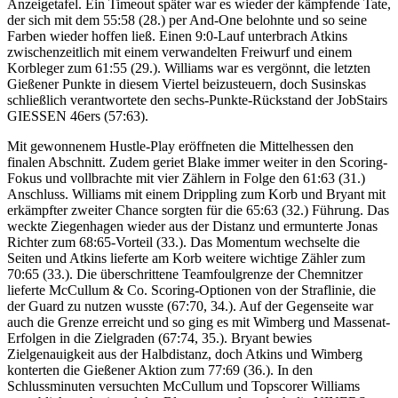
Anzeigetafel. Ein Timeout später war es wieder der kämpfende Tate,
der sich mit dem 55:58 (28.) per And-One belohnte und so seine
Farben wieder hoffen ließ. Einen 9:0-Lauf unterbrach Atkins
zwischenzeitlich mit einem verwandelten Freiwurf und einem
Korbleger zum 61:55 (29.). Williams war es vergönnt, die letzten
Gießener Punkte in diesem Viertel beizusteuern, doch Susinskas
schließlich verantwortete den sechs-Punkte-Rückstand der JobStairs
GIESSEN 46ers (57:63).
Mit gewonnenem Hustle-Play eröffneten die Mittelhessen den
finalen Abschnitt. Zudem geriet Blake immer weiter in den Scoring-
Fokus und vollbrachte mit vier Zählern in Folge den 61:63 (31.)
Anschluss. Williams mit einem Drippling zum Korb und Bryant mit
erkämpfter zweiter Chance sorgten für die 65:63 (32.) Führung. Das
weckte Ziegenhagen wieder aus der Distanz und ermunterte Jonas
Richter zum 68:65-Vorteil (33.). Das Momentum wechselte die
Seiten und Atkins lieferte am Korb weitere wichtige Zähler zum
70:65 (33.). Die überschrittene Teamfoulgrenze der Chemnitzer
lieferte McCullum & Co. Scoring-Optionen von der Straflinie, die
der Guard zu nutzen wusste (67:70, 34.). Auf der Gegenseite war
auch die Grenze erreicht und so ging es mit Wimberg und Massenat-
Erfolgen in die Zielgraden (67:74, 35.). Bryant bewies
Zielgenauigkeit aus der Halbdistanz, doch Atkins und Wimberg
konterten die Gießener Aktion zum 77:69 (36.). In den
Schlussminuten versuchten McCullum und Topscorer Williams