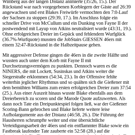
Wimberg aus der langen Distanz animierte (35:26, 15.). Der
Rückstand war nach vorgegebenen Korblegern der Gäste auf 26:39
angewachsen und erst Blakes Freiwürfe vermochten den 7:0-Lauf
der Sachsen zu stoppen (29:39, 17.). Im Anschluss folgte ein
schneller Drive von McCullum und ein Dunking von Fayne II der
postwendend mit Layup von Atkins neutralisiert wurde (43:31, 19.).
Ohne erfolgreichen Dreier im Gepäck und fehlendem Wurfglück
(36.7%-Wurfquote) mussten die JobStairs GIESSEN 46ers mit
einem 32:47-Rückstand in die Halbzeitpause gehen.
Mit aggressiver Defense gingen die 46ers in die zweite Hälfte und
wussten auch unter dem Korb mit Fayne II mit
Durchsetzungsvermögen zu punkten. Dennoch waren es die
NINERS, die mit Lockett, Susinskas und Atkins weiter die
Siegerstraße erklommen (54:34, 23.). In der Offensive fehlte
weiterhin jeglicher Rhythmus und so quälten sich die Gießener mit
dem bemühten Williams zum ersten erfolgreichen Dreier zum 37:54
(25.). Aus einer Auszeit hinaus wusste Blake ebenfalls aus dem
Dreierbereich zu scoren und die Marode Quote aufzuwerten. Als
dann noch Tate ein Dreipunktespiel folgen ließ, war der Gießener
Scoring-Bann gebrochen und Blake lieferte weitere leise
Aufholargumente aus der Distanz (46:58, 26.). Die Führung der
Hausherren schrumpfte weiter und eine übersichtliche
Verteidigungsarbeit der 46ers und ein entflammter Blake sowie ein
Fastbreak laufender Tate zauberte ein 52:58 (28.) auf die