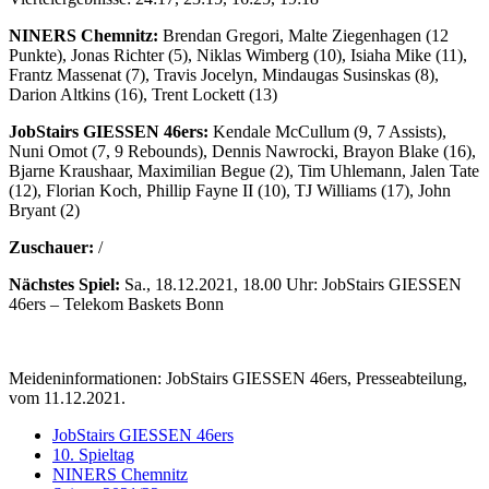
NINERS Chemnitz:
Brendan Gregori, Malte Ziegenhagen (12
Punkte), Jonas Richter (5), Niklas Wimberg (10), Isiaha Mike (11),
Frantz Massenat (7), Travis Jocelyn, Mindaugas Susinskas (8),
Darion Altkins (16), Trent Lockett (13)
JobStairs GIESSEN 46ers:
Kendale McCullum (9, 7 Assists),
Nuni Omot (7, 9 Rebounds), Dennis Nawrocki, Brayon Blake (16),
Bjarne Kraushaar, Maximilian Begue (2), Tim Uhlemann, Jalen Tate
(12), Florian Koch, Phillip Fayne II (10), TJ Williams (17), John
Bryant (2)
Zuschauer:
/
Nächstes Spiel:
Sa., 18.12.2021, 18.00 Uhr: JobStairs GIESSEN
46ers – Telekom Baskets Bonn
Meideninformationen: JobStairs GIESSEN 46ers, Presseabteilung,
vom 11.12.2021.
JobStairs GIESSEN 46ers
10. Spieltag
NINERS Chemnitz