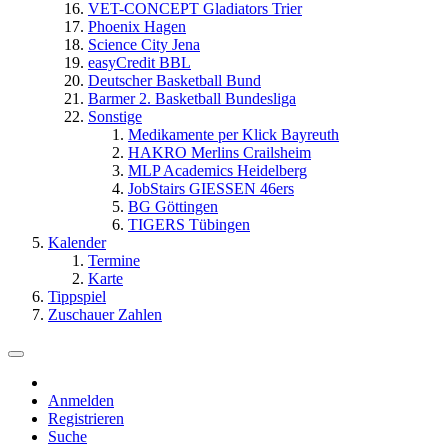
VET-CONCEPT Gladiators Trier
Phoenix Hagen
Science City Jena
easyCredit BBL
Deutscher Basketball Bund
Barmer 2. Basketball Bundesliga
Sonstige
Medikamente per Klick Bayreuth
HAKRO Merlins Crailsheim
MLP Academics Heidelberg
JobStairs GIESSEN 46ers
BG Göttingen
TIGERS Tübingen
Kalender
Termine
Karte
Tippspiel
Zuschauer Zahlen
Anmelden
Registrieren
Suche