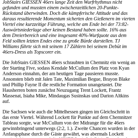
JobStairs GIESSEN 46ers lange Zeit den Wurfrhythmus nicht
gefunden und mussten einem zwischenzeitlichen 20-Punkte-
Rückstand überwinden. Doch die kämpferische Attitude und das
daraus resultierende Momentum sicherten den Gießenern im vierten
Viertel eine kurzzeitige Führung, welche am Ende bei der 73:82-
Auswärtsniederlage aber keinen Bestand haben sollte. 16% aus
dem Dreierbereich und eine insgesamt 40%-Wurfquote aus dem
Feld sollten letzten Endes eine zu große Bürde darstellen. TJ
Williams führte sich mit seinem 17 Zählern bei seinem Debüt im
46ers-Dress als Topscorer ein.
Die JobStairs GIESSEN 46ers schraubten in Chemnitz ein wenig an
der Starting Five, sodass Kendale McCullum den Platz von Kyan
Anderson einnahm, der am heutigen Tage pausieren musste.
Ansonsten blieb mit Jalen Tate, Maximilian Begue, Brayon Blake
und Phillip Fayne II die restliche Formation unangetastet. Die
Hausherren boten zunächst Neuzugang Trent Lockett, Frantz
Massenat, Isiaha Mike, Mindaugas Susinskas und Darion Altkins
auf.
Die Sachsen wie auch die Mittelhessen gingen im Gleichschritt in
das erste Viertel. Während Lockett für Punkte auf dem Chemnitzer
Tableau sorgte, war McCullum von der Midrange für die 46ers
gewinnbringend unterwegs (2:2, 1.). Zweite Chancen wurden in der
Anfangsphase durch die Gäste gewährt, was abermals Lockett