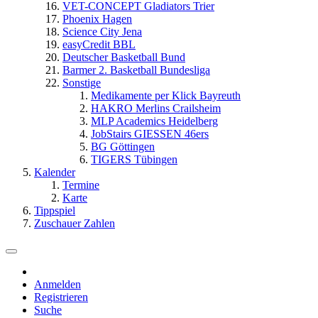
VET-CONCEPT Gladiators Trier
Phoenix Hagen
Science City Jena
easyCredit BBL
Deutscher Basketball Bund
Barmer 2. Basketball Bundesliga
Sonstige
Medikamente per Klick Bayreuth
HAKRO Merlins Crailsheim
MLP Academics Heidelberg
JobStairs GIESSEN 46ers
BG Göttingen
TIGERS Tübingen
Kalender
Termine
Karte
Tippspiel
Zuschauer Zahlen
Anmelden
Registrieren
Suche