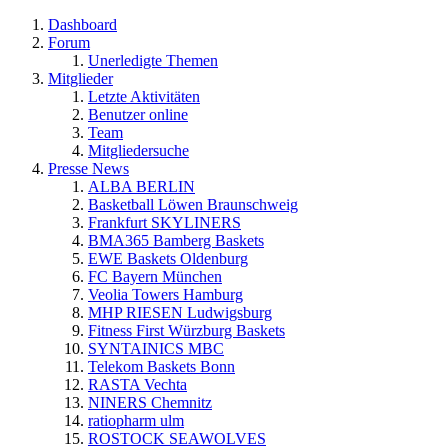
Dashboard
Forum
Unerledigte Themen
Mitglieder
Letzte Aktivitäten
Benutzer online
Team
Mitgliedersuche
Presse News
ALBA BERLIN
Basketball Löwen Braunschweig
Frankfurt SKYLINERS
BMA365 Bamberg Baskets
EWE Baskets Oldenburg
FC Bayern München
Veolia Towers Hamburg
MHP RIESEN Ludwigsburg
Fitness First Würzburg Baskets
SYNTAINICS MBC
Telekom Baskets Bonn
RASTA Vechta
NINERS Chemnitz
ratiopharm ulm
ROSTOCK SEAWOLVES