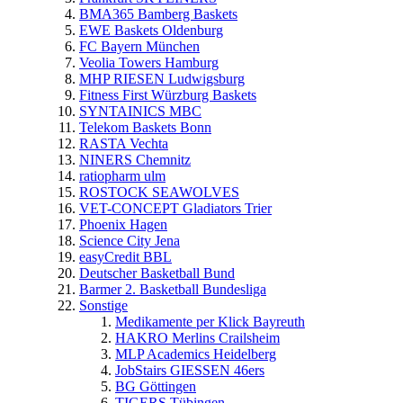
BMA365 Bamberg Baskets
EWE Baskets Oldenburg
FC Bayern München
Veolia Towers Hamburg
MHP RIESEN Ludwigsburg
Fitness First Würzburg Baskets
SYNTAINICS MBC
Telekom Baskets Bonn
RASTA Vechta
NINERS Chemnitz
ratiopharm ulm
ROSTOCK SEAWOLVES
VET-CONCEPT Gladiators Trier
Phoenix Hagen
Science City Jena
easyCredit BBL
Deutscher Basketball Bund
Barmer 2. Basketball Bundesliga
Sonstige
Medikamente per Klick Bayreuth
HAKRO Merlins Crailsheim
MLP Academics Heidelberg
JobStairs GIESSEN 46ers
BG Göttingen
TIGERS Tübingen