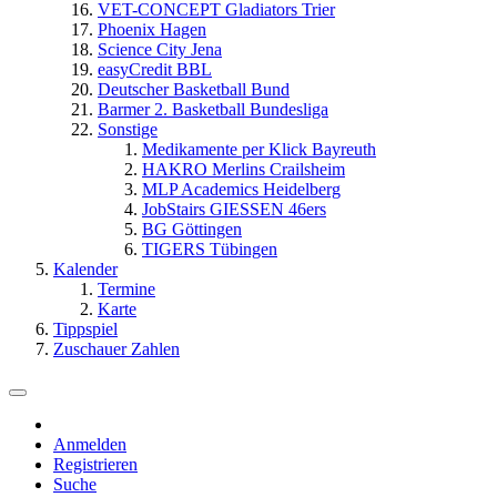
VET-CONCEPT Gladiators Trier
Phoenix Hagen
Science City Jena
easyCredit BBL
Deutscher Basketball Bund
Barmer 2. Basketball Bundesliga
Sonstige
Medikamente per Klick Bayreuth
HAKRO Merlins Crailsheim
MLP Academics Heidelberg
JobStairs GIESSEN 46ers
BG Göttingen
TIGERS Tübingen
Kalender
Termine
Karte
Tippspiel
Zuschauer Zahlen
Anmelden
Registrieren
Suche