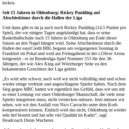
locken.
Seit 15 Jahren in Oldenburg: Rickey Paulding auf
Abschiedstour durch die Hallen der Liga
Und dann gibt es da ja auch noch Rickey Paulding (14,5 Punkte pro
Spiel), der vor einigen Tagen angekündigt hat, dass er seine
Basketballschuhe nach 15 Jahren in Oldenburg am Ende dieser
Saison an den Nagel hängen wird. Seine Abschiedstour durch die
Hallen der easyCredit BBL begann am vergangenen Sonntag in
Frankfurt im Pokal und wird am Freitagabend in der s.Oliver Arena
fortgesetzt - es ist Bundesliga-Spiel Nummer 553 für den 38-
Jährigen, der wie Alex King auf Würzburger Seite zu den
bekanntesten Gesichtern der Liga gehört.
„Es wird sehr schwer, auch weil wir nicht vollzählig sind und schon
wieder einige verletzte und angeschlagene Spieler haben. Nach dem
Sieg gegen MBC hatten wir eigentlich das Gefühl, dass wir uns mit
so einer Leistung vor einer Oldenburger Mannschaft, die viele neue
Spieler integrieren muss, nicht verstecken müssen. Jetzt müssen wir
sehen, wie wir den Ausfall von Nico Carvacho unter dem Korb
kompensieren können. Einfach wird das nicht, Oldenburg ist wieder
sehr tief besetzt und hat sehr viel Qualität im Kader", sagt
Headcoach Denis Wucherer.