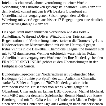
Infektionsschutzmaßnahmenverordnung mit einer Woche
Verspätung den Diskotheken gleichgestellt wurden. Zum Tanz auf
dem Parkett kommt mit den EWE Baskets Oldenburg ein
Viertelfinalist der vergangenen Saison, gegen den s.Oliver
Würzburg mit vier Siegen aus bisher 17 Begegnungen eine deutlich
verbesserungsfähige Bilanz hat.
Das Spiel steht unter ähnlichen Vorzeichen wie das Pokal-
Achtelfinale: Während s.Oliver Würzburg vier Tage Zeit zur
Regeneration und Vorbereitung hatte, starteten die Donnervögel aus
Niedersachsen am Mittwochabend mit einem Heimspiel gegen
Rytas Vilnius in die Basketball Champions League und konnten sich
mit 76:72 durchsetzen. Weniger erfolgreich waren sie im Pokal-
Achtelfinale am vergangenen Wochenende: Ihre Niederlage bei den
FRAPORT SKYLINERS gehört zu den Überraschungen in der
Frühphase der Saison.
Bundesliga-Topscorer der Niedersachsen ist Spielmacher Max
Heidegger (25 Punkte pro Spiel), der zum Auftakt in Chemnitz
starke 34 Zähler auflegte, die 78:79-Niederlage aber nicht
verhindern konnte. Er ist einer von sechs Neuzugängen in
Oldenburg: Unter anderem kamen BBL-Topscorer Michal Michalak
vom MBC und der deutsche Spielmacher Bennet Hundt von Brose
Bamberg, und mit Tai Odiase konnte Headcoach Mladen Drijencic
einen der besten Center der Liga aus Göttingen nach Niedersachsen