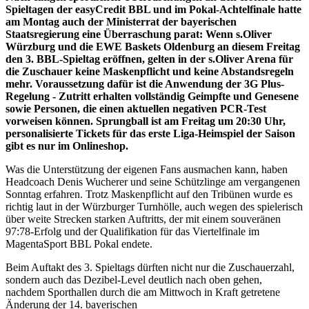
Spieltagen der easyCredit BBL und im Pokal-Achtelfinale hatte
am Montag auch der Ministerrat der bayerischen
Staatsregierung eine Überraschung parat: Wenn s.Oliver
Würzburg und die EWE Baskets Oldenburg an diesem Freitag
den 3. BBL-Spieltag eröffnen, gelten in der s.Oliver Arena für
die Zuschauer keine Maskenpflicht und keine Abstandsregeln
mehr. Voraussetzung dafür ist die Anwendung der 3G Plus-
Regelung - Zutritt erhalten vollständig Geimpfte und Genesene
sowie Personen, die einen aktuellen negativen PCR-Test
vorweisen können. Sprungball ist am Freitag um 20:30 Uhr,
personalisierte Tickets für das erste Liga-Heimspiel der Saison
gibt es nur im Onlineshop.
Was die Unterstützung der eigenen Fans ausmachen kann, haben
Headcoach Denis Wucherer und seine Schützlinge am vergangenen
Sonntag erfahren. Trotz Maskenpflicht auf den Tribünen wurde es
richtig laut in der Würzburger Turnhölle, auch wegen des spielerisch
über weite Strecken starken Auftritts, der mit einem souveränen
97:78-Erfolg und der Qualifikation für das Viertelfinale im
MagentaSport BBL Pokal endete.
Beim Auftakt des 3. Spieltags dürften nicht nur die Zuschauerzahl,
sondern auch das Dezibel-Level deutlich nach oben gehen,
nachdem Sporthallen durch die am Mittwoch in Kraft getretene
Änderung der 14. bayerischen