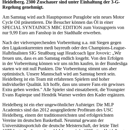
Heidelberg. 2300 Zuschauer sind unter Einhaltung der 3-G-
Regelung genehmigt.
Am Samstag wird auch Hauptsponsor Puraglobe sein neues Motor
Cycle Oil präsentieren. Die Besucher können das Öl in einer
SPECIAL SYNTAINICS MBC EDITION zum Vorzugspreis von
nur 9,99 Euro am Fanshop in der Stadthalle erwerben.
Nach der vielversprechenden Vorbereitung u.a. mit Siegen gegen
den Ligakonkurrenten medi bayreuth oder den Champions-League-
Halbfinalisten SIG Straßburg sagt Headcoach Igor Jovovic: „Wir
freuen uns, dass es am Samstag endlich losgeht. Von den Erfolgen
in der Vorbereitung können wir uns nichts kaufen, in der Bundesliga
starten wir mit null Punkten. Die Vorbereitung stimmt uns aber
optimistisch. Unsere Mannschaft wird am Samstag bereit sein.
Heidelberg ist ein Team mit erfahrenen Spielern und hoher
individueller Qualität. Ich hoffe, dass uns unsere Fans ein gewisses
Extra geben werden." Alle Spieler sind einsatzbereit, die Youngster
Evans Rapieque und Hendrik Warner werden den Kader ergänzen.
Heidelberg ist ein eher ungewöhnlicher Aufsteiger. Die MLP
Academics sind das 2012 ausgegliederte Profiteam des USC
Heidelberg, einem der traditionsreichsten und erfolgreichsten
Vereine im deutschen Basketball. Neunmal gewann der
Universitätssportclub die deutsche Meisterschaft, der letzte Titel