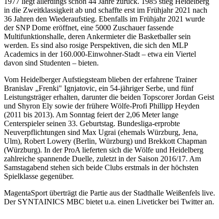
1977 liegt allerdings schon 44 Jahre zurück. 1985 stieg Heidelberg
in die Zweitklassigkeit ab und schaffte erst im Frühjahr 2021 nach
36 Jahren den Wiederaufstieg. Ebenfalls im Frühjahr 2021 wurde
der SNP Dome eröffnet, eine 5000 Zuschauer fassende
Multifunktionshalle, deren Ankermieter die Basketballer sein
werden. Es sind also rosige Perspektiven, die sich den MLP
Academics in der 160.000-Einwohner-Stadt – etwa ein Viertel
davon sind Studenten – bieten.
Vom Heidelberger Aufstiegsteam blieben der erfahrene Trainer
Branislav „Frenki" Ignjatovic, ein 54-jähriger Serbe, und fünf
Leistungsträger erhalten, darunter die beiden Topscorer Jordan Geist
und Shyron Ely sowie der frühere Wölfe-Profi Phillipp Heyden
(2011 bis 2013). Am Sonntag feiert der 2,06 Meter lange
Centerspieler seinen 33. Geburtstag. Bundesliga-erprobte
Neuverpflichtungen sind Max Ugrai (ehemals Würzburg, Jena,
Ulm), Robert Lowery (Berlin, Würzburg) und Brekkott Chapman
(Würzburg). In der ProA lieferten sich die Wölfe und Heidelberg
zahlreiche spannende Duelle, zuletzt in der Saison 2016/17. Am
Samstagabend stehen sich beide Clubs erstmals in der höchsten
Spielklasse gegenüber.
MagentaSport überträgt die Partie aus der Stadthalle Weißenfels live.
Der SYNTAINICS MBC bietet u.a. einen Liveticker bei Twitter an.