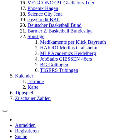
VET-CONCEPT Gladiators Trier
Phoenix Hagen
Science City Jena
easyCredit BBL
Deutscher Basketball Bund
Barmer 2. Basketball Bundesliga
Sonstige
Medikamente per Klick Bayreuth
HAKRO Merlins Crailsheim
MLP Academics Heidelberg
JobStairs GIESSEN 46ers
BG Göttingen
TIGERS Tübingen
Kalender
Termine
Karte
Tippspiel
Zuschauer Zahlen
Anmelden
Registrieren
Suche