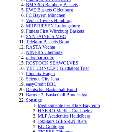
BMA365 Bamberg Baskets
EWE Baskets Oldenburg
FC Bayern München
Veolia Towers Hamburg
MHP RIESEN Ludwigsburg
Fitness First Würzburg Baskets
SYNTAINICS MBC
Telekom Baskets Bonn
RASTA Vechta
NINERS Chemnitz
ratiopharm ulm
ROSTOCK SEAWOLVES
VET-CONCEPT Gladiators Trier
Phoenix Hagen
Science City Jena
easyCredit BBL
Deutscher Basketball Bund
Barmer 2. Basketball Bundesliga
Sonstige
Medikamente per Klick Bayreuth
HAKRO Merlins Crailsheim
MLP Academics Heidelberg
JobStairs GIESSEN 46ers
BG Göttingen
TIGERS Tübingen