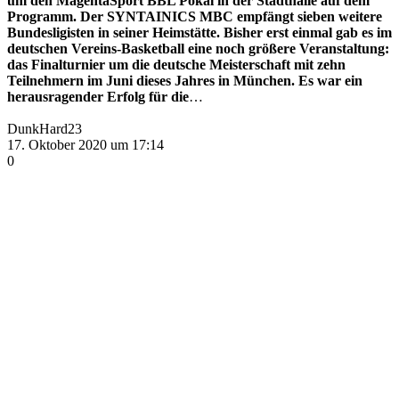
um den MagentaSport BBL Pokal in der Stadthalle auf dem
Programm. Der SYNTAINICS MBC empfängt sieben weitere
Bundesligisten in seiner Heimstätte. Bisher erst einmal gab es im
deutschen Vereins-Basketball eine noch größere Veranstaltung:
das Finalturnier um die deutsche Meisterschaft mit zehn
Teilnehmern im Juni dieses Jahres in München. Es war ein
herausragender Erfolg für die
…
DunkHard23
17. Oktober 2020 um 17:14
0