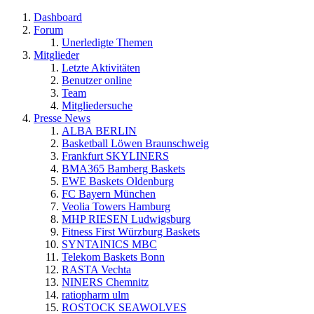
Dashboard
Forum
Unerledigte Themen
Mitglieder
Letzte Aktivitäten
Benutzer online
Team
Mitgliedersuche
Presse News
ALBA BERLIN
Basketball Löwen Braunschweig
Frankfurt SKYLINERS
BMA365 Bamberg Baskets
EWE Baskets Oldenburg
FC Bayern München
Veolia Towers Hamburg
MHP RIESEN Ludwigsburg
Fitness First Würzburg Baskets
SYNTAINICS MBC
Telekom Baskets Bonn
RASTA Vechta
NINERS Chemnitz
ratiopharm ulm
ROSTOCK SEAWOLVES