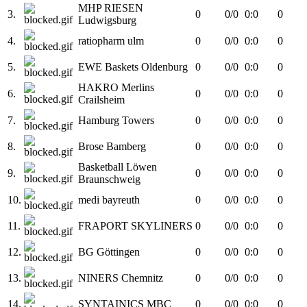
MHP RIESEN
3.
0
0/0
0:0
0
Ludwigsburg
4.
ratiopharm ulm
0
0/0
0:0
0
5.
EWE Baskets Oldenburg
0
0/0
0:0
0
HAKRO Merlins
6.
0
0/0
0:0
0
Crailsheim
7.
Hamburg Towers
0
0/0
0:0
0
8.
Brose Bamberg
0
0/0
0:0
0
Basketball Löwen
9.
0
0/0
0:0
0
Braunschweig
10.
medi bayreuth
0
0/0
0:0
0
11.
FRAPORT SKYLINERS
0
0/0
0:0
0
12.
BG Göttingen
0
0/0
0:0
0
13.
NINERS Chemnitz
0
0/0
0:0
0
14.
SYNTAINICS MBC
0
0/0
0:0
0