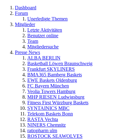
Dashboard
Forum
Unerledigte Themen
Mitglieder
Letzte Aktivitäten
Benutzer online
Team
Mitgliedersuche
Presse News
ALBA BERLIN
Basketball Löwen Braunschweig
Frankfurt SKYLINERS
BMA365 Bamberg Baskets
EWE Baskets Oldenburg
FC Bayern München
Veolia Towers Hamburg
MHP RIESEN Ludwigsburg
Fitness First Würzburg Baskets
SYNTAINICS MBC
Telekom Baskets Bonn
RASTA Vechta
NINERS Chemnitz
ratiopharm ulm
ROSTOCK SEAWOLVES