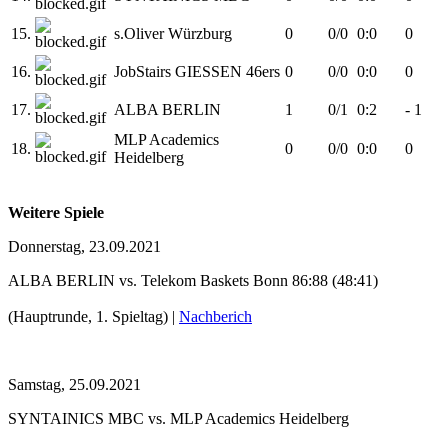
15.
s.Oliver Würzburg
0
0/0
0:0
0
16.
JobStairs GIESSEN 46ers
0
0/0
0:0
0
17.
ALBA BERLIN
1
0/1
0:2
- 1
MLP Academics
18.
0
0/0
0:0
0
Heidelberg
Weitere Spiele
Donnerstag, 23.09.2021
ALBA BERLIN vs. Telekom Baskets Bonn 86:88 (48:41)
(Hauptrunde, 1. Spieltag) |
Nachberich
Samstag, 25.09.2021
SYNTAINICS MBC vs. MLP Academics Heidelberg