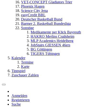
VET-CONCEPT Gladiators Trier
Phoenix Hagen
Science City Jena
easyCredit BBL
Deutscher Basketball Bund
Barmer 2. Basketball Bundesliga
Sonstige
Medikamente per Klick Bayreuth
HAKRO Merlins Crailsheim
MLP Academics Heidelberg
JobStairs GIESSEN 46ers
BG Göttingen
TIGERS Tübingen
Kalender
Termine
Karte
Tippspiel
Zuschauer Zahlen
Anmelden
Registrieren
Suche