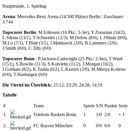
Hauptrunde, 1. Spieltag
Arena
: Mercedes-Benz Arena (14.500 Plätze) Berlin | Zuschauer:
3.744
Topscorer Berlin
: M.Eriksson (16 Pkt./ 3-3er), Y.Zoosman (14/2),
L.Sikma (13/1), T.Schneider (12/3), M.Delow (8/0), L.Olinde (8/0),
M.Lo (7/1), T.Blatt (3/1), J.Mattisseck (3/0), B.Lammers (2/0),
J.Smith (0/0), C.Tilly (0/0)
Topscorer Bonn
: P.Jackson-Cartwright (25 Pkt./ 2-3er), T.Ward
(15/1), S.Bowlin (11/3), S.Kulvietis (11/2), J.Morgan (10/2),
J.Gorham (8/2), K.Tadda (6/2), L.Kratzer (2/0), M.Mboya Kotieno
(0/0), T.Hasbargen (0/0)
Die Viertel im Überblick:
25:12, 23:29, 24:28, 14:19
Tabelle
#
Team
Spiele
S/N
Punkte
Serie
1.
Telekom Baskets Bonn
1
1/0
2:0
+ 1
2.
FC Bayern München
0
0/0
0:0
0