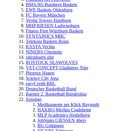
BMA365 Bamberg Baskets
EWE Baskets Oldenburg
FC Bayern München
Veolia Towers Hamburg
MHP RIESEN Ludwigsburg
Fitness First Würzburg Baskets
SYNTAINICS MBC
Telekom Baskets Bonn
RASTA Vechta
NINERS Chemnitz
ratiopharm ulm
ROSTOCK SEAWOLVES
VET-CONCEPT Gladiators Trier
Phoenix Hagen
Science City Jena
easyCredit BBL
Deutscher Basketball Bund
Barmer 2. Basketball Bundesliga
Sonstige
Medikamente per Klick Bayreuth
HAKRO Merlins Crailsheim
MLP Academics Heidelberg
JobStairs GIESSEN 46ers
BG Göttingen
TIGERS Tübingen