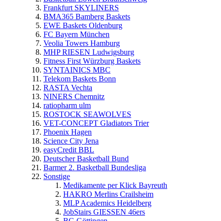
Frankfurt SKYLINERS
BMA365 Bamberg Baskets
EWE Baskets Oldenburg
FC Bayern München
Veolia Towers Hamburg
MHP RIESEN Ludwigsburg
Fitness First Würzburg Baskets
SYNTAINICS MBC
Telekom Baskets Bonn
RASTA Vechta
NINERS Chemnitz
ratiopharm ulm
ROSTOCK SEAWOLVES
VET-CONCEPT Gladiators Trier
Phoenix Hagen
Science City Jena
easyCredit BBL
Deutscher Basketball Bund
Barmer 2. Basketball Bundesliga
Sonstige
Medikamente per Klick Bayreuth
HAKRO Merlins Crailsheim
MLP Academics Heidelberg
JobStairs GIESSEN 46ers
BG Göttingen