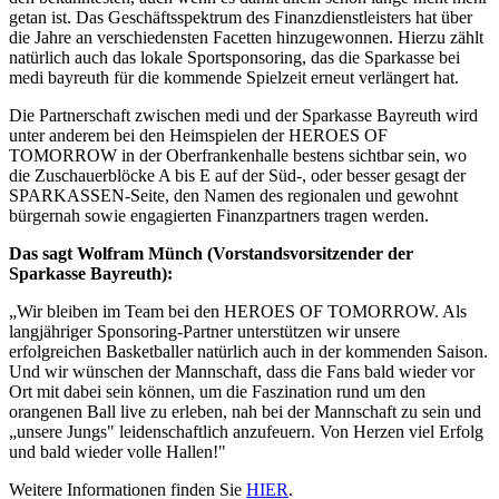
getan ist. Das Geschäftsspektrum des Finanzdienstleisters hat über
die Jahre an verschiedensten Facetten hinzugewonnen. Hierzu zählt
natürlich auch das lokale Sportsponsoring, das die Sparkasse bei
medi bayreuth für die kommende Spielzeit erneut verlängert hat.
Die Partnerschaft zwischen medi und der Sparkasse Bayreuth wird
unter anderem bei den Heimspielen der HEROES OF
TOMORROW in der Oberfrankenhalle bestens sichtbar sein, wo
die Zuschauerblöcke A bis E auf der Süd-, oder besser gesagt der
SPARKASSEN-Seite, den Namen des regionalen und gewohnt
bürgernah sowie engagierten Finanzpartners tragen werden.
Das sagt Wolfram Münch (Vorstandsvorsitzender der
Sparkasse Bayreuth):
„Wir bleiben im Team bei den HEROES OF TOMORROW. Als
langjähriger Sponsoring-Partner unterstützen wir unsere
erfolgreichen Basketballer natürlich auch in der kommenden Saison.
Und wir wünschen der Mannschaft, dass die Fans bald wieder vor
Ort mit dabei sein können, um die Faszination rund um den
orangenen Ball live zu erleben, nah bei der Mannschaft zu sein und
„unsere Jungs" leidenschaftlich anzufeuern. Von Herzen viel Erfolg
und bald wieder volle Hallen!"
Weitere Informationen finden Sie
HIER
.