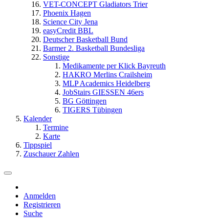
VET-CONCEPT Gladiators Trier
Phoenix Hagen
Science City Jena
easyCredit BBL
Deutscher Basketball Bund
Barmer 2. Basketball Bundesliga
Sonstige
Medikamente per Klick Bayreuth
HAKRO Merlins Crailsheim
MLP Academics Heidelberg
JobStairs GIESSEN 46ers
BG Göttingen
TIGERS Tübingen
Kalender
Termine
Karte
Tippspiel
Zuschauer Zahlen
Anmelden
Registrieren
Suche