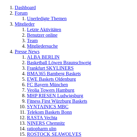
Dashboard
Forum
Unerledigte Themen
Mitglieder
Letzte Aktivitäten
Benutzer online
Team
Mitgliedersuche
Presse News
ALBA BERLIN
Basketball Löwen Braunschweig
Frankfurt SKYLINERS
BMA365 Bamberg Baskets
EWE Baskets Oldenburg
FC Bayern München
Veolia Towers Hamburg
MHP RIESEN Ludwigsburg
Fitness First Würzburg Baskets
SYNTAINICS MBC
Telekom Baskets Bonn
RASTA Vechta
NINERS Chemnitz
ratiopharm ulm
ROSTOCK SEAWOLVES