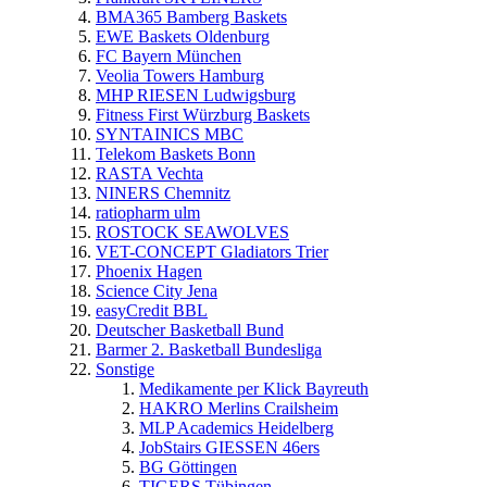
BMA365 Bamberg Baskets
EWE Baskets Oldenburg
FC Bayern München
Veolia Towers Hamburg
MHP RIESEN Ludwigsburg
Fitness First Würzburg Baskets
SYNTAINICS MBC
Telekom Baskets Bonn
RASTA Vechta
NINERS Chemnitz
ratiopharm ulm
ROSTOCK SEAWOLVES
VET-CONCEPT Gladiators Trier
Phoenix Hagen
Science City Jena
easyCredit BBL
Deutscher Basketball Bund
Barmer 2. Basketball Bundesliga
Sonstige
Medikamente per Klick Bayreuth
HAKRO Merlins Crailsheim
MLP Academics Heidelberg
JobStairs GIESSEN 46ers
BG Göttingen
TIGERS Tübingen