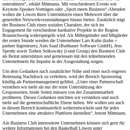
unterstützen“, erklärt Mittmann. Mit verschiedenen Events wie
Keynote-Speaker-Vorträgen oder „Sport meets Business“-Abenden
wollen die Löwen ihren Unterstützern einen Mehrwert über die
generellen Netzwerkveranstaltungen hinaus bieten. Zusätzlich trägt
der Business Club einen sozialen Charakter, der sich im
Engagement für verschiedene karikative Projekte in der Region
Braunschweig widerspiegeln wird. Als Mitbegründer und Mitglieder
der ersten Stunde werden die Unternehmer Lars Kuhn (kuhn +
partner Ingenieure), Anis Saad (Barthauer Software GmbH), Jens
Sprotte sowie Torben Seikowsky (i-unit Group) den Business Club
als Beirat unterstützen und gemeinsam mit den teilnehmenden
Unternehmern für Impulse in der Ausgestaltung sorgen.
Um dem Gedanken nach zusätzlicher Nähe und einer noch engeren
Betreuung Nachdruck zu verleihen, wird der Bereich Sponsoring
künftig als Partnermanagement geführt. „Unter einer Partnerschaft
verstehen wir mehr als nur die reine Unterstützung des
Gesponserten, beide Seiten müssen von der Zusammenarbeit
profitieren. Diesen Gedanken möchten wir verstärken und noch
mehr auf die gemeinschaftliche Ebene heben. Wir wollen uns auch
in diesem Bereich kontinuierlich weiterentwickeln und für jedes
Unternehmen eine attraktive Plattform darstellen“, betont Mittmann.
Am Business Club interessierte Unternehmen können sich gern für
weitere Informationen bei den Basketball Löwen unter