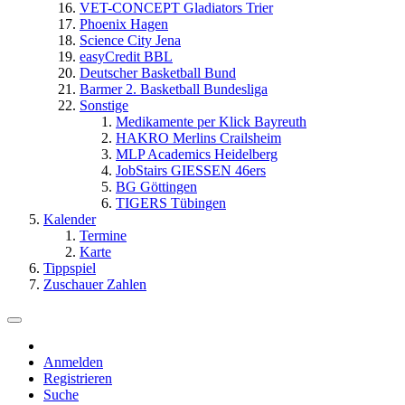
VET-CONCEPT Gladiators Trier
Phoenix Hagen
Science City Jena
easyCredit BBL
Deutscher Basketball Bund
Barmer 2. Basketball Bundesliga
Sonstige
Medikamente per Klick Bayreuth
HAKRO Merlins Crailsheim
MLP Academics Heidelberg
JobStairs GIESSEN 46ers
BG Göttingen
TIGERS Tübingen
Kalender
Termine
Karte
Tippspiel
Zuschauer Zahlen
Anmelden
Registrieren
Suche