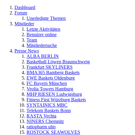
Dashboard
Forum
Unerledigte Themen
Mitglieder
Letzte Aktivitäten
Benutzer online
Team
Mitgliedersuche
Presse News
ALBA BERLIN
Basketball Löwen Braunschweig
Frankfurt SKYLINERS
BMA365 Bamberg Baskets
EWE Baskets Oldenburg
FC Bayern München
Veolia Towers Hamburg
MHP RIESEN Ludwigsburg
Fitness First Würzburg Baskets
SYNTAINICS MBC
Telekom Baskets Bonn
RASTA Vechta
NINERS Chemnitz
ratiopharm ulm
ROSTOCK SEAWOLVES