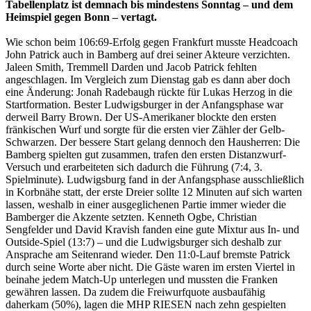
Tabellenplatz ist demnach bis mindestens Sonntag – und dem
Heimspiel gegen Bonn – vertagt.
Wie schon beim 106:69-Erfolg gegen Frankfurt musste Headcoach
John Patrick auch in Bamberg auf drei seiner Akteure verzichten.
Jaleen Smith, Tremmell Darden und Jacob Patrick fehlten
angeschlagen. Im Vergleich zum Dienstag gab es dann aber doch
eine Änderung: Jonah Radebaugh rückte für Lukas Herzog in die
Startformation. Bester Ludwigsburger in der Anfangsphase war
derweil Barry Brown. Der US-Amerikaner blockte den ersten
fränkischen Wurf und sorgte für die ersten vier Zähler der Gelb-
Schwarzen. Der bessere Start gelang dennoch den Hausherren: Die
Bamberg spielten gut zusammen, trafen den ersten Distanzwurf-
Versuch und erarbeiteten sich dadurch die Führung (7:4, 3.
Spielminute). Ludwigsburg fand in der Anfangsphase ausschließlich
in Korbnähe statt, der erste Dreier sollte 12 Minuten auf sich warten
lassen, weshalb in einer ausgeglichenen Partie immer wieder die
Bamberger die Akzente setzten. Kenneth Ogbe, Christian
Sengfelder und David Kravish fanden eine gute Mixtur aus In- und
Outside-Spiel (13:7) – und die Ludwigsburger sich deshalb zur
Ansprache am Seitenrand wieder. Den 11:0-Lauf bremste Patrick
durch seine Worte aber nicht. Die Gäste waren im ersten Viertel in
beinahe jedem Match-Up unterlegen und mussten die Franken
gewähren lassen. Da zudem die Freiwurfquote ausbaufähig
daherkam (50%), lagen die MHP RIESEN nach zehn gespielten