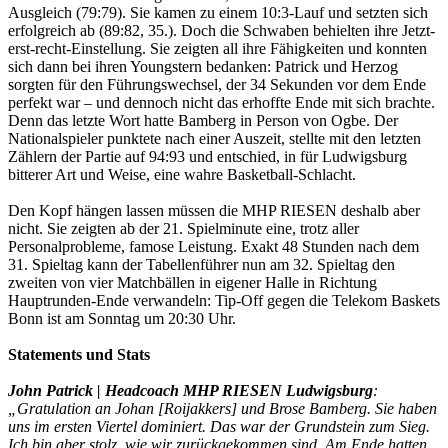
Ausgleich (79:79). Sie kamen zu einem 10:3-Lauf und setzten sich
erfolgreich ab (89:82, 35.). Doch die Schwaben behielten ihre Jetzt-
erst-recht-Einstellung. Sie zeigten all ihre Fähigkeiten und konnten
sich dann bei ihren Youngstern bedanken: Patrick und Herzog
sorgten für den Führungswechsel, der 34 Sekunden vor dem Ende
perfekt war – und dennoch nicht das erhoffte Ende mit sich brachte.
Denn das letzte Wort hatte Bamberg in Person von Ogbe. Der
Nationalspieler punktete nach einer Auszeit, stellte mit den letzten
Zählern der Partie auf 94:93 und entschied, in für Ludwigsburg
bitterer Art und Weise, eine wahre Basketball-Schlacht.
Den Kopf hängen lassen müssen die MHP RIESEN deshalb aber
nicht. Sie zeigten ab der 21. Spielminute eine, trotz aller
Personalprobleme, famose Leistung. Exakt 48 Stunden nach dem
31. Spieltag kann der Tabellenführer nun am 32. Spieltag den
zweiten von vier Matchbällen in eigener Halle in Richtung
Hauptrunden-Ende verwandeln: Tip-Off gegen die Telekom Baskets
Bonn ist am Sonntag um 20:30 Uhr.
Statements und Stats
John Patrick | Headcoach MHP RIESEN Ludwigsburg
:
„Gratulation an Johan [Roijakkers] und Brose Bamberg. Sie haben
uns im ersten Viertel dominiert. Das war der Grundstein zum Sieg.
Ich bin aber stolz, wie wir zurückgekommen sind. Am Ende hatten