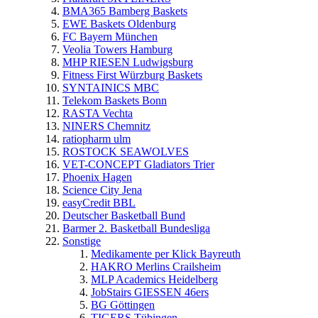
BMA365 Bamberg Baskets
EWE Baskets Oldenburg
FC Bayern München
Veolia Towers Hamburg
MHP RIESEN Ludwigsburg
Fitness First Würzburg Baskets
SYNTAINICS MBC
Telekom Baskets Bonn
RASTA Vechta
NINERS Chemnitz
ratiopharm ulm
ROSTOCK SEAWOLVES
VET-CONCEPT Gladiators Trier
Phoenix Hagen
Science City Jena
easyCredit BBL
Deutscher Basketball Bund
Barmer 2. Basketball Bundesliga
Sonstige
Medikamente per Klick Bayreuth
HAKRO Merlins Crailsheim
MLP Academics Heidelberg
JobStairs GIESSEN 46ers
BG Göttingen
TIGERS Tübingen