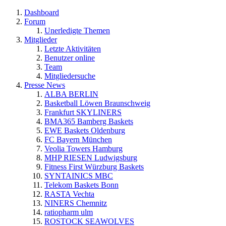
Dashboard
Forum
Unerledigte Themen
Mitglieder
Letzte Aktivitäten
Benutzer online
Team
Mitgliedersuche
Presse News
ALBA BERLIN
Basketball Löwen Braunschweig
Frankfurt SKYLINERS
BMA365 Bamberg Baskets
EWE Baskets Oldenburg
FC Bayern München
Veolia Towers Hamburg
MHP RIESEN Ludwigsburg
Fitness First Würzburg Baskets
SYNTAINICS MBC
Telekom Baskets Bonn
RASTA Vechta
NINERS Chemnitz
ratiopharm ulm
ROSTOCK SEAWOLVES