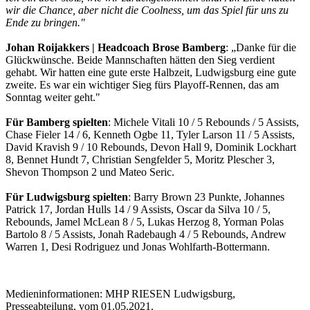
wir die Chance, aber nicht die Coolness, um das Spiel für uns zu
Ende zu bringen."
Johan Roijakkers | Headcoach Brose Bamberg
: „Danke für die
Glückwünsche. Beide Mannschaften hätten den Sieg verdient
gehabt. Wir hatten eine gute erste Halbzeit, Ludwigsburg eine gute
zweite. Es war ein wichtiger Sieg fürs Playoff-Rennen, das am
Sonntag weiter geht."
Für Bamberg spielten
: Michele Vitali 10 / 5 Rebounds / 5 Assists,
Chase Fieler 14 / 6, Kenneth Ogbe 11, Tyler Larson 11 / 5 Assists,
David Kravish 9 / 10 Rebounds, Devon Hall 9, Dominik Lockhart
8, Bennet Hundt 7, Christian Sengfelder 5, Moritz Plescher 3,
Shevon Thompson 2 und Mateo Seric.
Für Ludwigsburg spielten
: Barry Brown 23 Punkte, Johannes
Patrick 17, Jordan Hulls 14 / 9 Assists, Oscar da Silva 10 / 5,
Rebounds, Jamel McLean 8 / 5, Lukas Herzog 8, Yorman Polas
Bartolo 8 / 5 Assists, Jonah Radebaugh 4 / 5 Rebounds, Andrew
Warren 1, Desi Rodriguez und Jonas Wohlfarth-Bottermann.
Medieninformationen: MHP RIESEN Ludwigsburg,
Presseabteilung, vom 01.05.2021.