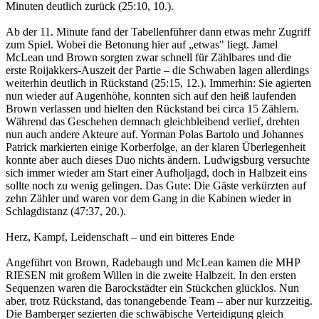
Minuten deutlich zurück (25:10, 10.).
Ab der 11. Minute fand der Tabellenführer dann etwas mehr Zugriff
zum Spiel. Wobei die Betonung hier auf „etwas" liegt. Jamel
McLean und Brown sorgten zwar schnell für Zählbares und die
erste Roijakkers-Auszeit der Partie – die Schwaben lagen allerdings
weiterhin deutlich in Rückstand (25:15, 12.). Immerhin: Sie agierten
nun wieder auf Augenhöhe, konnten sich auf den heiß laufenden
Brown verlassen und hielten den Rückstand bei circa 15 Zählern.
Während das Geschehen demnach gleichbleibend verlief, drehten
nun auch andere Akteure auf. Yorman Polas Bartolo und Johannes
Patrick markierten einige Korberfolge, an der klaren Überlegenheit
konnte aber auch dieses Duo nichts ändern. Ludwigsburg versuchte
sich immer wieder am Start einer Aufholjagd, doch in Halbzeit eins
sollte noch zu wenig gelingen. Das Gute: Die Gäste verkürzten auf
zehn Zähler und waren vor dem Gang in die Kabinen wieder in
Schlagdistanz (47:37, 20.).
Herz, Kampf, Leidenschaft – und ein bitteres Ende
Angeführt von Brown, Radebaugh und McLean kamen die MHP
RIESEN mit großem Willen in die zweite Halbzeit. In den ersten
Sequenzen waren die Barockstädter ein Stückchen glücklos. Nun
aber, trotz Rückstand, das tonangebende Team – aber nur kurzzeitig.
Die Bamberger sezierten die schwäbische Verteidigung gleich