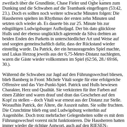
zweifach über die Grundlinie, Chase Fieler und Ogbe kamen zum
Dunking und die Schwaben auf die Teambank eingeflogen (53:42,
23.). Doch es sollten noch weitere schwache Minuten folgen: Die
Hausherren spielten im Rhythmus der ersten zehn Minuten und
setzten sich wieder ab. Es dauerte bis zur 25. Minute bis zur
edngültigen Ludwigsburger Aufholjagd. Der bis dato glücklose
Hulls und der ebenso unglücklich agierende da Silva drehten an
beiden Enden des Parketts in unterschiedlicher Art und Weise auf
und sorgten gemeinschaftlich dafür, dass der Rückstand wieder
einstellig wurde. Da Patrick, der ein herausragendes Spiel machte,
und Lukas Herzog jeweils aus der 6,75-Meter-Distanz nachlegten,
waren die Gäste wieder vollkommen im Spiel (62:56, 28./ 69:66,
30.).
Während die Schwaben zur Jagd auf den Führungswechsel bliesen,
blieb Bamberg in Front: Michele Vitali sorgte für eine erfolgreiche
Offensive und das Vier-Punkt-Spiel. Patrick und Hulls bewiesen
Charakter, Herz und Qualität. Sie verkürzten für ihre Farben auf
einen Zähler und waren drauf und dran das Geschehen auf den
Kopf zu stellen – doch Vitali war erneut aus der Distanz zur Stelle.
Woraufhin Patrick, der Ältere, die Auszeit nahm. Sie sollte fruchten.
Die Crunchtime blieb eng und Ludwigsburg weiterhin auf
Augenhöhe. Doch trotz mehrfacher Gelegenheiten sollte es mit dem
Führungswechsel vorerst nicht funktionieren. Die Hausherren hatten
immer wieder die richtige Antwort, auch auf den RIESEN-