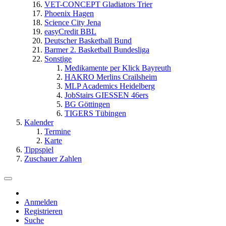
VET-CONCEPT Gladiators Trier
Phoenix Hagen
Science City Jena
easyCredit BBL
Deutscher Basketball Bund
Barmer 2. Basketball Bundesliga
Sonstige
Medikamente per Klick Bayreuth
HAKRO Merlins Crailsheim
MLP Academics Heidelberg
JobStairs GIESSEN 46ers
BG Göttingen
TIGERS Tübingen
Kalender
Termine
Karte
Tippspiel
Zuschauer Zahlen
Anmelden
Registrieren
Suche