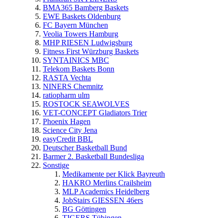
BMA365 Bamberg Baskets
EWE Baskets Oldenburg
FC Bayern München
Veolia Towers Hamburg
MHP RIESEN Ludwigsburg
Fitness First Würzburg Baskets
SYNTAINICS MBC
Telekom Baskets Bonn
RASTA Vechta
NINERS Chemnitz
ratiopharm ulm
ROSTOCK SEAWOLVES
VET-CONCEPT Gladiators Trier
Phoenix Hagen
Science City Jena
easyCredit BBL
Deutscher Basketball Bund
Barmer 2. Basketball Bundesliga
Sonstige
Medikamente per Klick Bayreuth
HAKRO Merlins Crailsheim
MLP Academics Heidelberg
JobStairs GIESSEN 46ers
BG Göttingen
TIGERS Tübingen