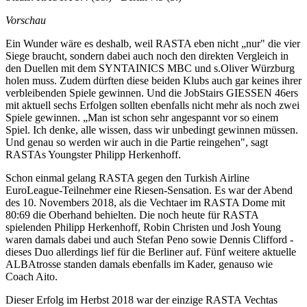
Vorschau
Ein Wunder wäre es deshalb, weil RASTA eben nicht „nur" die vier
Siege braucht, sondern dabei auch noch den direkten Vergleich in
den Duellen mit dem SYNTAINICS MBC und s.Oliver Würzburg
holen muss. Zudem dürften diese beiden Klubs auch gar keines ihrer
verbleibenden Spiele gewinnen. Und die JobStairs GIESSEN 46ers
mit aktuell sechs Erfolgen sollten ebenfalls nicht mehr als noch zwei
Spiele gewinnen. „Man ist schon sehr angespannt vor so einem
Spiel. Ich denke, alle wissen, dass wir unbedingt gewinnen müssen.
Und genau so werden wir auch in die Partie reingehen", sagt
RASTAs Youngster Philipp Herkenhoff.
Schon einmal gelang RASTA gegen den Turkish Airline
EuroLeague-Teilnehmer eine Riesen-Sensation. Es war der Abend
des 10. Novembers 2018, als die Vechtaer im RASTA Dome mit
80:69 die Oberhand behielten. Die noch heute für RASTA
spielenden Philipp Herkenhoff, Robin Christen und Josh Young
waren damals dabei und auch Stefan Peno sowie Dennis Clifford -
dieses Duo allerdings lief für die Berliner auf. Fünf weitere aktuelle
ALBAtrosse standen damals ebenfalls im Kader, genauso wie
Coach Aito.
Dieser Erfolg im Herbst 2018 war der einzige RASTA Vechtas