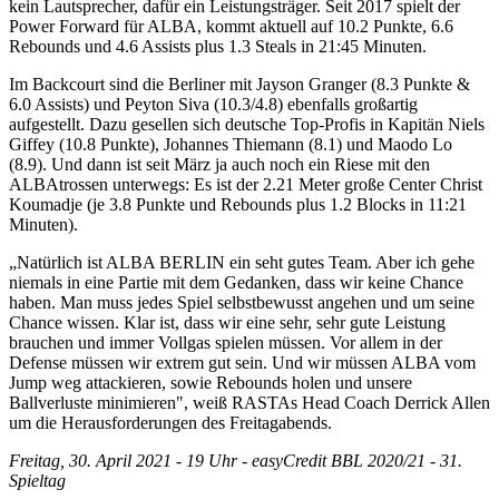
kein Lautsprecher, dafür ein Leistungsträger. Seit 2017 spielt der
Power Forward für ALBA, kommt aktuell auf 10.2 Punkte, 6.6
Rebounds und 4.6 Assists plus 1.3 Steals in 21:45 Minuten.
Im Backcourt sind die Berliner mit Jayson Granger (8.3 Punkte &
6.0 Assists) und Peyton Siva (10.3/4.8) ebenfalls großartig
aufgestellt. Dazu gesellen sich deutsche Top-Profis in Kapitän Niels
Giffey (10.8 Punkte), Johannes Thiemann (8.1) und Maodo Lo
(8.9). Und dann ist seit März ja auch noch ein Riese mit den
ALBAtrossen unterwegs: Es ist der 2.21 Meter große Center Christ
Koumadje (je 3.8 Punkte und Rebounds plus 1.2 Blocks in 11:21
Minuten).
„Natürlich ist ALBA BERLIN ein seht gutes Team. Aber ich gehe
niemals in eine Partie mit dem Gedanken, dass wir keine Chance
haben. Man muss jedes Spiel selbstbewusst angehen und um seine
Chance wissen. Klar ist, dass wir eine sehr, sehr gute Leistung
brauchen und immer Vollgas spielen müssen. Vor allem in der
Defense müssen wir extrem gut sein. Und wir müssen ALBA vom
Jump weg attackieren, sowie Rebounds holen und unsere
Ballverluste minimieren", weiß RASTAs Head Coach Derrick Allen
um die Herausforderungen des Freitagabends.
Freitag, 30. April 2021 - 19 Uhr - easyCredit BBL 2020/21 - 31.
Spieltag