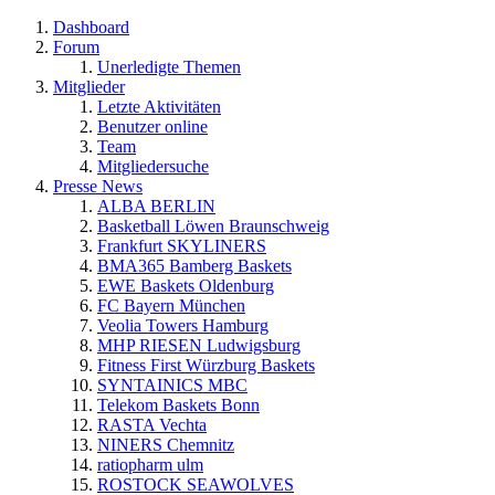
Dashboard
Forum
Unerledigte Themen
Mitglieder
Letzte Aktivitäten
Benutzer online
Team
Mitgliedersuche
Presse News
ALBA BERLIN
Basketball Löwen Braunschweig
Frankfurt SKYLINERS
BMA365 Bamberg Baskets
EWE Baskets Oldenburg
FC Bayern München
Veolia Towers Hamburg
MHP RIESEN Ludwigsburg
Fitness First Würzburg Baskets
SYNTAINICS MBC
Telekom Baskets Bonn
RASTA Vechta
NINERS Chemnitz
ratiopharm ulm
ROSTOCK SEAWOLVES