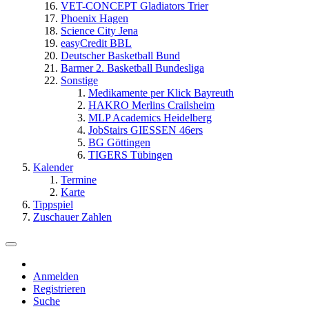
VET-CONCEPT Gladiators Trier
Phoenix Hagen
Science City Jena
easyCredit BBL
Deutscher Basketball Bund
Barmer 2. Basketball Bundesliga
Sonstige
Medikamente per Klick Bayreuth
HAKRO Merlins Crailsheim
MLP Academics Heidelberg
JobStairs GIESSEN 46ers
BG Göttingen
TIGERS Tübingen
Kalender
Termine
Karte
Tippspiel
Zuschauer Zahlen
Anmelden
Registrieren
Suche