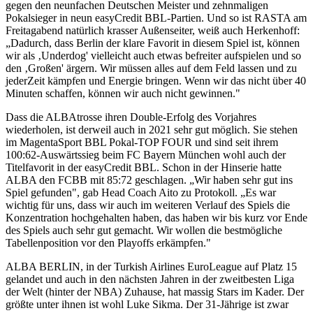
gegen den neunfachen Deutschen Meister und zehnmaligen
Pokalsieger in neun easyCredit BBL-Partien. Und so ist RASTA am
Freitagabend natürlich krasser Außenseiter, weiß auch Herkenhoff:
„Dadurch, dass Berlin der klare Favorit in diesem Spiel ist, können
wir als ‚Underdog' vielleicht auch etwas befreiter aufspielen und so
den ‚Großen' ärgern. Wir müssen alles auf dem Feld lassen und zu
jederZeit kämpfen und Energie bringen. Wenn wir das nicht über 40
Minuten schaffen, können wir auch nicht gewinnen."
Dass die ALBAtrosse ihren Double-Erfolg des Vorjahres
wiederholen, ist derweil auch in 2021 sehr gut möglich. Sie stehen
im MagentaSport BBL Pokal-TOP FOUR und sind seit ihrem
100:62-Auswärtssieg beim FC Bayern München wohl auch der
Titelfavorit in der easyCredit BBL. Schon in der Hinserie hatte
ALBA den FCBB mit 85:72 geschlagen. „Wir haben sehr gut ins
Spiel gefunden", gab Head Coach Aito zu Protokoll. „Es war
wichtig für uns, dass wir auch im weiteren Verlauf des Spiels die
Konzentration hochgehalten haben, das haben wir bis kurz vor Ende
des Spiels auch sehr gut gemacht. Wir wollen die bestmögliche
Tabellenposition vor den Playoffs erkämpfen."
ALBA BERLIN, in der Turkish Airlines EuroLeague auf Platz 15
gelandet und auch in den nächsten Jahren in der zweitbesten Liga
der Welt (hinter der NBA) Zuhause, hat massig Stars im Kader. Der
größte unter ihnen ist wohl Luke Sikma. Der 31-Jährige ist zwar