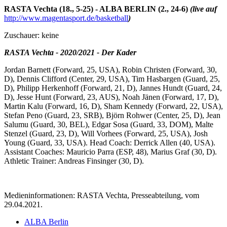
RASTA Vechta (18., 5-25) - ALBA BERLIN (2., 24-6)
(live auf
http://www.magentasport.de/basketball
)
Zuschauer: keine
RASTA Vechta - 2020/2021 - Der Kader
Jordan Barnett (Forward, 25, USA), Robin Christen (Forward, 30,
D), Dennis Clifford (Center, 29, USA), Tim Hasbargen (Guard, 25,
D), Philipp Herkenhoff (Forward, 21, D), Jannes Hundt (Guard, 24,
D), Jesse Hunt (Forward, 23, AUS), Noah Jänen (Forward, 17, D),
Martin Kalu (Forward, 16, D), Sham Kennedy (Forward, 22, USA),
Stefan Peno (Guard, 23, SRB), Björn Rohwer (Center, 25, D), Jean
Salumu (Guard, 30, BEL), Edgar Sosa (Guard, 33, DOM), Malte
Stenzel (Guard, 23, D), Will Vorhees (Forward, 25, USA), Josh
Young (Guard, 33, USA). Head Coach: Derrick Allen (40, USA).
Assistant Coaches: Mauricio Parra (ESP, 48), Marius Graf (30, D).
Athletic Trainer: Andreas Finsinger (30, D).
Medieninformationen: RASTA Vechta, Presseabteilung, vom
29.04.2021.
ALBA Berlin