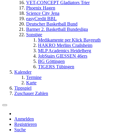
VET-CONCEPT Gladiators Trier
Phoenix Hagen
Science City Jena
easyCredit BBL
Deutscher Basketball Bund
Barmer 2. Basketball Bundesliga
Sonstige
Medikamente per Klick Bayreuth
HAKRO Merlins Crailsheim
MLP Academics Heidelberg
JobStairs GIESSEN 46ers
BG Göttingen
TIGERS Tübingen
Kalender
Termine
Karte
Tippspiel
Zuschauer Zahlen
Anmelden
Registrieren
Suche