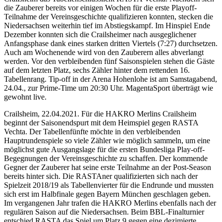
die Zauberer bereits vor einigen Wochen für die erste Playoff-
Teilnahme der Vereinsgeschichte qualifizieren konnten, stecken die
Niedersachsen weiterhin tief im Abstiegskampf. Im Hinspiel Ende
Dezember konnten sich die Crailsheimer nach ausgeglichener
Anfangsphase dank eines starken dritten Viertels (7:27) durchsetzen.
Auch am Wochenende wird von den Zauberern alles abverlangt
werden. Vor den verbleibenden fünf Saisonspielen stehen die Gäste
auf dem letzten Platz, sechs Zähler hinter dem rettenden 16.
Tabellenrang. Tip-off in der Arena Hohenlohe ist am Samstagabend,
24.04., zur Prime-Time um 20:30 Uhr. MagentaSport überträgt wie
gewohnt live.
Crailsheim, 22.04.2021. Für die HAKRO Merlins Crailsheim
beginnt der Saisonendspurt mit dem Heimspiel gegen RASTA
Vechta. Der Tabellenfünfte möchte in den verbleibenden
Hauptrundenspiele so viele Zähler wie möglich sammeln, um eine
möglichst gute Ausgangslage für die ersten Bundesliga Play-off-
Begegnungen der Vereinsgeschichte zu schaffen. Der kommende
Gegner der Zauberer hat seine erste Teilnahme an der Post-Season
bereits hinter sich. Die RASTAner qualifizierten sich nach der
Spielzeit 2018/19 als Tabellenvierter für die Endrunde und mussten
sich erst im Halbfinale gegen Bayern München geschlagen geben.
Im vergangenen Jahr trafen die HAKRO Merlins ebenfalls nach der
regulären Saison auf die Niedersachsen. Beim BBL-Finalturnier
entschied RASTA das Spiel um Platz 9 gegen eine dezimierte