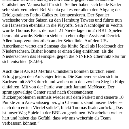
Crailsheimer Mannschaft für sich. Seither haben sich beide Kader
sehr stark verändert. Bei Vechta galt es vor allem den Abgang des
Erfolgstrainers Pedro Calles zu kompensieren. Der Spanier
wechselte vor der Saison zu den Hamburg Towers und führte nun
die Hanseaten ebenfalls in die Playoffs. Sein Nachfolger in Vechta
wurde Thomas Päch, der nach 21 Niederlagen in 25 BBL-Spielen
beurlaubt wurde. Seitdem steht sein ehemaliger Assistent Derrick
Allen hauptverantwortlich an der Seitenlinie. Auf den US-
Amerikaner wartet am Samstag das fünfte Spiel als Headcoach der
Niedersachsen. Bisher konnte er einen Sieg einfahren, als die
Niedersachsen das Heimspiel gegen die NINERS Chemnitz klar für
sich entschied (82:69).
Auch die HAKRO Merlins Crailsheim konnten kürzlich einen
Erfolg gegen den Aufsteiger feiern. Die Zauberer setzten sich in
Sachsen mit 85:73 durch und wollen nun den zweiten Sieg in Folge
einfahren. Mit von der Partie war auch Jamuni McNeace. Der
sprunggewaltige Center stand nach überstandenen
Rückenproblemen erstmals wieder auf dem Parkett und steuerte 10
Punkte zum Auswärtssieg bei. „In Chemnitz stand unsere Defense
nach dem ersten Viertel solide“, blickt Tuomas Iisalo zurück. „Das
ist unser Weg Spiele in der BBL zu gewinnen. Wir arbeiten weiter
hart und haben das Gefühl, dass wir uns weiterhin als Team
verbessern können.“