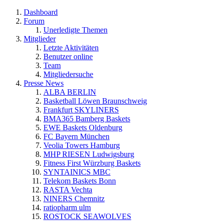
Dashboard
Forum
Unerledigte Themen
Mitglieder
Letzte Aktivitäten
Benutzer online
Team
Mitgliedersuche
Presse News
ALBA BERLIN
Basketball Löwen Braunschweig
Frankfurt SKYLINERS
BMA365 Bamberg Baskets
EWE Baskets Oldenburg
FC Bayern München
Veolia Towers Hamburg
MHP RIESEN Ludwigsburg
Fitness First Würzburg Baskets
SYNTAINICS MBC
Telekom Baskets Bonn
RASTA Vechta
NINERS Chemnitz
ratiopharm ulm
ROSTOCK SEAWOLVES