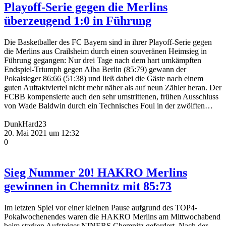
Playoff-Serie gegen die Merlins
überzeugend 1:0 in Führung
Die Basketballer des FC Bayern sind in ihrer Playoff-Serie gegen
die Merlins aus Crailsheim durch
einen souveränen Heimsieg in
Führung gegangen: Nur drei Tage nach dem hart umkämpften
Endspiel-Triumph gegen Alba Berlin (85:79) gewann der
Pokalsieger 86:66 (51:38) und ließ dabei
die Gäste nach einem
guten Auftaktviertel nicht mehr näher als auf neun Zähler heran. Der
FCBB
kompensierte auch den sehr umstrittenen, frühen Ausschluss
von Wade Baldwin durch ein
Technisches Foul in der zwölften
…
DunkHard23
20. Mai 2021 um 12:32
0
Sieg Nummer 20! HAKRO Merlins
gewinnen in Chemnitz mit 85:73
Im letzten Spiel vor einer kleinen Pause aufgrund des TOP4-
Pokalwochenendes waren die HAKRO Merlins am Mittwochabend
beim starken Aufsteiger NINERS Chemnitz gefordert. Nach der