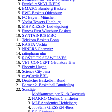
Frankfurt SKYLINERS
BMA365 Bamberg Baskets
EWE Baskets Oldenburg
FC Bayern München
Veolia Towers Hamburg
MHP RIESEN Ludwigsburg
Fitness First Würzburg Baskets
SYNTAINICS MBC
Telekom Baskets Bonn
RASTA Vechta
NINERS Chemnitz
ratiopharm ulm
ROSTOCK SEAWOLVES
VET-CONCEPT Gladiators Trier
Phoenix Hagen
Science City Jena
easyCredit BBL
Deutscher Basketball Bund
Barmer 2. Basketball Bundesliga
Sonstige
Medikamente per Klick Bayreuth
HAKRO Merlins Crailsheim
MLP Academics Heidelberg
JobStairs GIESSEN 46ers
BG Göttingen