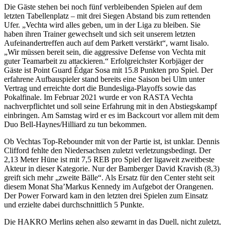
Die Gäste stehen bei noch fünf verbleibenden Spielen auf dem
letzten Tabellenplatz – mit drei Siegen Abstand bis zum rettenden
Ufer. „Vechta wird alles geben, um in der Liga zu bleiben. Sie
haben ihren Trainer gewechselt und sich seit unserem letzten
Aufeinandertreffen auch auf dem Parkett verstärkt“, warnt Iisalo.
„Wir müssen bereit sein, die aggressive Defense von Vechta mit
guter Teamarbeit zu attackieren.“ Erfolgreichster Korbjäger der
Gäste ist Point Guard Édgar Sosa mit 15.8 Punkten pro Spiel. Der
erfahrene Aufbauspieler stand bereits eine Saison bei Ulm unter
Vertrag und erreichte dort die Bundesliga-Playoffs sowie das
Pokalfinale. Im Februar 2021 wurde er von RASTA Vechta
nachverpflichtet und soll seine Erfahrung mit in den Abstiegskampf
einbringen. Am Samstag wird er es im Backcourt vor allem mit dem
Duo Bell-Haynes/Hilliard zu tun bekommen.
Ob Vechtas Top-Rebounder mit von der Partie ist, ist unklar. Dennis
Clifford fehlte den Niedersachsen zuletzt verletzungsbedingt. Der
2,13 Meter Hüne ist mit 7,5 REB pro Spiel der ligaweit zweitbeste
Akteur in dieser Kategorie. Nur der Bamberger David Kravish (8,3)
greift sich mehr „zweite Bälle“. Als Ersatz für den Center steht seit
diesem Monat Sha’Markus Kennedy im Aufgebot der Orangenen.
Der Power Forward kam in den letzten drei Spielen zum Einsatz
und erzielte dabei durchschnittlich 5 Punkte.
Die HAKRO Merlins gehen also gewarnt in das Duell, nicht zuletzt,