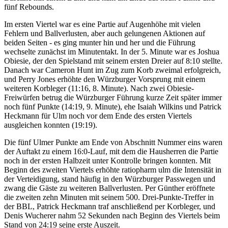
fünf Rebounds.
Im ersten Viertel war es eine Partie auf Augenhöhe mit vielen
Fehlern und Ballverlusten, aber auch gelungenen Aktionen auf
beiden Seiten - es ging munter hin und her und die Führung
wechselte zunächst im Minutentakt. In der 5. Minute war es Joshua
Obiesie, der den Spielstand mit seinem ersten Dreier auf 8:10 stellte.
Danach war Cameron Hunt im Zug zum Korb zweimal erfolgreich,
und Perry Jones erhöhte den Würzburger Vorsprung mit einem
weiteren Korbleger (11:16, 8. Minute). Nach zwei Obiesie-
Freiwürfen betrug die Würzburger Führung kurze Zeit später immer
noch fünf Punkte (14:19, 9. Minute), ehe Isaiah Wilkins und Patrick
Heckmann für Ulm noch vor dem Ende des ersten Viertels
ausgleichen konnten (19:19).
Die fünf Ulmer Punkte am Ende von Abschnitt Nummer eins waren
der Auftakt zu einem 16:0-Lauf, mit dem die Hausherren die Partie
noch in der ersten Halbzeit unter Kontrolle bringen konnten. Mit
Beginn des zweiten Viertels erhöhte ratiopharm ulm die Intensität in
der Verteidigung, stand häufig in den Würzburger Passwegen und
zwang die Gäste zu weiteren Ballverlusten. Per Günther eröffnete
die zweiten zehn Minuten mit seinem 500. Drei-Punkte-Treffer in
der BBL, Patrick Heckmann traf anschließend per Korbleger, und
Denis Wucherer nahm 52 Sekunden nach Beginn des Viertels beim
Stand von 24:19 seine erste Auszeit.