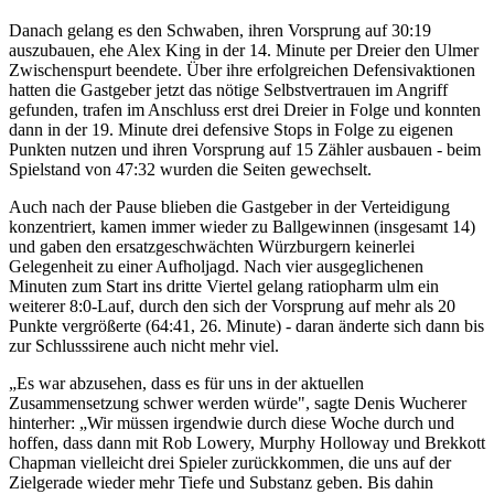
Danach gelang es den Schwaben, ihren Vorsprung auf 30:19
auszubauen, ehe Alex King in der 14. Minute per Dreier den Ulmer
Zwischenspurt beendete. Über ihre erfolgreichen Defensivaktionen
hatten die Gastgeber jetzt das nötige Selbstvertrauen im Angriff
gefunden, trafen im Anschluss erst drei Dreier in Folge und konnten
dann in der 19. Minute drei defensive Stops in Folge zu eigenen
Punkten nutzen und ihren Vorsprung auf 15 Zähler ausbauen - beim
Spielstand von 47:32 wurden die Seiten gewechselt.
Auch nach der Pause blieben die Gastgeber in der Verteidigung
konzentriert, kamen immer wieder zu Ballgewinnen (insgesamt 14)
und gaben den ersatzgeschwächten Würzburgern keinerlei
Gelegenheit zu einer Aufholjagd. Nach vier ausgeglichenen
Minuten zum Start ins dritte Viertel gelang ratiopharm ulm ein
weiterer 8:0-Lauf, durch den sich der Vorsprung auf mehr als 20
Punkte vergrößerte (64:41, 26. Minute) - daran änderte sich dann bis
zur Schlusssirene auch nicht mehr viel.
„Es war abzusehen, dass es für uns in der aktuellen
Zusammensetzung schwer werden würde", sagte Denis Wucherer
hinterher: „Wir müssen irgendwie durch diese Woche durch und
hoffen, dass dann mit Rob Lowery, Murphy Holloway und Brekkott
Chapman vielleicht drei Spieler zurückkommen, die uns auf der
Zielgerade wieder mehr Tiefe und Substanz geben. Bis dahin