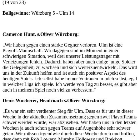
(19 von 23)
Ballgewinne:
Würzburg 5 - Ulm 14
Cameron Hunt, s.Oliver Würzburg:
„Wir haben gegen einen starke Gegner verloren, Ulm ist eine
Playoff-Mannschaft. Wir dagegen sind im Moment in einer
schwierigen Situation, weil drei unserer Leistungsträger mit
Verletzungen fehlen. Dadurch haben aber auch einige junge Spieler
die Gelegenheit, zu wachsen und sich weiterzuentwickeln. Das wird
uns in der Zukunft helfen und ist auch ein positiver Aspekt des
heutigen Spiels. Ich selbst habe immer Vertrauen in mich selbst, egal
in welcher Liga ich spiele. Ich werde von Tag zu besser, es gibt aber
auch in meinem Spiel noch viel zu verbessern."
Denis Wucherer, Headcoach s.Oliver Würzburg:
„Es war ein sehr verdienter Sieg für Ulm. Dass es für uns in dieser
Woche in der aktuellen Zusammensetzung gegen zwei Playoffteams
schwer werden würde, war abzusehen. Wir haben uns in den letzten
Wochen ja auch schon gegen Teams auf Augenhöhe sehr schwer
getan. Wir müssen irgendwie durch diese Woche durch und hoffen,
dass dann mit Rob Lowery, Murphy Holloway und Brekkott