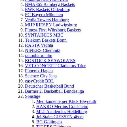
BMA365 Bamberg Baskets
EWE Baskets Oldenburg
FC Bayern München
Veolia Towers Hamburg
MHP RIESEN Ludwigsburg
Fitness First Würzburg Baskets
SYNTAINICS MBC
Telekom Baskets Bonn
RASTA Vechta
NINERS Chemnitz
ratiopharm ulm
ROSTOCK SEAWOLVES
VET-CONCEPT Gladiators Trier
Phoenix Hagen
Science City Jena
easyCredit BBL
Deutscher Basketball Bund
Barmer 2. Basketball Bundesliga
Sonstige
Medikamente per Klick Bayreuth
HAKRO Merlins Crailsheim
MLP Academics Heidelberg
JobStairs GIESSEN 46ers
BG Göttingen
TIGERS Tübingen