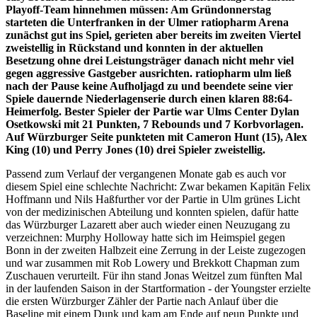
Playoff-Team hinnehmen müssen: Am Gründonnerstag
starteten die Unterfranken in der Ulmer ratiopharm Arena
zunächst gut ins Spiel, gerieten aber bereits im zweiten Viertel
zweistellig in Rückstand und konnten in der aktuellen
Besetzung ohne drei Leistungsträger danach nicht mehr viel
gegen aggressive Gastgeber ausrichten. ratiopharm ulm ließ
nach der Pause keine Aufholjagd zu und beendete seine vier
Spiele dauernde Niederlagenserie durch einen klaren 88:64-
Heimerfolg. Bester Spieler der Partie war Ulms Center Dylan
Osetkowski mit 21 Punkten, 7 Rebounds und 7 Korbvorlagen.
Auf Würzburger Seite punkteten mit Cameron Hunt (15), Alex
King (10) und Perry Jones (10) drei Spieler zweistellig.
Passend zum Verlauf der vergangenen Monate gab es auch vor
diesem Spiel eine schlechte Nachricht: Zwar bekamen Kapitän Felix
Hoffmann und Nils Haßfurther vor der Partie in Ulm grünes Licht
von der medizinischen Abteilung und konnten spielen, dafür hatte
das Würzburger Lazarett aber auch wieder einen Neuzugang zu
verzeichnen: Murphy Holloway hatte sich im Heimspiel gegen
Bonn in der zweiten Halbzeit eine Zerrung in der Leiste zugezogen
und war zusammen mit Rob Lowery und Brekkott Chapman zum
Zuschauen verurteilt. Für ihn stand Jonas Weitzel zum fünften Mal
in der laufenden Saison in der Startformation - der Youngster erzielte
die ersten Würzburger Zähler der Partie nach Anlauf über die
Baseline mit einem Dunk und kam am Ende auf neun Punkte und