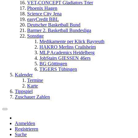
VET-CONCEPT Gladiators Trier
Phoenix Hagen
Science City Jena
easyCredit BBL
Deutscher Basketball Bund
Barmer 2. Basketball Bundesliga
Sonstige
Medikamente per Klick Bayreuth
HAKRO Merlins Crailsheim
MLP Academics Heidelberg
JobStairs GIESSEN 46ers
BG Göttingen
TIGERS Tübingen
Kalender
Termine
Karte
Tippspiel
Zuschauer Zahlen
Anmelden
Registrieren
Suche