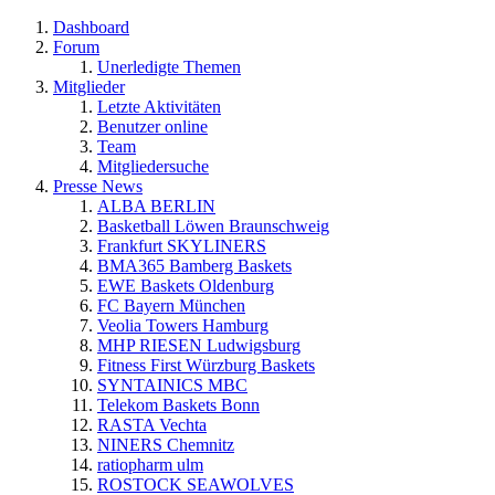
Dashboard
Forum
Unerledigte Themen
Mitglieder
Letzte Aktivitäten
Benutzer online
Team
Mitgliedersuche
Presse News
ALBA BERLIN
Basketball Löwen Braunschweig
Frankfurt SKYLINERS
BMA365 Bamberg Baskets
EWE Baskets Oldenburg
FC Bayern München
Veolia Towers Hamburg
MHP RIESEN Ludwigsburg
Fitness First Würzburg Baskets
SYNTAINICS MBC
Telekom Baskets Bonn
RASTA Vechta
NINERS Chemnitz
ratiopharm ulm
ROSTOCK SEAWOLVES