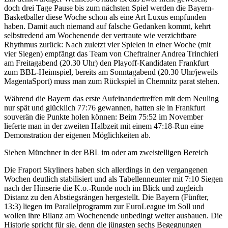
doch drei Tage Pause bis zum
nächsten Spiel werden die Bayern-
Basketballer diese Woche schon als eine Art Luxus empfunden
haben. Damit auch niemand auf falsche Gedanken kommt, kehrt
selbstredend am Wochenende
der vertraute wie verzichtbare
Rhythmus zurück: Nach zuletzt vier Spielen in einer Woche (mit
vier
Siegen) empfängt das Team von Cheftrainer Andrea Trinchieri
am Freitagabend (20.30 Uhr) den
Playoff-Kandidaten Frankfurt
zum BBL-Heimspiel, bereits am Sonntagabend (20.30 Uhr/jeweils
MagentaSport) muss man zum Rückspiel in Chemnitz parat stehen.
Während die Bayern das erste Aufeinandertreffen mit dem Neuling
nur spät und glücklich 77:76 gewannen, hatten sie in Frankfurt
souverän die Punkte holen können: Beim 75:52 im November
lieferte man in der zweiten Halbzeit mit einem 47:18-Run eine
Demonstration der eigenen Möglichkeiten ab.
Sieben Münchner in der BBL im oder am zweistelligen Bereich
Die Fraport Skyliners haben sich allerdings in den vergangenen
Wochen deutlich stabilisiert und
als Tabellenneunter mit 7:10 Siegen
nach der Hinserie die K.o.-Runde noch im Blick und zugleich
Distanz zu den Abstiegsrängen hergestellt. Die Bayern (Fünfter,
13:3) liegen im Parallelprogramm
zur EuroLeague im Soll und
wollen ihre Bilanz am Wochenende unbedingt weiter ausbauen. Die
Historie spricht für sie, denn die jüngsten sechs Begegnungen