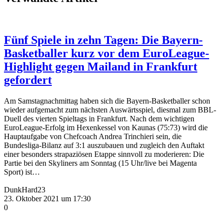
Fünf Spiele in zehn Tagen: Die Bayern-
Basketballer kurz vor dem EuroLeague-
Highlight gegen Mailand in Frankfurt
gefordert
Am Samstagnachmittag haben sich die Bayern-Basketballer schon
wieder aufgemacht zum
nächsten Auswärtsspiel, diesmal zum BBL-
Duell des vierten Spieltags in Frankfurt. Nach dem
wichtigen
EuroLeague-Erfolg im Hexenkessel von Kaunas (75:73) wird die
Hauptaufgabe von
Chefcoach Andrea Trinchieri sein, die
Bundesliga-Bilanz auf 3:1 auszubauen und zugleich den
Auftakt
einer besonders strapaziösen Etappe sinnvoll zu moderieren: Die
Partie bei den Skyliners
am Sonntag (15 Uhr/live bei Magenta
Sport) ist
…
DunkHard23
23. Oktober 2021 um 17:30
0