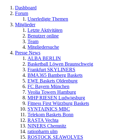
Dashboard
Forum
Unerledigte Themen
Mitglieder
Letzte Aktivitäten
Benutzer online
Team
Mitgliedersuche
Presse News
ALBA BERLIN
Basketball Löwen Braunschweig
Frankfurt SKYLINERS
BMA365 Bamberg Baskets
EWE Baskets Oldenburg
FC Bayern München
Veolia Towers Hamburg
MHP RIESEN Ludwigsburg
Fitness First Würzburg Baskets
SYNTAINICS MBC
Telekom Baskets Bonn
RASTA Vechta
NINERS Chemnitz
ratiopharm ulm
ROSTOCK SEAWOLVES