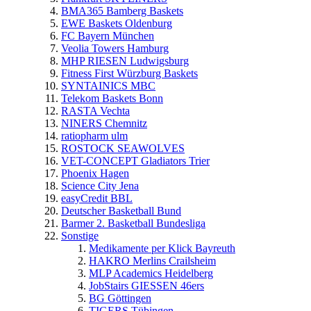
BMA365 Bamberg Baskets
EWE Baskets Oldenburg
FC Bayern München
Veolia Towers Hamburg
MHP RIESEN Ludwigsburg
Fitness First Würzburg Baskets
SYNTAINICS MBC
Telekom Baskets Bonn
RASTA Vechta
NINERS Chemnitz
ratiopharm ulm
ROSTOCK SEAWOLVES
VET-CONCEPT Gladiators Trier
Phoenix Hagen
Science City Jena
easyCredit BBL
Deutscher Basketball Bund
Barmer 2. Basketball Bundesliga
Sonstige
Medikamente per Klick Bayreuth
HAKRO Merlins Crailsheim
MLP Academics Heidelberg
JobStairs GIESSEN 46ers
BG Göttingen
TIGERS Tübingen