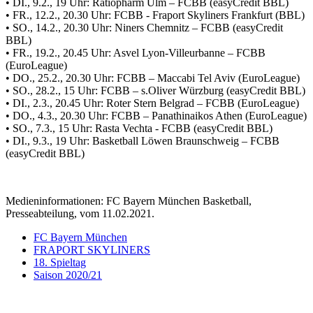
• DI., 9.2., 19 Uhr: Ratiopharm Ulm – FCBB (easyCredit BBL)
• FR., 12.2., 20.30 Uhr: FCBB - Fraport Skyliners Frankfurt (BBL)
• SO., 14.2., 20.30 Uhr: Niners Chemnitz – FCBB (easyCredit
BBL)
• FR., 19.2., 20.45 Uhr: Asvel Lyon-Villeurbanne – FCBB
(EuroLeague)
• DO., 25.2., 20.30 Uhr: FCBB – Maccabi Tel Aviv (EuroLeague)
• SO., 28.2., 15 Uhr: FCBB – s.Oliver Würzburg (easyCredit BBL)
• DI., 2.3., 20.45 Uhr: Roter Stern Belgrad – FCBB (EuroLeague)
• DO., 4.3., 20.30 Uhr: FCBB – Panathinaikos Athen (EuroLeague)
• SO., 7.3., 15 Uhr: Rasta Vechta - FCBB (easyCredit BBL)
• DI., 9.3., 19 Uhr: Basketball Löwen Braunschweig – FCBB
(easyCredit BBL)
Medieninformationen: FC Bayern München Basketball,
Presseabteilung, vom 11.02.2021.
FC Bayern München
FRAPORT SKYLINERS
18. Spieltag
Saison 2020/21