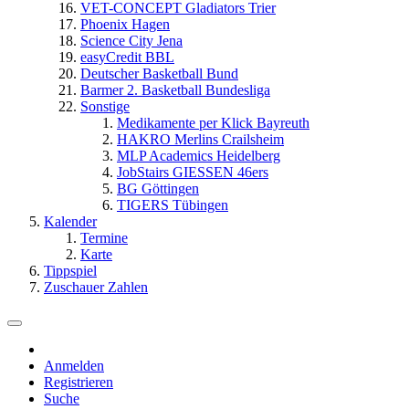
VET-CONCEPT Gladiators Trier
Phoenix Hagen
Science City Jena
easyCredit BBL
Deutscher Basketball Bund
Barmer 2. Basketball Bundesliga
Sonstige
Medikamente per Klick Bayreuth
HAKRO Merlins Crailsheim
MLP Academics Heidelberg
JobStairs GIESSEN 46ers
BG Göttingen
TIGERS Tübingen
Kalender
Termine
Karte
Tippspiel
Zuschauer Zahlen
Anmelden
Registrieren
Suche