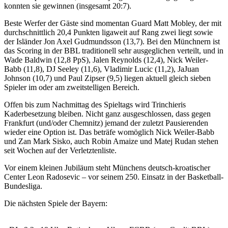
konnten sie gewinnen (insgesamt
20:7).
Beste Werfer der Gäste sind momentan Guard Matt Mobley, der mit
durchschnittlich 20,4 Punkten ligaweit auf Rang zwei liegt sowie
der Isländer Jon Axel Gudmundsson (13,7). Bei den Münchnern ist
das Scoring in der BBL traditionell sehr ausgeglichen verteilt, und in
Wade Baldwin (12,8 PpS), Jalen Reynolds (12,4), Nick Weiler-
Babb (11,8), DJ Seeley (11,6), Vladimir Lucic (11,2), JaJuan
Johnson (10,7) und Paul Zipser (9,5) liegen aktuell gleich sieben
Spieler im oder am zweitstelligen Bereich.
Offen bis zum Nachmittag des Spieltags wird Trinchieris
Kaderbesetzung bleiben. Nicht ganz ausgeschlossen, dass gegen
Frankfurt (und/oder Chemnitz) jemand der zuletzt Pausierenden
wieder eine Option ist. Das beträfe womöglich Nick Weiler-Babb
und Zan Mark Sisko, auch Robin Amaize und Matej Rudan stehen
seit Wochen auf der Verletztenliste.
Vor einem kleinen Jubiläum steht Münchens deutsch-kroatischer
Center Leon Radosevic – vor seinem 250. Einsatz in der Basketball-
Bundesliga.
Die nächsten Spiele der Bayern: