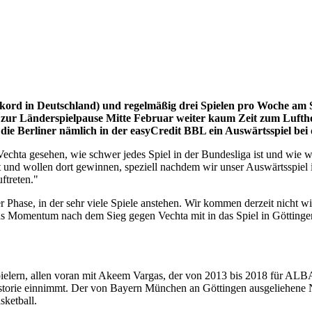
kord in Deutschland) und regelmäßig drei Spielen pro Woche am S
r Länderspielpause Mitte Februar weiter kaum Zeit zum Lufthole
 die Berliner nämlich in der easyCredit BBL ein Auswärtsspiel bei
chta gesehen, wie schwer jedes Spiel in der Bundesliga ist und wie wich
it und wollen dort gewinnen, speziell nachdem wir unser Auswärtsspiel 
ftreten."
r Phase, in der sehr viele Spiele anstehen. Wir kommen derzeit nicht 
das Momentum nach dem Sieg gegen Vechta mit in das Spiel in Götting
lern, allen voran mit Akeem Vargas, der von 2013 bis 2018 für ALBA s
istorie einnimmt. Der von Bayern München an Göttingen ausgeliehen
ketball.