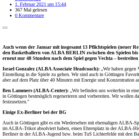
1. Februar 2021 um 15:44
367 Mal gelesen
0 Kommentare
Auch wenn der Januar mit insgesamt 13 Pflichtspielen (neuer Re
den Basketballern von ALBA BERLIN zwischen den Spielen bis zu
erneut nur 48 Stunden nach dem Spiel gegen Vechta – bestreiten
Israel Gonzalez (ALBA Associate Headcoach):
„Wir haben gegen Ve
Einstellung in die Spiele zu gehen. Wir sind auch in Göttingen Favor
aber auf dem Platz über 40 Minuten mit Energie und Konzentration au
Ben Lammers (ALBA-Center):
„Wir befinden uns weiterhin in eine
in Göttingen bestmöglich regenerieren und vorbereiten. Wir wollen 
festzusetzen."
Einige Ex-Berliner bei der BG
Auch in Göttingen gibt es ein Wiedersehen mit ehemaligen ALBA-Spie
im ALBA-Trikot absolviert haben, einen Ehrenplatz in der ALBA-H
Berliner in der ALBA-Jugend bzw. beim TuS Lichterfelde mit den Bas