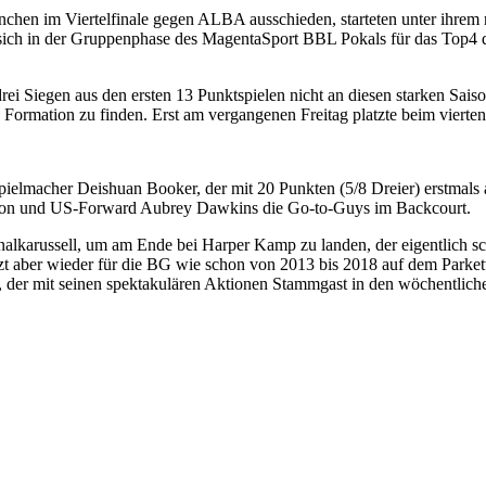
München im Viertelfinale gegen ALBA ausschieden, starteten unter ihre
sich in der Gruppenphase des MagentaSport BBL Pokals für das Top4 qu
rei Siegen aus den ersten 13 Punktspielen nicht an diesen starken Sais
le Formation zu finden. Erst am vergangenen Freitag platzte beim vier
elmacher Deishuan Booker, der mit 20 Punkten (5/8 Dreier) erstmals au
lson und US-Forward Aubrey Dawkins die Go-to-Guys im Backcourt.
onalkarussell, um am Ende bei Harper Kamp zu landen, der eigentlich s
 aber wieder für die BG wie schon von 2013 bis 2018 auf dem Parkett s
 der mit seinen spektakulären Aktionen Stammgast in den wöchentlichen