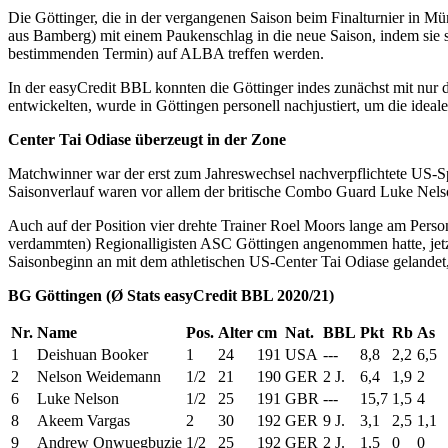
Die Göttinger, die in der vergangenen Saison beim Finalturnier in 
aus Bamberg) mit einem Paukenschlag in die neue Saison, indem sie 
bestimmenden Termin) auf ALBA treffen werden.
In der easyCredit BBL konnten die Göttinger indes zunächst mit nur d
entwickelten, wurde in Göttingen personell nachjustiert, um die idea
Center Tai Odiase überzeugt in der Zone
Matchwinner war der erst zum Jahreswechsel nachverpflichtete US-Spi
Saisonverlauf waren vor allem der britische Combo Guard Luke Ne
Auch auf der Position vier drehte Trainer Roel Moors lange am Pers
verdammten) Regionalligisten ASC Göttingen angenommen hatte, jetzt
Saisonbeginn an mit dem athletischen US-Center Tai Odiase gelandet,
BG Göttingen (Ø Stats easyCredit BBL 2020/21)
Nr.
Name
Pos.
Alter
cm
Nat.
BBL
Pkt
Rb
As
1
Deishuan Booker
1
24
191
USA
---
8,8
2,2
6,5
2
Nelson Weidemann
1/2
21
190
GER
2 J.
6,4
1,9
2
6
Luke Nelson
1/2
25
191
GBR
---
15,7
1,5
4
8
Akeem Vargas
2
30
192
GER
9 J.
3,1
2,5
1,1
9
Andrew Onwuegbuzie
1/2
25
192
GER
2 J.
1,5
0
0