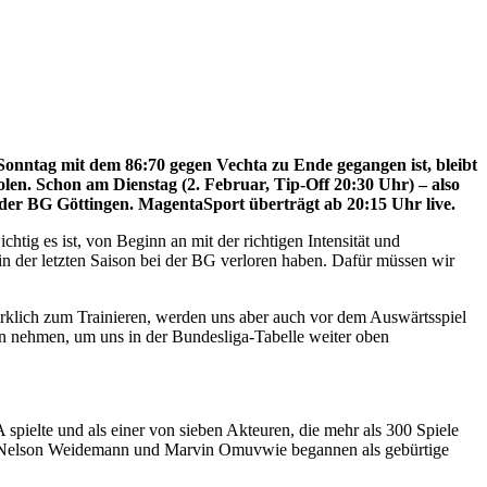
onntag mit dem 86:70 gegen Vechta zu Ende gegangen ist, bleibt
n. Schon am Dienstag (2. Februar, Tip-Off 20:30 Uhr) – also
 der BG Göttingen. MagentaSport überträgt ab 20:15 Uhr live.
tig es ist, von Beginn an mit der richtigen Intensität und
in der letzten Saison bei der BG verloren haben. Dafür müssen wir
wirklich zum Trainieren, werden uns aber auch vor dem Auswärtsspiel
en nehmen, um uns in der Bundesliga-Tabelle weiter oben
pielte und als einer von sieben Akteuren, die mehr als 300 Spiele
e Nelson Weidemann und Marvin Omuvwie begannen als gebürtige