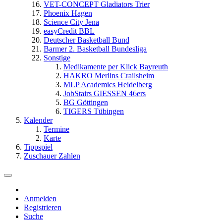
VET-CONCEPT Gladiators Trier
Phoenix Hagen
Science City Jena
easyCredit BBL
Deutscher Basketball Bund
Barmer 2. Basketball Bundesliga
Sonstige
Medikamente per Klick Bayreuth
HAKRO Merlins Crailsheim
MLP Academics Heidelberg
JobStairs GIESSEN 46ers
BG Göttingen
TIGERS Tübingen
Kalender
Termine
Karte
Tippspiel
Zuschauer Zahlen
Anmelden
Registrieren
Suche