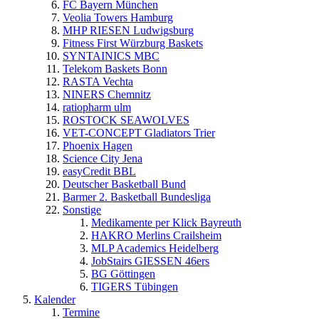
FC Bayern München
Veolia Towers Hamburg
MHP RIESEN Ludwigsburg
Fitness First Würzburg Baskets
SYNTAINICS MBC
Telekom Baskets Bonn
RASTA Vechta
NINERS Chemnitz
ratiopharm ulm
ROSTOCK SEAWOLVES
VET-CONCEPT Gladiators Trier
Phoenix Hagen
Science City Jena
easyCredit BBL
Deutscher Basketball Bund
Barmer 2. Basketball Bundesliga
Sonstige
Medikamente per Klick Bayreuth
HAKRO Merlins Crailsheim
MLP Academics Heidelberg
JobStairs GIESSEN 46ers
BG Göttingen
TIGERS Tübingen
Kalender
Termine