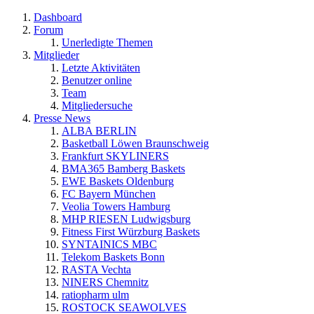
Dashboard
Forum
Unerledigte Themen
Mitglieder
Letzte Aktivitäten
Benutzer online
Team
Mitgliedersuche
Presse News
ALBA BERLIN
Basketball Löwen Braunschweig
Frankfurt SKYLINERS
BMA365 Bamberg Baskets
EWE Baskets Oldenburg
FC Bayern München
Veolia Towers Hamburg
MHP RIESEN Ludwigsburg
Fitness First Würzburg Baskets
SYNTAINICS MBC
Telekom Baskets Bonn
RASTA Vechta
NINERS Chemnitz
ratiopharm ulm
ROSTOCK SEAWOLVES