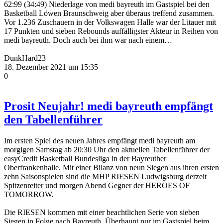
62:99 (34:49) Niederlage von medi bayreuth im Gastspiel bei den
Basketball Löwen Braunschweig aber überaus treffend zusammen.
Vor 1.236 Zuschauern in der Volkswagen Halle war der Litauer mit
17 Punkten und sieben Rebounds auffälligster Akteur in Reihen von
medi bayreuth. Doch auch bei ihm war nach einem…
DunkHard23
18. Dezember 2021 um 15:35
0
Prosit Neujahr! medi bayreuth empfängt
den Tabellenführer
Im ersten Spiel des neuen Jahres empfängt medi bayreuth am
morgigen Samstag ab 20:30 Uhr den aktuellen Tabellenführer der
easyCredit Basketball Bundesliga in der Bayreuther
Oberfrankenhalle. Mit einer Bilanz von neun Siegen aus ihren ersten
zehn Saisonspielen sind die MHP RIESEN Ludwigsburg derzeit
Spitzenreiter und morgen Abend Gegner der HEROES OF
TOMORROW.
Die RIESEN kommen mit einer beachtlichen Serie von sieben
Siegen in Folge nach Bayreuth. Überhaupt nur im Gastspiel beim