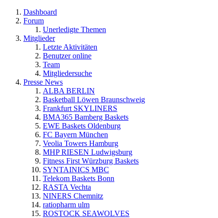
Dashboard
Forum
Unerledigte Themen
Mitglieder
Letzte Aktivitäten
Benutzer online
Team
Mitgliedersuche
Presse News
ALBA BERLIN
Basketball Löwen Braunschweig
Frankfurt SKYLINERS
BMA365 Bamberg Baskets
EWE Baskets Oldenburg
FC Bayern München
Veolia Towers Hamburg
MHP RIESEN Ludwigsburg
Fitness First Würzburg Baskets
SYNTAINICS MBC
Telekom Baskets Bonn
RASTA Vechta
NINERS Chemnitz
ratiopharm ulm
ROSTOCK SEAWOLVES