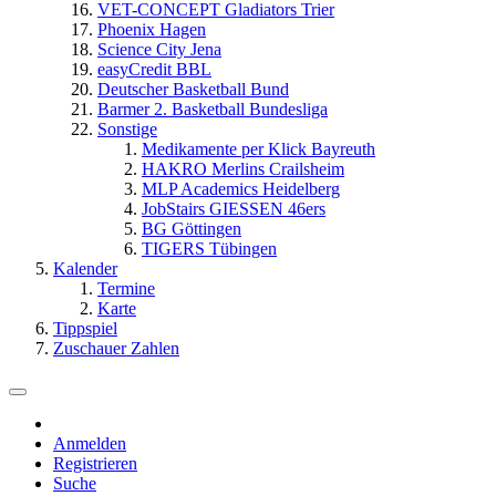
VET-CONCEPT Gladiators Trier
Phoenix Hagen
Science City Jena
easyCredit BBL
Deutscher Basketball Bund
Barmer 2. Basketball Bundesliga
Sonstige
Medikamente per Klick Bayreuth
HAKRO Merlins Crailsheim
MLP Academics Heidelberg
JobStairs GIESSEN 46ers
BG Göttingen
TIGERS Tübingen
Kalender
Termine
Karte
Tippspiel
Zuschauer Zahlen
Anmelden
Registrieren
Suche