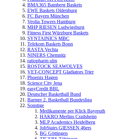
BMA365 Bamberg Baskets
EWE Baskets Oldenburg
FC Bayern München
Veolia Towers Hamburg
MHP RIESEN Ludwigsburg
Fitness First Würzburg Baskets
SYNTAINICS MBC
Telekom Baskets Bonn
RASTA Vechta
NINERS Chemnitz
ratiopharm ulm
ROSTOCK SEAWOLVES
VET-CONCEPT Gladiators Trier
Phoenix Hagen
Science City Jena
easyCredit BBL
Deutscher Basketball Bund
Barmer 2. Basketball Bundesliga
Sonstige
Medikamente per Klick Bayreuth
HAKRO Merlins Crailsheim
MLP Academics Heidelberg
JobStairs GIESSEN 46ers
BG Göttingen
TIGERS Tübingen