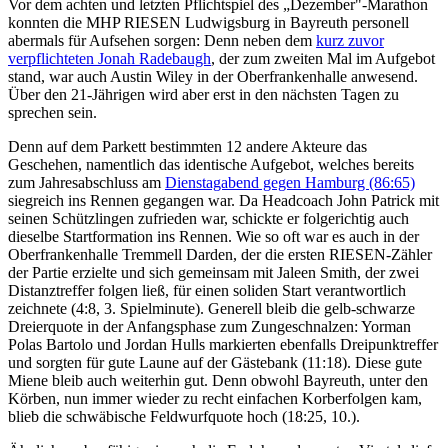
Vor dem achten und letzten Pflichtspiel des „Dezember"-Marathon
konnten die MHP RIESEN Ludwigsburg in Bayreuth personell
abermals für Aufsehen sorgen: Denn neben dem
kurz zuvor
verpflichteten Jonah Radebaugh
, der zum zweiten Mal im Aufgebot
stand, war auch Austin Wiley in der Oberfrankenhalle anwesend.
Über den 21-Jährigen wird aber erst in den nächsten Tagen zu
sprechen sein.
Denn auf dem Parkett bestimmten 12 andere Akteure das
Geschehen, namentlich das identische Aufgebot, welches bereits
zum Jahresabschluss am
Dienstagabend gegen Hamburg (86:65)
siegreich ins Rennen gegangen war. Da Headcoach John Patrick mit
seinen Schützlingen zufrieden war, schickte er folgerichtig auch
dieselbe Startformation ins Rennen. Wie so oft war es auch in der
Oberfrankenhalle Tremmell Darden, der die ersten RIESEN-Zähler
der Partie erzielte und sich gemeinsam mit Jaleen Smith, der zwei
Distanztreffer folgen ließ, für einen soliden Start verantwortlich
zeichnete (4:8, 3. Spielminute). Generell bleib die gelb-schwarze
Dreierquote in der Anfangsphase zum Zungeschnalzen: Yorman
Polas Bartolo und Jordan Hulls markierten ebenfalls Dreipunktreffer
und sorgten für gute Laune auf der Gästebank (11:18). Diese gute
Miene bleib auch weiterhin gut. Denn obwohl Bayreuth, unter den
Körben, nun immer wieder zu recht einfachen Korberfolgen kam,
blieb die schwäbische Feldwurfquote hoch (18:25, 10.).