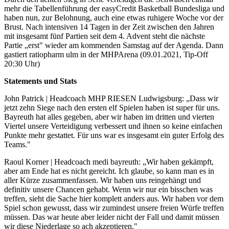
mehr die Tabellenführung der easyCredit Basketball Bundesliga und
haben nun, zur Belohnung, auch eine etwas ruhigere Woche vor der
Brust. Nach intensiven 14 Tagen in der Zeit zwischen den Jahren
mit insgesamt fünf Partien seit dem 4. Advent steht die nächste
Partie „erst" wieder am kommenden Samstag auf der Agenda. Dann
gastiert ratiopharm ulm in der MHPArena (09.01.2021, Tip-Off
20:30 Uhr)
Statements und Stats
John Patrick | Headcoach MHP RIESEN Ludwigsburg: „Dass wir
jetzt zehn Siege nach den ersten elf Spielen haben ist super für uns.
Bayreuth hat alles gegeben, aber wir haben im dritten und vierten
Viertel unsere Verteidigung verbessert und ihnen so keine einfachen
Punkte mehr gestattet. Für uns war es insgesamt ein guter Erfolg des
Teams."
Raoul Korner | Headcoach medi bayreuth: „Wir haben gekämpft,
aber am Ende hat es nicht gereicht. Ich glaube, so kann man es in
aller Kürze zusammenfassen. Wir haben uns reingehängt und
definitiv unsere Chancen gehabt. Wenn wir nur ein bisschen was
treffen, sieht die Sache hier komplett anders aus. Wir haben vor dem
Spiel schon gewusst, dass wir zumindest unsere freien Würfe treffen
müssen. Das war heute aber leider nicht der Fall und damit müssen
wir diese Niederlage so ach akzeptieren."