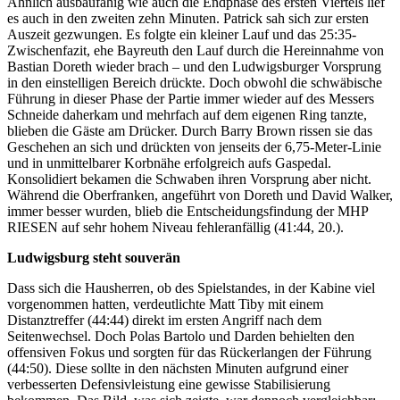
Ähnlich ausbaufähig wie auch die Endphase des ersten Viertels lief
es auch in den zweiten zehn Minuten. Patrick sah sich zur ersten
Auszeit gezwungen. Es folgte ein kleiner Lauf und das 25:35-
Zwischenfazit, ehe Bayreuth den Lauf durch die Hereinnahme von
Bastian Doreth wieder brach – und den Ludwigsburger Vorsprung
in den einstelligen Bereich drückte. Doch obwohl die schwäbische
Führung in dieser Phase der Partie immer wieder auf des Messers
Schneide daherkam und mehrfach auf dem eigenen Ring tanzte,
blieben die Gäste am Drücker. Durch Barry Brown rissen sie das
Geschehen an sich und drückten von jenseits der 6,75-Meter-Linie
und in unmittelbarer Korbnähe erfolgreich aufs Gaspedal.
Konsolidiert bekamen die Schwaben ihren Vorsprung aber nicht.
Während die Oberfranken, angeführt von Doreth und David Walker,
immer besser wurden, blieb die Entscheidungsfindung der MHP
RIESEN auf sehr hohem Niveau fehleranfällig (41:44, 20.).
Ludwigsburg steht souverän
Dass sich die Hausherren, ob des Spielstandes, in der Kabine viel
vorgenommen hatten, verdeutlichte Matt Tiby mit einem
Distanztreffer (44:44) direkt im ersten Angriff nach dem
Seitenwechsel. Doch Polas Bartolo und Darden behielten den
offensiven Fokus und sorgten für das Rückerlangen der Führung
(44:50). Diese sollte in den nächsten Minuten aufgrund einer
verbesserten Defensivleistung eine gewisse Stabilisierung