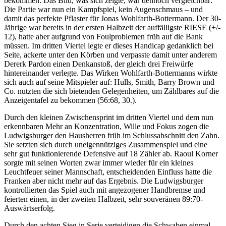
bekommen. Das Bild, was sich zeigte, war dennoch vergleichbar:
Die Partie war nun ein Kampfspiel, kein Augenschmaus – und
damit das perfekte Pflaster für Jonas Wohlfarth-Bottermann. Der 30-
Jährige war bereits in der ersten Halbzeit der auffälligste RIESE (+/-
12), hatte aber aufgrund von Foulproblemen früh auf die Bank
müssen. Im dritten Viertel legte er dieses Handicap gedanklich bei
Seite, ackerte unter den Körben und verpasste damit unter anderem
Dererk Pardon einen Denkanstoß, der gleich drei Freiwürfe
hintereinander verlegte. Das Wirken Wohlfarth-Bottermanns wirkte
sich auch auf seine Mitspieler auf: Hulls, Smith, Barry Brown und
Co. nutzten die sich bietenden Gelegenheiten, um Zählbares auf die
Anzeigentafel zu bekommen (56:68, 30.).
Durch den kleinen Zwischensprint im dritten Viertel und dem nun
erkennbaren Mehr an Konzentration, Wille und Fokus zogen die
Ludwigsburger den Hausherren früh im Schlussabschnitt den Zahn.
Sie setzten sich durch uneigennütziges Zusammenspiel und eine
sehr gut funktionierende Defensive auf 18 Zähler ab. Raoul Korner
sorgte mit seinen Worten zwar immer wieder für ein kleines
Leuchtfeuer seiner Mannschaft, entscheidenden Einfluss hatte die
Franken aber nicht mehr auf das Ergebnis. Die Ludwigsburger
kontrollierten das Spiel auch mit angezogener Handbremse und
feierten einen, in der zweiten Halbzeit, sehr souveränen 89:70-
Auswärtserfolg.
Durch den achten Sieg in Serie verteidigen die Schwaben einmal