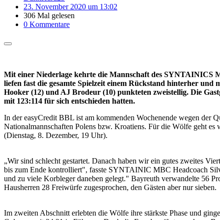
23. November 2020 um 13:02
306 Mal gelesen
0 Kommentare
Mit einer Niederlage kehrte die Mannschaft des SYNTAINICS MB
liefen fast die gesamte Spielzeit einem Rückstand hinterher und
Hooker (12) und AJ Brodeur (10) punkteten zweistellig. Die Ga
mit 123:114 für sich entschieden hatten.
In der easyCredit BBL ist am kommenden Wochenende wegen der Quali
Nationalmannschaften Polens bzw. Kroatiens. Für die Wölfe geht e
(Dienstag, 8. Dezember, 19 Uhr).
„Wir sind schlecht gestartet. Danach haben wir ein gutes zweites Vie
bis zum Ende kontrolliert", fasste SYNTAINIC MBC Headcoach Silva
und zu viele Korbleger daneben gelegt." Bayreuth verwandelte 56 Pr
Hausherren 28 Freiwürfe zugesprochen, den Gästen aber nur sieben.
Im zweiten Abschnitt erlebten die Wölfe ihre stärkste Phase und g