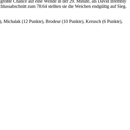
 größte Chance auf eine Wende in der 29. Minute, als David Brembly
hlussabschnitt zum 78:64 stellten sie die Weichen endgültig auf Sieg.
), Michalak (12 Punkte), Brodeur (10 Punkte), Kerusch (6 Punkte),