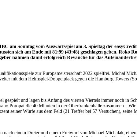
C am Sonntag vom Auswärtsspiel am 3. Spieltag der easyCredit B
 mussten sich am Ende mit 81:99 (43:48) geschlagen geben. Roko Ro
stgeber nahmen damit erfolgreich Revanche für das Aufeinandertre
fikationsspiele zur Europameisterschaft 2022 spielfrei. Michal Mic
s weiter mit dem Heimspiel-Doppelplack gegen die Hamburg Towers (
rtel gespielt und lagen bis Anfang des vierten Viertels immer noch in S
no Poropat die 40 Minuten in der Oberfrankenhalle zusammen. „Wir 
ozent seiner Würfe aus dem Feld (21 Treffer bei 57 Versuchen), seine
ingen nach einem Dreier und einem Freiwurf von Michael Michalak, ein