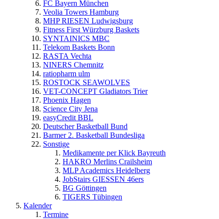
FC Bayern München
Veolia Towers Hamburg
MHP RIESEN Ludwigsburg
Fitness First Würzburg Baskets
SYNTAINICS MBC
Telekom Baskets Bonn
RASTA Vechta
NINERS Chemnitz
ratiopharm ulm
ROSTOCK SEAWOLVES
VET-CONCEPT Gladiators Trier
Phoenix Hagen
Science City Jena
easyCredit BBL
Deutscher Basketball Bund
Barmer 2. Basketball Bundesliga
Sonstige
Medikamente per Klick Bayreuth
HAKRO Merlins Crailsheim
MLP Academics Heidelberg
JobStairs GIESSEN 46ers
BG Göttingen
TIGERS Tübingen
Kalender
Termine