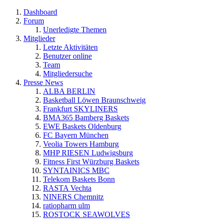
Dashboard
Forum
Unerledigte Themen
Mitglieder
Letzte Aktivitäten
Benutzer online
Team
Mitgliedersuche
Presse News
ALBA BERLIN
Basketball Löwen Braunschweig
Frankfurt SKYLINERS
BMA365 Bamberg Baskets
EWE Baskets Oldenburg
FC Bayern München
Veolia Towers Hamburg
MHP RIESEN Ludwigsburg
Fitness First Würzburg Baskets
SYNTAINICS MBC
Telekom Baskets Bonn
RASTA Vechta
NINERS Chemnitz
ratiopharm ulm
ROSTOCK SEAWOLVES