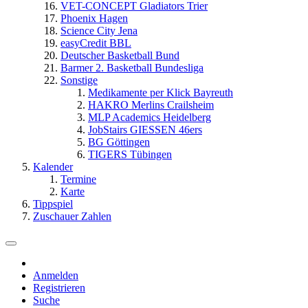
VET-CONCEPT Gladiators Trier
Phoenix Hagen
Science City Jena
easyCredit BBL
Deutscher Basketball Bund
Barmer 2. Basketball Bundesliga
Sonstige
Medikamente per Klick Bayreuth
HAKRO Merlins Crailsheim
MLP Academics Heidelberg
JobStairs GIESSEN 46ers
BG Göttingen
TIGERS Tübingen
Kalender
Termine
Karte
Tippspiel
Zuschauer Zahlen
Anmelden
Registrieren
Suche