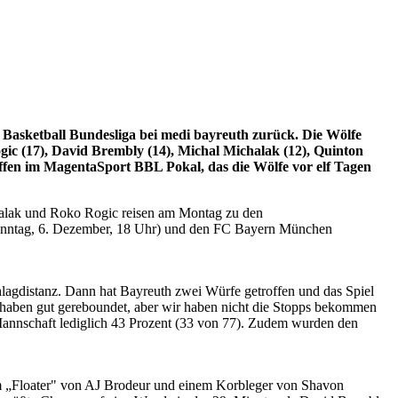
asketball Bundesliga bei medi bayreuth zurück. Die Wölfe
gic (17), David Brembly (14), Michal Michalak (12), Quinton
ffen im MagentaSport BBL Pokal, das die Wölfe vor elf Tagen
halak und Roko Rogic reisen am Montag zu den
Sonntag, 6. Dezember, 18 Uhr) und den FC Bayern München
chlagdistanz. Dann hat Bayreuth zwei Würfe getroffen und das Spiel
haben gut gereboundet, aber wir haben nicht die Stopps bekommen
 Mannschaft lediglich 43 Prozent (33 von 77). Zudem wurden den
em „Floater" von AJ Brodeur und einem Korbleger von Shavon