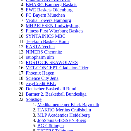
BMA365 Bamberg Baskets
EWE Baskets Oldenburg
FC Bayern München
Veolia Towers Hamburg
MHP RIESEN Ludwigsburg
Fitness First Würzburg Baskets
SYNTAINICS MBC
Telekom Baskets Bonn
RASTA Vechta
NINERS Chemnitz
ratiopharm ulm
ROSTOCK SEAWOLVES
VET-CONCEPT Gladiators Trier
Phoenix Hagen
Science City Jena
easyCredit BBL
Deutscher Basketball Bund
Barmer 2. Basketball Bundesliga
Sonstige
Medikamente per Klick Bayreuth
HAKRO Merlins Crailsheim
MLP Academics Heidelberg
JobStairs GIESSEN 46ers
BG Göttingen
TIGERS Tübingen