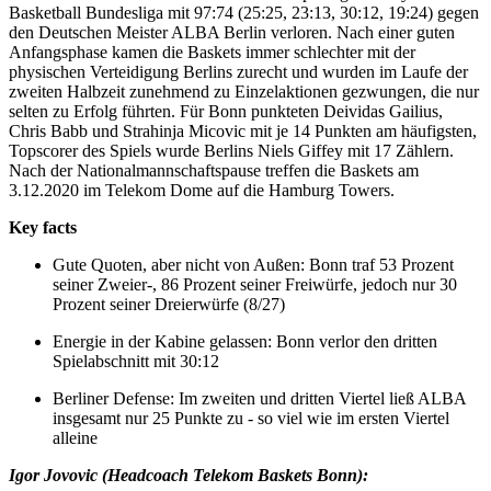
Basketball Bundesliga mit 97:74 (25:25, 23:13, 30:12, 19:24) gegen
den Deutschen Meister ALBA Berlin verloren. Nach einer guten
Anfangsphase kamen die Baskets immer schlechter mit der
physischen Verteidigung Berlins zurecht und wurden im Laufe der
zweiten Halbzeit zunehmend zu Einzelaktionen gezwungen, die nur
selten zu Erfolg führten. Für Bonn punkteten Deividas Gailius,
Chris Babb und Strahinja Micovic mit je 14 Punkten am häufigsten,
Topscorer des Spiels wurde Berlins Niels Giffey mit 17 Zählern.
Nach der Nationalmannschaftspause treffen die Baskets am
3.12.2020 im Telekom Dome auf die Hamburg Towers.
Key facts
Gute Quoten, aber nicht von Außen: Bonn traf 53 Prozent
seiner Zweier-, 86 Prozent seiner Freiwürfe, jedoch nur 30
Prozent seiner Dreierwürfe (8/27)
Energie in der Kabine gelassen: Bonn verlor den dritten
Spielabschnitt mit 30:12
Berliner Defense: Im zweiten und dritten Viertel ließ ALBA
insgesamt nur 25 Punkte zu - so viel wie im ersten Viertel
alleine
Igor Jovovic (Headcoach Telekom Baskets Bonn):