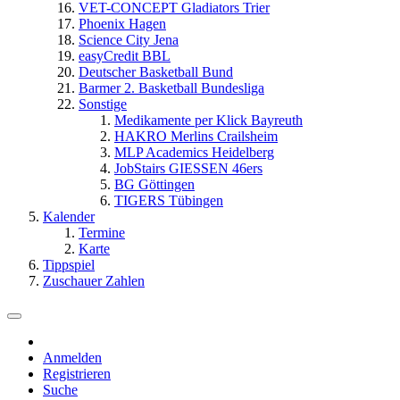
VET-CONCEPT Gladiators Trier
Phoenix Hagen
Science City Jena
easyCredit BBL
Deutscher Basketball Bund
Barmer 2. Basketball Bundesliga
Sonstige
Medikamente per Klick Bayreuth
HAKRO Merlins Crailsheim
MLP Academics Heidelberg
JobStairs GIESSEN 46ers
BG Göttingen
TIGERS Tübingen
Kalender
Termine
Karte
Tippspiel
Zuschauer Zahlen
Anmelden
Registrieren
Suche