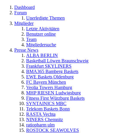
Dashboard
Forum
Unerledigte Themen
Mitglieder
Letzte Aktivitäten
Benutzer online
Team
Mitgliedersuche
Presse News
ALBA BERLIN
Basketball Löwen Braunschweig
Frankfurt SKYLINERS
BMA365 Bamberg Baskets
EWE Baskets Oldenburg
FC Bayern München
Veolia Towers Hamburg
MHP RIESEN Ludwigsburg
Fitness First Würzburg Baskets
SYNTAINICS MBC
Telekom Baskets Bonn
RASTA Vechta
NINERS Chemnitz
ratiopharm ulm
ROSTOCK SEAWOLVES