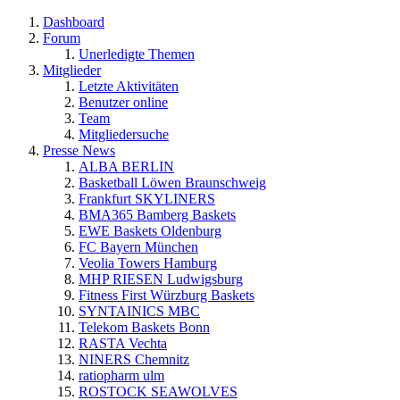
Dashboard
Forum
Unerledigte Themen
Mitglieder
Letzte Aktivitäten
Benutzer online
Team
Mitgliedersuche
Presse News
ALBA BERLIN
Basketball Löwen Braunschweig
Frankfurt SKYLINERS
BMA365 Bamberg Baskets
EWE Baskets Oldenburg
FC Bayern München
Veolia Towers Hamburg
MHP RIESEN Ludwigsburg
Fitness First Würzburg Baskets
SYNTAINICS MBC
Telekom Baskets Bonn
RASTA Vechta
NINERS Chemnitz
ratiopharm ulm
ROSTOCK SEAWOLVES