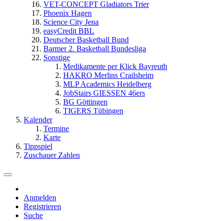
VET-CONCEPT Gladiators Trier
Phoenix Hagen
Science City Jena
easyCredit BBL
Deutscher Basketball Bund
Barmer 2. Basketball Bundesliga
Sonstige
Medikamente per Klick Bayreuth
HAKRO Merlins Crailsheim
MLP Academics Heidelberg
JobStairs GIESSEN 46ers
BG Göttingen
TIGERS Tübingen
Kalender
Termine
Karte
Tippspiel
Zuschauer Zahlen
Anmelden
Registrieren
Suche