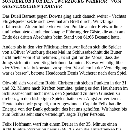
SONDERLOB FÜR DEN „WÜRZBURG WARRIOR" VOM
GEGNERISCHEN TRAINER
Das Duell Barnett gegen Downs ging auch danach weiter - Vechtas
Flügelspieler setzte sich zweimal am Brett durch, Würzburgs
erfahrenster Akteur holte vier weitere Punkte an der Freiwurflinie
und behauptete damit eine knappe Führung der Gäste, die auch am
Ende des dritten Abschnitts beim Stand von 61:66 Bestand hatte.
Anders als in den vier Pflichtspielen zuvor ließen sich die Spieler
von s.Oliver Würzburg dieses Mal im Schlussabschnitt die Butter
nicht mehr vom Brot nehmen: „Es ist gut für die Moral, dass die
Jungs sich mit einem Sieg belohnen konnten. Es war wichtig, über
vier Viertel relativ konstant zu spielen. Vor allem in der Verteidigung
war es besser", betonte Headcoach Denis Wucherer nach dem Spiel.
Obwohl sich vor allem Robin Christen mit sieben Punkten in der 31.
und 32. Minute nach Kräften bemühte, gelang es den Hausherren im
Schlussabschnitt nicht mehr, den Spielstand zu ihren Gunsten zu
drehen. „In den bisherigen Spielen hatten wir Angst zu verlieren.
Heute haben wir gespielt, um zu gewinnen. Captain Felix hat die
Energie von der Bank gebracht, das hat uns geholfen. Wir haben bis
zum Schluss sehr stark verteidigt", sagte Tayler Persons.
Felix Hoffmann warf mit einem Dreier in der 35. Minute einen
Acht-Punkte-Vorsprung heraus (68:76), den die Unterfranken bis