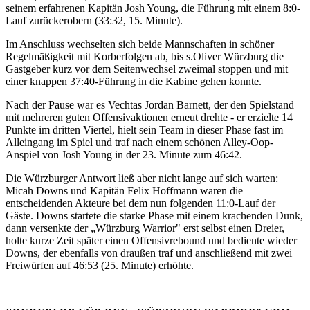
seinem erfahrenen Kapitän Josh Young, die Führung mit einem 8:0-
Lauf zurückerobern (33:32, 15. Minute).
Im Anschluss wechselten sich beide Mannschaften in schöner
Regelmäßigkeit mit Korberfolgen ab, bis s.Oliver Würzburg die
Gastgeber kurz vor dem Seitenwechsel zweimal stoppen und mit
einer knappen 37:40-Führung in die Kabine gehen konnte.
Nach der Pause war es Vechtas Jordan Barnett, der den Spielstand
mit mehreren guten Offensivaktionen erneut drehte - er erzielte 14
Punkte im dritten Viertel, hielt sein Team in dieser Phase fast im
Alleingang im Spiel und traf nach einem schönen Alley-Oop-
Anspiel von Josh Young in der 23. Minute zum 46:42.
Die Würzburger Antwort ließ aber nicht lange auf sich warten:
Micah Downs und Kapitän Felix Hoffmann waren die
entscheidenden Akteure bei dem nun folgenden 11:0-Lauf der
Gäste. Downs startete die starke Phase mit einem krachenden Dunk,
dann versenkte der „Würzburg Warrior" erst selbst einen Dreier,
holte kurze Zeit später einen Offensivrebound und bediente wieder
Downs, der ebenfalls von draußen traf und anschließend mit zwei
Freiwürfen auf 46:53 (25. Minute) erhöhte.