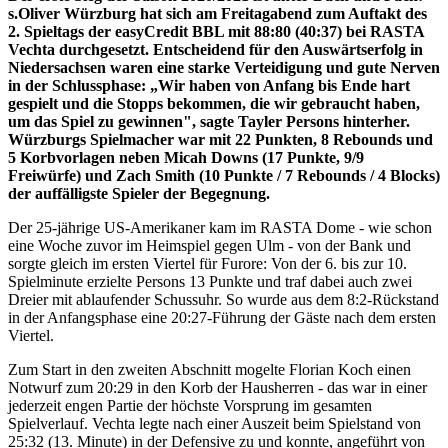
s.Oliver Würzburg hat sich am Freitagabend zum Auftakt des
2. Spieltags der easyCredit BBL mit 88:80 (40:37) bei RASTA
Vechta durchgesetzt. Entscheidend für den Auswärtserfolg in
Niedersachsen waren eine starke Verteidigung und gute Nerven
in der Schlussphase: „Wir haben von Anfang bis Ende hart
gespielt und die Stopps bekommen, die wir gebraucht haben,
um das Spiel zu gewinnen", sagte Tayler Persons hinterher.
Würzburgs Spielmacher war mit 22 Punkten, 8 Rebounds und
5 Korbvorlagen neben Micah Downs (17 Punkte, 9/9
Freiwürfe) und Zach Smith (10 Punkte / 7 Rebounds / 4 Blocks)
der auffälligste Spieler der Begegnung.
Der 25-jährige US-Amerikaner kam im RASTA Dome - wie schon
eine Woche zuvor im Heimspiel gegen Ulm - von der Bank und
sorgte gleich im ersten Viertel für Furore: Von der 6. bis zur 10.
Spielminute erzielte Persons 13 Punkte und traf dabei auch zwei
Dreier mit ablaufender Schussuhr. So wurde aus dem 8:2-Rückstand
in der Anfangsphase eine 20:27-Führung der Gäste nach dem ersten
Viertel.
Zum Start in den zweiten Abschnitt mogelte Florian Koch einen
Notwurf zum 20:29 in den Korb der Hausherren - das war in einer
jederzeit engen Partie der höchste Vorsprung im gesamten
Spielverlauf. Vechta legte nach einer Auszeit beim Spielstand von
25:32 (13. Minute) in der Defensive zu und konnte, angeführt von