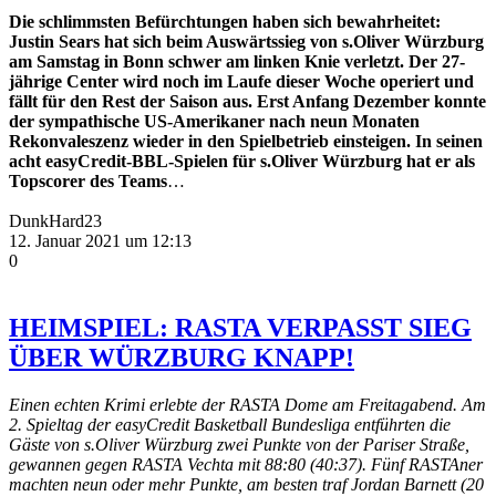
Die schlimmsten Befürchtungen haben sich bewahrheitet:
Justin Sears hat sich beim Auswärtssieg von s.Oliver Würzburg
am Samstag in Bonn schwer am linken Knie verletzt. Der 27-
jährige Center wird noch im Laufe dieser Woche operiert und
fällt für den Rest der Saison aus. Erst Anfang Dezember konnte
der sympathische US-Amerikaner nach neun Monaten
Rekonvaleszenz wieder in den Spielbetrieb einsteigen. In seinen
acht easyCredit-BBL-Spielen für s.Oliver Würzburg hat er als
Topscorer des Teams
…
DunkHard23
12. Januar 2021 um 12:13
0
HEIMSPIEL: RASTA VERPASST SIEG
ÜBER WÜRZBURG KNAPP!
Einen echten Krimi erlebte der RASTA Dome am Freitagabend. Am
2. Spieltag der easyCredit Basketball Bundesliga entführten die
Gäste von s.Oliver Würzburg zwei Punkte von der Pariser Straße,
gewannen gegen RASTA Vechta mit 88:80 (40:37). Fünf RASTAner
machten neun oder mehr Punkte, am besten traf Jordan Barnett (20