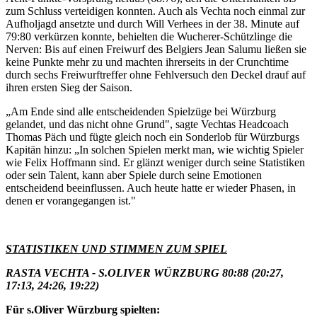
zum Schluss verteidigen konnten. Auch als Vechta noch einmal zur
Aufholjagd ansetzte und durch Will Verhees in der 38. Minute auf
79:80 verkürzen konnte, behielten die Wucherer-Schützlinge die
Nerven: Bis auf einen Freiwurf des Belgiers Jean Salumu ließen sie
keine Punkte mehr zu und machten ihrerseits in der Crunchtime
durch sechs Freiwurftreffer ohne Fehlversuch den Deckel drauf auf
ihren ersten Sieg der Saison.
„Am Ende sind alle entscheidenden Spielzüge bei Würzburg
gelandet, und das nicht ohne Grund", sagte Vechtas Headcoach
Thomas Päch und fügte gleich noch ein Sonderlob für Würzburgs
Kapitän hinzu: „In solchen Spielen merkt man, wie wichtig Spieler
wie Felix Hoffmann sind. Er glänzt weniger durch seine Statistiken
oder sein Talent, kann aber Spiele durch seine Emotionen
entscheidend beeinflussen. Auch heute hatte er wieder Phasen, in
denen er vorangegangen ist."
STATISTIKEN UND STIMMEN ZUM SPIEL
RASTA VECHTA - S.OLIVER WÜRZBURG 80:88 (20:27,
17:13, 24:26, 19:22)
Für s.Oliver Würzburg spielten: