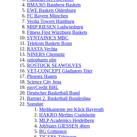
BMA365 Bamberg Baskets
EWE Baskets Oldenburg
FC Bayern München
Veolia Towers Hamburg
MHP RIESEN Ludwigsburg
Fitness First Würzburg Baskets
SYNTAINICS MBC
Telekom Baskets Bonn
RASTA Vechta
NINERS Chemnitz
ratiopharm ulm
ROSTOCK SEAWOLVES
VET-CONCEPT Gladiators Trier
Phoenix Hagen
Science City Jena
easyCredit BBL
Deutscher Basketball Bund
Barmer 2. Basketball Bundesliga
Sonstige
Medikamente per Klick Bayreuth
HAKRO Merlins Crailsheim
MLP Academics Heidelberg
JobStairs GIESSEN 46ers
BG Göttingen
TIGERS Tübingen