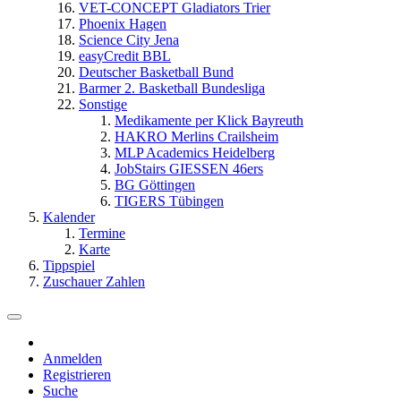
VET-CONCEPT Gladiators Trier
Phoenix Hagen
Science City Jena
easyCredit BBL
Deutscher Basketball Bund
Barmer 2. Basketball Bundesliga
Sonstige
Medikamente per Klick Bayreuth
HAKRO Merlins Crailsheim
MLP Academics Heidelberg
JobStairs GIESSEN 46ers
BG Göttingen
TIGERS Tübingen
Kalender
Termine
Karte
Tippspiel
Zuschauer Zahlen
Anmelden
Registrieren
Suche