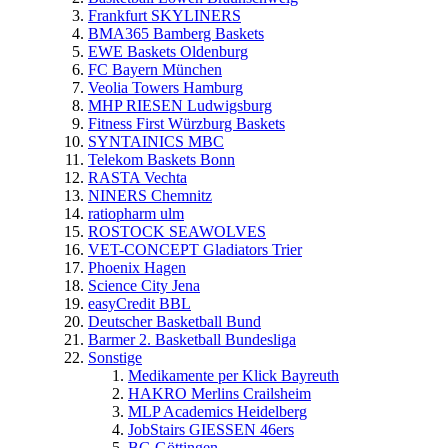
Frankfurt SKYLINERS
BMA365 Bamberg Baskets
EWE Baskets Oldenburg
FC Bayern München
Veolia Towers Hamburg
MHP RIESEN Ludwigsburg
Fitness First Würzburg Baskets
SYNTAINICS MBC
Telekom Baskets Bonn
RASTA Vechta
NINERS Chemnitz
ratiopharm ulm
ROSTOCK SEAWOLVES
VET-CONCEPT Gladiators Trier
Phoenix Hagen
Science City Jena
easyCredit BBL
Deutscher Basketball Bund
Barmer 2. Basketball Bundesliga
Sonstige
Medikamente per Klick Bayreuth
HAKRO Merlins Crailsheim
MLP Academics Heidelberg
JobStairs GIESSEN 46ers
BG Göttingen