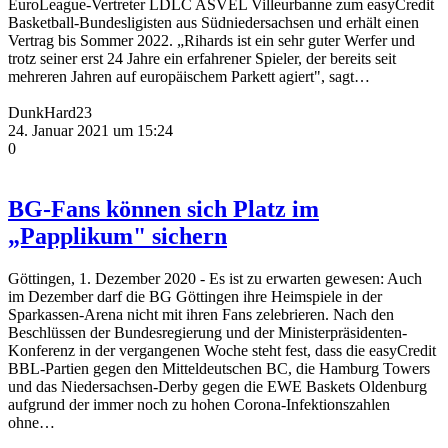
EuroLeague-Vertreter LDLC ASVEL Villeurbanne zum easyCredit
Basketball-Bundesligisten aus Südniedersachsen und erhält einen
Vertrag bis Sommer 2022. „Rihards ist ein sehr guter Werfer und
trotz seiner erst 24 Jahre ein erfahrener Spieler, der bereits seit
mehreren Jahren auf europäischem Parkett agiert", sagt…
DunkHard23
24. Januar 2021 um 15:24
0
BG-Fans können sich Platz im
„Papplikum" sichern
Göttingen, 1. Dezember 2020 - Es ist zu erwarten gewesen: Auch
im Dezember darf die BG Göttingen ihre Heimspiele in der
Sparkassen-Arena nicht mit ihren Fans zelebrieren. Nach den
Beschlüssen der Bundesregierung und der Ministerpräsidenten-
Konferenz in der vergangenen Woche steht fest, dass die easyCredit
BBL-Partien gegen den Mitteldeutschen BC, die Hamburg Towers
und das Niedersachsen-Derby gegen die EWE Baskets Oldenburg
aufgrund der immer noch zu hohen Corona-Infektionszahlen
ohne…