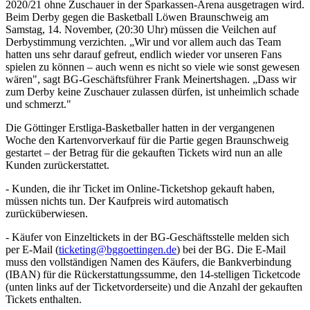
2020/21 ohne Zuschauer in der Sparkassen-Arena ausgetragen wird.
Beim Derby gegen die Basketball Löwen Braunschweig am
Samstag, 14. November, (20:30 Uhr) müssen die Veilchen auf
Derbystimmung verzichten. „Wir und vor allem auch das Team
hatten uns sehr darauf gefreut, endlich wieder vor unseren Fans
spielen zu können – auch wenn es nicht so viele wie sonst gewesen
wären", sagt BG-Geschäftsführer Frank Meinertshagen. „Dass wir
zum Derby keine Zuschauer zulassen dürfen, ist unheimlich schade
und schmerzt."
Die Göttinger Erstliga-Basketballer hatten in der vergangenen
Woche den Kartenvorverkauf für die Partie gegen Braunschweig
gestartet – der Betrag für die gekauften Tickets wird nun an alle
Kunden zurückerstattet.
- Kunden, die ihr Ticket im Online-Ticketshop gekauft haben,
müssen nichts tun. Der Kaufpreis wird automatisch
zurücküberwiesen.
- Käufer von Einzeltickets in der BG-Geschäftsstelle melden sich
per E-Mail (
ticketing@bggoettingen.de
) bei der BG. Die E-Mail
muss den vollständigen Namen des Käufers, die Bankverbindung
(IBAN) für die Rückerstattungssumme, den 14-stelligen Ticketcode
(unten links auf der Ticketvorderseite) und die Anzahl der gekauften
Tickets enthalten.