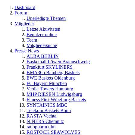
Dashboard
Forum
Unerledigte Themen
Mitglieder
Letzte Aktivitäten
Benutzer online
Team
Mitgliedersuche
Presse News
ALBA BERLIN
Basketball Löwen Braunschweig
Frankfurt SKYLINERS
BMA365 Bamberg Baskets
EWE Baskets Oldenburg
FC Bayern München
Veolia Towers Hamburg
MHP RIESEN Ludwigsburg
Fitness First Würzburg Baskets
SYNTAINICS MBC
Telekom Baskets Bonn
RASTA Vechta
NINERS Chemnitz
ratiopharm ulm
ROSTOCK SEAWOLVES