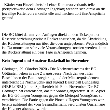
- Käufer von Einzeltickets bei einer Kartenvorverkaufsstelle
(beispielsweise dem Göttinger Tageblatt) wenden sich direkt an die
jeweilige Kartenvorverkaufsstelle und machen dort ihre Ansprüche
geltend.
Die BG bittet darum, von Anfragen direkt an den Ticketpartner
Reservix beziehungsweise ADticket abzusehen, da die Abwicklung
der Rückerstattungen nur über die oben angegebenen Wege möglich
ist. Da momentan sehr viele Veranstaltungen storniert werden, kann
die Rückerstattung ein paar Tage in Anspruch nehmen.
Kein Jugend-und Amateur-Basketball im November
Göttingen, 29. Oktober 2020 - Die Nachwuchsteams der BG
Göttingen gehen in eine Zwangspause. Nach den gestrigen
Beschlüssen der Bundesregierung und der Ministerpräsidenten
unterbricht die Nachwuchs- und Jugend Basketball Bundesliga
(NBBL/JBBL) ihren Spielbetrieb bis Ende November. Die BG
Göttingen hat entschieden, das für Sonntag angesetzte JBBL-Spiel
der BG Göttingen Youngsters gegen die Metropol YoungStars zu
verschieben. Die Partie gegen die Phoenix Hagen Youngsters war
bereits aufgrund der vom Gesundheitsamt verordneten Quarantäne
der Hagener abgesagt worden.