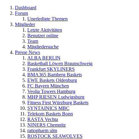
Dashboard
Forum
Unerledigte Themen
Mitglieder
Letzte Aktivitäten
Benutzer online
Team
Mitgliedersuche
Presse News
ALBA BERLIN
Basketball Löwen Braunschweig
Frankfurt SKYLINERS
BMA365 Bamberg Baskets
EWE Baskets Oldenburg
FC Bayern München
Veolia Towers Hamburg
MHP RIESEN Ludwigsburg
Fitness First Würzburg Baskets
SYNTAINICS MBC
Telekom Baskets Bonn
RASTA Vechta
NINERS Chemnitz
ratiopharm ulm
ROSTOCK SEAWOLVES