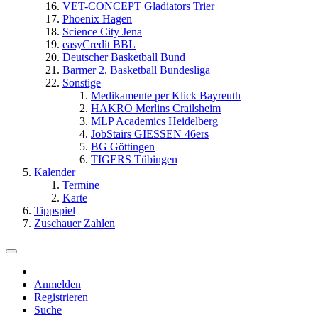
VET-CONCEPT Gladiators Trier
Phoenix Hagen
Science City Jena
easyCredit BBL
Deutscher Basketball Bund
Barmer 2. Basketball Bundesliga
Sonstige
Medikamente per Klick Bayreuth
HAKRO Merlins Crailsheim
MLP Academics Heidelberg
JobStairs GIESSEN 46ers
BG Göttingen
TIGERS Tübingen
Kalender
Termine
Karte
Tippspiel
Zuschauer Zahlen
Anmelden
Registrieren
Suche