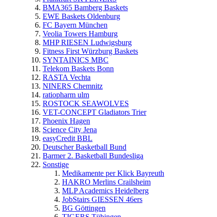
BMA365 Bamberg Baskets
EWE Baskets Oldenburg
FC Bayern München
Veolia Towers Hamburg
MHP RIESEN Ludwigsburg
Fitness First Würzburg Baskets
SYNTAINICS MBC
Telekom Baskets Bonn
RASTA Vechta
NINERS Chemnitz
ratiopharm ulm
ROSTOCK SEAWOLVES
VET-CONCEPT Gladiators Trier
Phoenix Hagen
Science City Jena
easyCredit BBL
Deutscher Basketball Bund
Barmer 2. Basketball Bundesliga
Sonstige
Medikamente per Klick Bayreuth
HAKRO Merlins Crailsheim
MLP Academics Heidelberg
JobStairs GIESSEN 46ers
BG Göttingen
TIGERS Tübingen