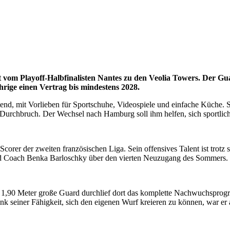
 vom Playoff-Halbfinalisten Nantes zu den Veolia Towers. Der Gua
rige einen Vertrag bis mindestens 2028.
ltend, mit Vorlieben für Sportschuhe, Videospiele und einfache Küche. 
urchbruch. Der Wechsel nach Hamburg soll ihm helfen, sich sportlich
Scorer der zweiten französischen Liga. Sein offensives Talent ist trotz se
Head Coach Benka Barloschky über den vierten Neuzugang des Sommers.
er 1,90 Meter große Guard durchlief dort das komplette Nachwuchspro
Dank seiner Fähigkeit, sich den eigenen Wurf kreieren zu können, war e