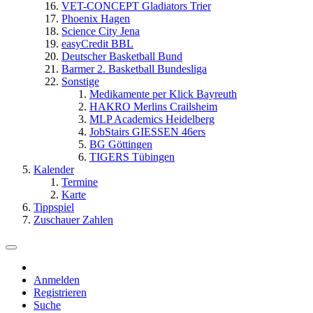
VET-CONCEPT Gladiators Trier
Phoenix Hagen
Science City Jena
easyCredit BBL
Deutscher Basketball Bund
Barmer 2. Basketball Bundesliga
Sonstige
Medikamente per Klick Bayreuth
HAKRO Merlins Crailsheim
MLP Academics Heidelberg
JobStairs GIESSEN 46ers
BG Göttingen
TIGERS Tübingen
Kalender
Termine
Karte
Tippspiel
Zuschauer Zahlen
Anmelden
Registrieren
Suche