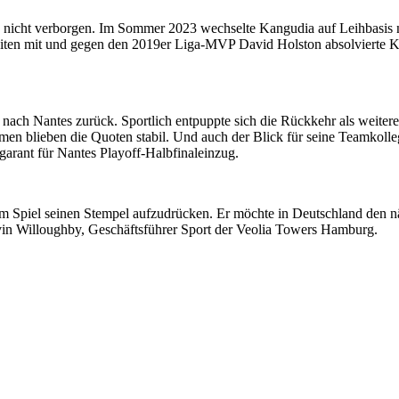
nicht verborgen. Im Sommer 2023 wechselte Kangudia auf Leihbasis nac
eiten mit und gegen den 2019er Liga-MVP David Holston absolvierte Ka
ch Nantes zurück. Sportlich entpuppte sich die Rückkehr als weiterer 
umen blieben die Quoten stabil. Und auch der Blick für seine Teamkoll
sgarant für Nantes Playoff-Halbfinaleinzug.
inem Spiel seinen Stempel aufzudrücken. Er möchte in Deutschland den nä
in Willoughby, Geschäftsführer Sport der Veolia Towers Hamburg.