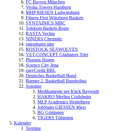
FC Bayern München
Veolia Towers Hamburg
MHP RIESEN Ludwigsburg
Fitness First Würzburg Baskets
SYNTAINICS MBC
Telekom Baskets Bonn
RASTA Vechta
NINERS Chemnitz
ratiopharm ulm
ROSTOCK SEAWOLVES
VET-CONCEPT Gladiators Trier
Phoenix Hagen
Science City Jena
easyCredit BBL
Deutscher Basketball Bund
Barmer 2. Basketball Bundesliga
Sonstige
Medikamente per Klick Bayreuth
HAKRO Merlins Crailsheim
MLP Academics Heidelberg
JobStairs GIESSEN 46ers
BG Göttingen
TIGERS Tübingen
Kalender
Termine