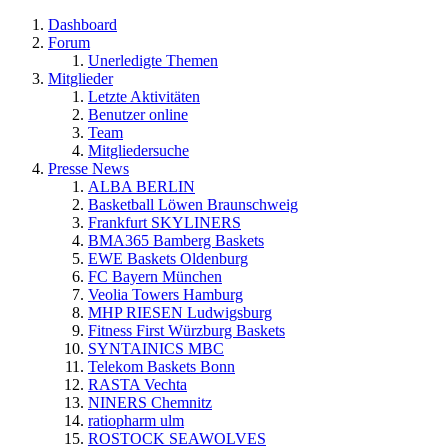
Dashboard
Forum
Unerledigte Themen
Mitglieder
Letzte Aktivitäten
Benutzer online
Team
Mitgliedersuche
Presse News
ALBA BERLIN
Basketball Löwen Braunschweig
Frankfurt SKYLINERS
BMA365 Bamberg Baskets
EWE Baskets Oldenburg
FC Bayern München
Veolia Towers Hamburg
MHP RIESEN Ludwigsburg
Fitness First Würzburg Baskets
SYNTAINICS MBC
Telekom Baskets Bonn
RASTA Vechta
NINERS Chemnitz
ratiopharm ulm
ROSTOCK SEAWOLVES