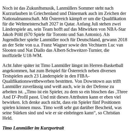
Noch ist das Zukunftsmusik, Lanmüllers Sommer steht nach
Kurzurlauben in Griechenland und Dänemark auch im Zeichen der
Nationalmannschaft. Mit Österreich kämpft er um die Qualifikation
für die Weltmeisterschaft 2027 in Qatar. Anfang Juli stehen zwei
Länderspiele an, sein Team hofft auf das Mitwirken von NBA-Star
Jakob Pöltl (670 Spiele für Toronto und San Antonio). Als
Jugendlicher spielte Lanmüller noch für Deutschland, gewann 2018
an der Seite von u.a. Franz Wagner sowie den Vechtaern Luc van
Slooten und Nat Diallo das Albert-Schweitzer-Turnier, die
inoffizielle U18-WM.
Acht Jahre später ist Timo Lanmüller längst im Herren-Basketball
angekommen, hat zum Beispiel für Österreich neben diversen
Testspielen auch 23 Länderspiele in den FIBA-
Qualifikationswettbewerben bestritten. Von Downtown aus trifft
Lanmüller zuverlässig und weiß auch, wie in der Defense zu
arbeiten ist. „Timo ist ein Spieler, zu dem so ein bisschen das ‚Three
And D'-Profil passt. Und mit diesen Attributen kann er eben viel
bewirken. Ich denke auch nicht, dass ein Spieler fünf Positionen
spielen können muss. Timo weiß sehr gut darüber Bescheid, was
seine Stärken sind und wie er sie einbringen kann“, so Christian
Held.
Timo Lanmüller im Kurzportrait