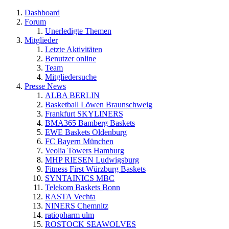
Dashboard
Forum
Unerledigte Themen
Mitglieder
Letzte Aktivitäten
Benutzer online
Team
Mitgliedersuche
Presse News
ALBA BERLIN
Basketball Löwen Braunschweig
Frankfurt SKYLINERS
BMA365 Bamberg Baskets
EWE Baskets Oldenburg
FC Bayern München
Veolia Towers Hamburg
MHP RIESEN Ludwigsburg
Fitness First Würzburg Baskets
SYNTAINICS MBC
Telekom Baskets Bonn
RASTA Vechta
NINERS Chemnitz
ratiopharm ulm
ROSTOCK SEAWOLVES