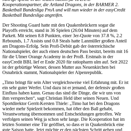
Kooperationspartner, die Artland Dragons, in der BARMER 2.
Basketball Bundesliga ProA und will nun wieder in der easyCredit
Basketball Bundesliga angreifen.
Der Shooting Guard hatte mit den Quakenbrückern sogar die
Playoffs erreicht, stand in 36 Spielen (26:04 Minuten) auf dem
Parkett. Mit seinen 8.8 Punkten, einer 3er-Quote von 37.8 %, 2.2
Rebounds, 1.7 Assists und 0.8 Steals hatte Lanmüller großen Anteil
am Dragons-Erfolg. Sein Profi-Debüt gab der österreichische
Nationalspieler, der auch einen deutschen Pass besitzt, bereits mit 16
für die Ulmer Orange Academy in der ProB. Erstmals in der
easyCredit BBL lief er Ende 2020 für ratiopharm ulm auf. Seit 2022
ist der gebürtige Wiener, dessen Mutter aus Neuenkirchen bei
Osnabrück stammt, Nationalspieler der Alpenrepublik.
„Timo bringt für sein Alter vergleichsweise viel Erfahrung mit. Er ist
ein sehr guter Werfer. Und dazu ist er jemand, der defensiv großen
Einfluss haben kann. Genau das sind die Dinge, die wir uns von
ihm versprechen“, sagt Christian Held über seinen Neuen. Und
Sportdirektor Gerrit-Kersten Thiele: „Timo hat bei den Dragons
wieder mehr Spielzeit bekommen, hat öfter den Ball gehabt,
Verantwortung übernommen und Entscheidungen getroffen. Wir
verfolgen seinen Weg ja schon sehr lange. Die Kooperation hat im
letzten Sommer eine Tür geöffnet, so dass er in Quakenbrück eine
gute Saison hatte. Jetzt möchte er den nächsten Schritt gehen und