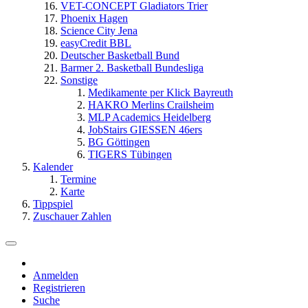
VET-CONCEPT Gladiators Trier
Phoenix Hagen
Science City Jena
easyCredit BBL
Deutscher Basketball Bund
Barmer 2. Basketball Bundesliga
Sonstige
Medikamente per Klick Bayreuth
HAKRO Merlins Crailsheim
MLP Academics Heidelberg
JobStairs GIESSEN 46ers
BG Göttingen
TIGERS Tübingen
Kalender
Termine
Karte
Tippspiel
Zuschauer Zahlen
Anmelden
Registrieren
Suche