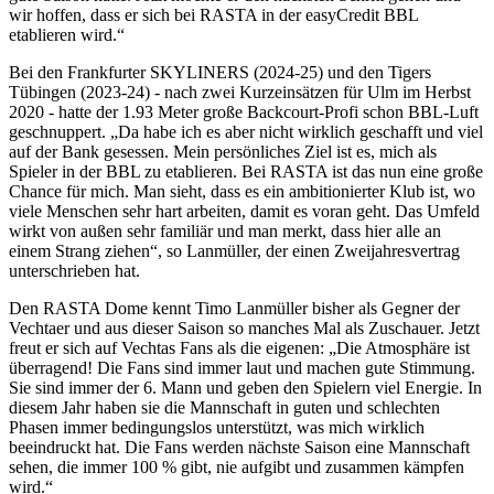
wir hoffen, dass er sich bei RASTA in der easyCredit BBL
etablieren wird.“
Bei den Frankfurter SKYLINERS (2024-25) und den Tigers
Tübingen (2023-24) - nach zwei Kurzeinsätzen für Ulm im Herbst
2020 - hatte der 1.93 Meter große Backcourt-Profi schon BBL-Luft
geschnuppert. „Da habe ich es aber nicht wirklich geschafft und viel
auf der Bank gesessen. Mein persönliches Ziel ist es, mich als
Spieler in der BBL zu etablieren. Bei RASTA ist das nun eine große
Chance für mich. Man sieht, dass es ein ambitionierter Klub ist, wo
viele Menschen sehr hart arbeiten, damit es voran geht. Das Umfeld
wirkt von außen sehr familiär und man merkt, dass hier alle an
einem Strang ziehen“, so Lanmüller, der einen Zweijahresvertrag
unterschrieben hat.
Den RASTA Dome kennt Timo Lanmüller bisher als Gegner der
Vechtaer und aus dieser Saison so manches Mal als Zuschauer. Jetzt
freut er sich auf Vechtas Fans als die eigenen: „Die Atmosphäre ist
überragend! Die Fans sind immer laut und machen gute Stimmung.
Sie sind immer der 6. Mann und geben den Spielern viel Energie. In
diesem Jahr haben sie die Mannschaft in guten und schlechten
Phasen immer bedingungslos unterstützt, was mich wirklich
beeindruckt hat. Die Fans werden nächste Saison eine Mannschaft
sehen, die immer 100 % gibt, nie aufgibt und zusammen kämpfen
wird.“