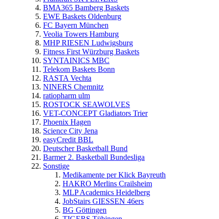
BMA365 Bamberg Baskets
EWE Baskets Oldenburg
FC Bayern München
Veolia Towers Hamburg
MHP RIESEN Ludwigsburg
Fitness First Würzburg Baskets
SYNTAINICS MBC
Telekom Baskets Bonn
RASTA Vechta
NINERS Chemnitz
ratiopharm ulm
ROSTOCK SEAWOLVES
VET-CONCEPT Gladiators Trier
Phoenix Hagen
Science City Jena
easyCredit BBL
Deutscher Basketball Bund
Barmer 2. Basketball Bundesliga
Sonstige
Medikamente per Klick Bayreuth
HAKRO Merlins Crailsheim
MLP Academics Heidelberg
JobStairs GIESSEN 46ers
BG Göttingen
TIGERS Tübingen