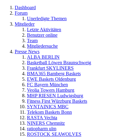
Dashboard
Forum
Unerledigte Themen
Mitglieder
Letzte Aktivitäten
Benutzer online
Team
Mitgliedersuche
Presse News
ALBA BERLIN
Basketball Löwen Braunschweig
Frankfurt SKYLINERS
BMA365 Bamberg Baskets
EWE Baskets Oldenburg
FC Bayern München
Veolia Towers Hamburg
MHP RIESEN Ludwigsburg
Fitness First Würzburg Baskets
SYNTAINICS MBC
Telekom Baskets Bonn
RASTA Vechta
NINERS Chemnitz
ratiopharm ulm
ROSTOCK SEAWOLVES