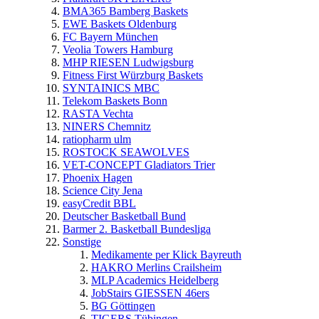
BMA365 Bamberg Baskets
EWE Baskets Oldenburg
FC Bayern München
Veolia Towers Hamburg
MHP RIESEN Ludwigsburg
Fitness First Würzburg Baskets
SYNTAINICS MBC
Telekom Baskets Bonn
RASTA Vechta
NINERS Chemnitz
ratiopharm ulm
ROSTOCK SEAWOLVES
VET-CONCEPT Gladiators Trier
Phoenix Hagen
Science City Jena
easyCredit BBL
Deutscher Basketball Bund
Barmer 2. Basketball Bundesliga
Sonstige
Medikamente per Klick Bayreuth
HAKRO Merlins Crailsheim
MLP Academics Heidelberg
JobStairs GIESSEN 46ers
BG Göttingen
TIGERS Tübingen