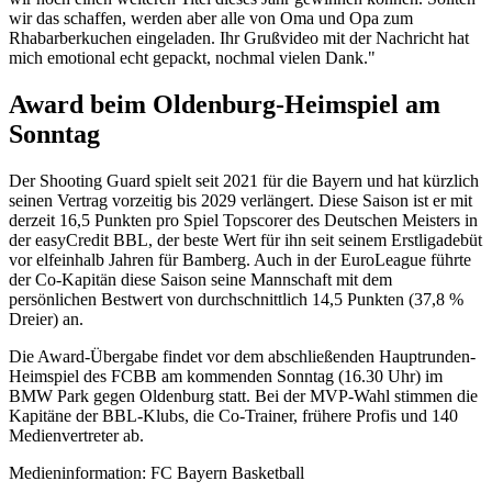
wir das schaffen, werden aber alle von Oma und Opa zum
Rhabarberkuchen eingeladen. Ihr Grußvideo mit der Nachricht hat
mich emotional echt gepackt, nochmal vielen Dank."
Award beim Oldenburg-Heimspiel am
Sonntag
Der Shooting Guard spielt seit 2021 für die Bayern und hat kürzlich
seinen Vertrag vorzeitig bis 2029 verlängert. Diese Saison ist er mit
derzeit 16,5 Punkten pro Spiel Topscorer des Deutschen Meisters in
der easyCredit BBL, der beste Wert für ihn seit seinem Erstligadebüt
vor elfeinhalb Jahren für Bamberg. Auch in der EuroLeague führte
der Co-Kapitän diese Saison seine Mannschaft mit dem
persönlichen Bestwert von durchschnittlich 14,5 Punkten (37,8 %
Dreier) an.
Die Award-Übergabe findet vor dem abschließenden Hauptrunden-
Heimspiel des FCBB am kommenden Sonntag (16.30 Uhr) im
BMW Park gegen Oldenburg statt. Bei der MVP-Wahl stimmen die
Kapitäne der BBL-Klubs, die Co-Trainer, frühere Profis und 140
Medienvertreter ab.
Medieninformation: FC Bayern Basketball