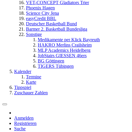
VET-CONCEPT Gladiators Trier
Phoenix Hagen
Science City Jena
easyCredit BBL
Deutscher Basketball Bund
Barmer 2. Basketball Bundesliga
Sonstige
Medikamente per Klick Bayreuth
HAKRO Merlins Crailsheim
MLP Academics Heidelberg
JobStairs GIESSEN 46ers
BG Göttingen
TIGERS Tübingen
Kalender
Termine
Karte
Tippspiel
Zuschauer Zahlen
Anmelden
Registrieren
Suche