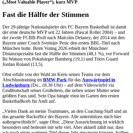
(„Most Valuable Player“), kurz MVP
.
Fast die Hälfte der Stimmen
Der 29-jährige Nationalspieler des FC Bayern Basketball ist damit
der erste deutsche MVP seit 22 Jahren (Pascal Roller 2004) – und
der zweite FCBB-Profi nach Malcolm Delaney, der 2014 mit den
Bayern unter Coach Svetislav Pesic den ersten BBL-Titel nach
München holte. Beim Voting 2026 erhielt der Münchner
Distanzspezialist fast die Hälfte der Stimmen (48,1 %), vor Forward
Ibi Watson von Pokalsieger Bamberg (19,1) und Triers Guard
Jordan Roland (13,5).
Obst erfuhr von der Wahl im Kreis seines Teams vor dem
Abschlusstraining im
BMW Park
für das
Auswärtsspiel in
Ludwigsburg
(Do., 18.30 Uhr) – auf dem Videowürfel via
Grußbotschaft seiner Großeltern, die neben seiner Mutter seine
größten Fans sind. Sein Opa hängte einst im Garten den ersten
Basketballkorb für Andi auf.
„Vielen Dank an meine Teammates, an den Coaching-Staff und an
das gesamte Backoffice der Bayern. Alle unterstützen mich hier
außergewöhnlich“, sagte Obst. „Diese Auszeichnung ist wirklich
besonders und bedeutet mir sehr viel. Aber aktuell zählt nur, dass
wir noch einen weiteren Titel dieses Jahr gewinnen können. Sollten