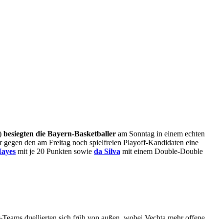
z)
besiegten die Bayern-Basketballer
am Sonntag in einem echten
r
gegen den am Freitag noch spielfreien Playoff-Kandidaten eine
ayes
mit je 20 Punkten sowie
da Silva
mit einem Double-Double
r-Teams duellierten sich früh von außen, wobei Vechta mehr offene