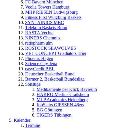
FC Bayern München
Veolia Towers Hamburg
MHP RIESEN Ludwigsburg
Fitness First Würzburg Baskets
SYNTAINICS MBC
Telekom Baskets Bonn
RASTA Vechta
NINERS Chemnitz
ratiopharm ulm
ROSTOCK SEAWOLVES
VET-CONCEPT Gladiators Trier
Phoenix Hagen
Science City Jena
easyCredit BBL
Deutscher Basketball Bund
Barmer 2. Basketball Bundesliga
Sonstige
Medikamente per Klick Bayreuth
HAKRO Merlins Crailsheim
MLP Academics Heidelberg
JobStairs GIESSEN 46ers
BG Göttingen
TIGERS Tübingen
Kalender
Termine