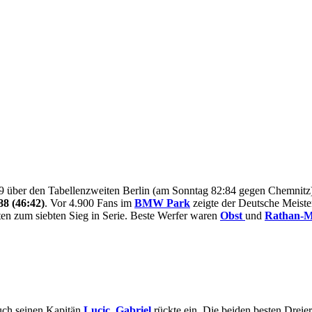
:79 über den Tabellenzweiten Berlin (am Sonntag 82:84 gegen Chemnit
88 (46:42)
. Vor 4.900 Fans im
BMW Park
zeigte der Deutsche Meiste
ten zum siebten Sieg in Serie. Beste Werfer waren
Obst
und
Rathan-M
ch seinen Kapitän
Lucic
,
Gabriel
rückte ein. Die beiden besten Dreie