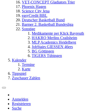
VET-CONCEPT Gladiators Trier
Phoenix Hagen
Science City Jena
easyCredit BBL
Deutscher Basketball Bund
Barmer 2. Basketball Bundesliga
Sonstige
Medikamente per Klick Bayreuth
HAKRO Merlins Crailsheim
MLP Academics Heidelberg
JobStairs GIESSEN 46ers
BG Göttingen
TIGERS Tübingen
Kalender
Termine
Karte
Tippspiel
Zuschauer Zahlen
Anmelden
Registrieren
Suche