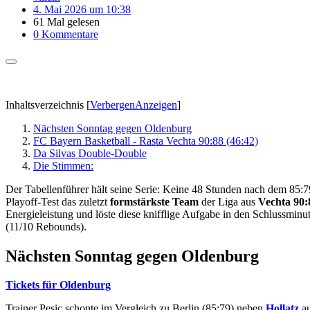
4. Mai 2026 um 10:38
61 Mal gelesen
0 Kommentare
Inhaltsverzeichnis
[
Verbergen
Anzeigen
]
Nächsten Sonntag gegen Oldenburg
FC Bayern Basketball - Rasta Vechta 90:88 (46:42)
Da Silvas Double-Double
Die Stimmen:
Der Tabellenführer hält seine Serie: Keine 48 Stunden nach dem 85
Playoff-Test das zuletzt
formstärkste Team
der Liga aus
Vechta
90:
Energieleistung und löste diese knifflige Aufgabe in den Schlussminu
(11/10 Rebounds).
Nächsten Sonntag gegen Oldenburg
Tickets für Oldenburg
Trainer Pesic schonte im Vergleich zu Berlin (85:79) neben
Hollatz
au