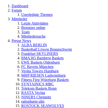
Dashboard
Forum
Unerledigte Themen
Mitglieder
Letzte Aktivitäten
Benutzer online
Team
Mitgliedersuche
Presse News
ALBA BERLIN
Basketball Löwen Braunschweig
Frankfurt SKYLINERS
BMA365 Bamberg Baskets
EWE Baskets Oldenburg
FC Bayern München
Veolia Towers Hamburg
MHP RIESEN Ludwigsburg
Fitness First Würzburg Baskets
SYNTAINICS MBC
Telekom Baskets Bonn
RASTA Vechta
NINERS Chemnitz
ratiopharm ulm
ROSTOCK SEAWOLVES