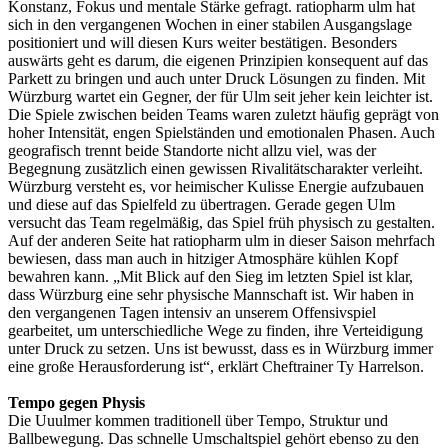
Konstanz, Fokus und mentale Stärke gefragt. ratiopharm ulm hat
sich in den vergangenen Wochen in einer stabilen Ausgangslage
positioniert und will diesen Kurs weiter bestätigen. Besonders
auswärts geht es darum, die eigenen Prinzipien konsequent auf das
Parkett zu bringen und auch unter Druck Lösungen zu finden. Mit
Würzburg wartet ein Gegner, der für Ulm seit jeher kein leichter ist.
Die Spiele zwischen beiden Teams waren zuletzt häufig geprägt von
hoher Intensität, engen Spielständen und emotionalen Phasen. Auch
geografisch trennt beide Standorte nicht allzu viel, was der
Begegnung zusätzlich einen gewissen Rivalitätscharakter verleiht.
Würzburg versteht es, vor heimischer Kulisse Energie aufzubauen
und diese auf das Spielfeld zu übertragen. Gerade gegen Ulm
versucht das Team regelmäßig, das Spiel früh physisch zu gestalten.
Auf der anderen Seite hat ratiopharm ulm in dieser Saison mehrfach
bewiesen, dass man auch in hitziger Atmosphäre kühlen Kopf
bewahren kann. „Mit Blick auf den Sieg im letzten Spiel ist klar,
dass Würzburg eine sehr physische Mannschaft ist. Wir haben in
den vergangenen Tagen intensiv an unserem Offensivspiel
gearbeitet, um unterschiedliche Wege zu finden, ihre Verteidigung
unter Druck zu setzen. Uns ist bewusst, dass es in Würzburg immer
eine große Herausforderung ist“, erklärt Cheftrainer Ty Harrelson.
Tempo gegen Physis
Die Uuulmer kommen traditionell über Tempo, Struktur und
Ballbewegung. Das schnelle Umschaltspiel gehört ebenso zu den