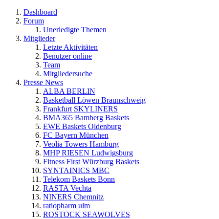
Dashboard
Forum
Unerledigte Themen
Mitglieder
Letzte Aktivitäten
Benutzer online
Team
Mitgliedersuche
Presse News
ALBA BERLIN
Basketball Löwen Braunschweig
Frankfurt SKYLINERS
BMA365 Bamberg Baskets
EWE Baskets Oldenburg
FC Bayern München
Veolia Towers Hamburg
MHP RIESEN Ludwigsburg
Fitness First Würzburg Baskets
SYNTAINICS MBC
Telekom Baskets Bonn
RASTA Vechta
NINERS Chemnitz
ratiopharm ulm
ROSTOCK SEAWOLVES