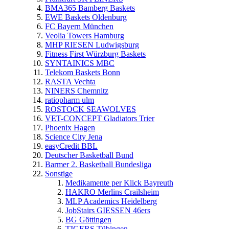
BMA365 Bamberg Baskets
EWE Baskets Oldenburg
FC Bayern München
Veolia Towers Hamburg
MHP RIESEN Ludwigsburg
Fitness First Würzburg Baskets
SYNTAINICS MBC
Telekom Baskets Bonn
RASTA Vechta
NINERS Chemnitz
ratiopharm ulm
ROSTOCK SEAWOLVES
VET-CONCEPT Gladiators Trier
Phoenix Hagen
Science City Jena
easyCredit BBL
Deutscher Basketball Bund
Barmer 2. Basketball Bundesliga
Sonstige
Medikamente per Klick Bayreuth
HAKRO Merlins Crailsheim
MLP Academics Heidelberg
JobStairs GIESSEN 46ers
BG Göttingen
TIGERS Tübingen