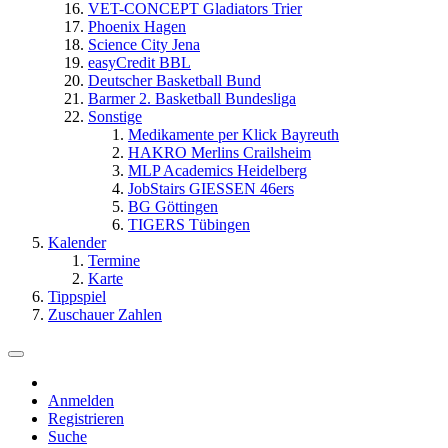
VET-CONCEPT Gladiators Trier
Phoenix Hagen
Science City Jena
easyCredit BBL
Deutscher Basketball Bund
Barmer 2. Basketball Bundesliga
Sonstige
Medikamente per Klick Bayreuth
HAKRO Merlins Crailsheim
MLP Academics Heidelberg
JobStairs GIESSEN 46ers
BG Göttingen
TIGERS Tübingen
Kalender
Termine
Karte
Tippspiel
Zuschauer Zahlen
Anmelden
Registrieren
Suche