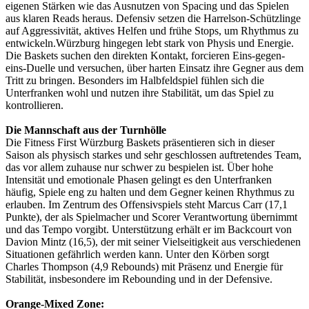
eigenen Stärken wie das Ausnutzen von Spacing und das Spielen
aus klaren Reads heraus. Defensiv setzen die Harrelson-Schützlinge
auf Aggressivität, aktives Helfen und frühe Stops, um Rhythmus zu
entwickeln.Würzburg hingegen lebt stark von Physis und Energie.
Die Baskets suchen den direkten Kontakt, forcieren Eins-gegen-
eins-Duelle und versuchen, über harten Einsatz ihre Gegner aus dem
Tritt zu bringen. Besonders im Halbfeldspiel fühlen sich die
Unterfranken wohl und nutzen ihre Stabilität, um das Spiel zu
kontrollieren.
Die Mannschaft aus der Turnhölle
Die Fitness First Würzburg Baskets präsentieren sich in dieser
Saison als physisch starkes und sehr geschlossen auftretendes Team,
das vor allem zuhause nur schwer zu bespielen ist. Über hohe
Intensität und emotionale Phasen gelingt es den Unterfranken
häufig, Spiele eng zu halten und dem Gegner keinen Rhythmus zu
erlauben. Im Zentrum des Offensivspiels steht Marcus Carr (17,1
Punkte), der als Spielmacher und Scorer Verantwortung übernimmt
und das Tempo vorgibt. Unterstützung erhält er im Backcourt von
Davion Mintz (16,5), der mit seiner Vielseitigkeit aus verschiedenen
Situationen gefährlich werden kann. Unter den Körben sorgt
Charles Thompson (4,9 Rebounds) mit Präsenz und Energie für
Stabilität, insbesondere im Rebounding und in der Defensive.
Orange-Mixed Zone: