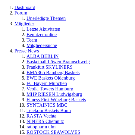
Dashboard
Forum
Unerledigte Themen
Mitglieder
Letzte Aktivitäten
Benutzer online
Team
Mitgliedersuche
Presse News
ALBA BERLIN
Basketball Löwen Braunschweig
Frankfurt SKYLINERS
BMA365 Bamberg Baskets
EWE Baskets Oldenburg
FC Bayern München
Veolia Towers Hamburg
MHP RIESEN Ludwigsburg
Fitness First Würzburg Baskets
SYNTAINICS MBC
Telekom Baskets Bonn
RASTA Vechta
NINERS Chemnitz
ratiopharm ulm
ROSTOCK SEAWOLVES