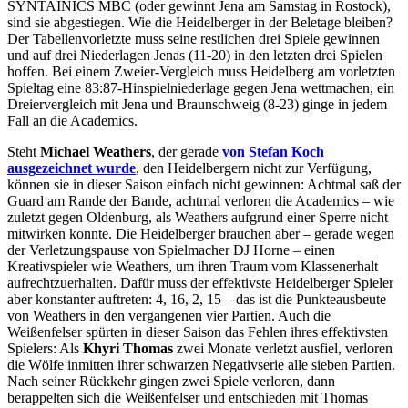
SYNTAINICS MBC (oder gewinnt Jena am Samstag in Rostock),
sind sie abgestiegen. Wie die Heidelberger in der Beletage bleiben?
Der Tabellenvorletzte muss seine restlichen drei Spiele gewinnen
und auf drei Niederlagen Jenas (11-20) in den letzten drei Spielen
hoffen. Bei einem Zweier-Vergleich muss Heidelberg am vorletzten
Spieltag eine 83:87-Hinspielniederlage gegen Jena wettmachen, ein
Dreiervergleich mit Jena und Braunschweig (8-23) ginge in jedem
Fall an die Academics.
Steht
Michael Weathers
, der gerade
von Stefan Koch
ausgezeichnet wurde
, den Heidelbergern nicht zur Verfügung,
können sie in dieser Saison einfach nicht gewinnen: Achtmal saß der
Guard am Rande der Bande, achtmal verloren die Academics – wie
zuletzt gegen Oldenburg, als Weathers aufgrund einer Sperre nicht
mitwirken konnte. Die Heidelberger brauchen aber – gerade wegen
der Verletzungspause von Spielmacher DJ Horne – einen
Kreativspieler wie Weathers, um ihren Traum vom Klassenerhalt
aufrechtzuerhalten. Dafür muss der effektivste Heidelberger Spieler
aber konstanter auftreten: 4, 16, 2, 15 – das ist die Punkteausbeute
von Weathers in den vergangenen vier Partien. Auch die
Weißenfelser spürten in dieser Saison das Fehlen ihres effektivsten
Spielers: Als
Khyri Thomas
zwei Monate verletzt ausfiel, verloren
die Wölfe inmitten ihrer schwarzen Negativserie alle sieben Partien.
Nach seiner Rückkehr gingen zwei Spiele verloren, dann
berappelten sich die Weißenfelser und entschieden mit Thomas