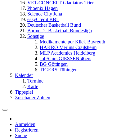
VET-CONCEPT Gladiators Trier
Phoenix Hagen
Science City Jena
easyCredit BBL
Deutscher Basketball Bund
Barmer 2. Basketball Bundesliga
Sonstige
Medikamente per Klick Bayreuth
HAKRO Merlins Crailsheim
MLP Academics Heidelberg
JobStairs GIESSEN 46ers
BG Göttingen
TIGERS Tübingen
Kalender
Termine
Karte
Tippspiel
Zuschauer Zahlen
Anmelden
Registrieren
Suche