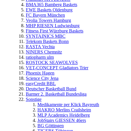
BMA365 Bamberg Baskets
EWE Baskets Oldenburg
FC Bayern München
Veolia Towers Hamburg
MHP RIESEN Ludwigsburg
Fitness First Würzburg Baskets
SYNTAINICS MBC
Telekom Baskets Bonn
RASTA Vechta
NINERS Chemnitz
ratiopharm ulm
ROSTOCK SEAWOLVES
VET-CONCEPT Gladiators Trier
Phoenix Hagen
Science City Jena
easyCredit BBL
Deutscher Basketball Bund
Barmer 2. Basketball Bundesliga
Sonstige
Medikamente per Klick Bayreuth
HAKRO Merlins Crailsheim
MLP Academics Heidelberg
JobStairs GIESSEN 46ers
BG Göttingen
TIGERS Tübingen