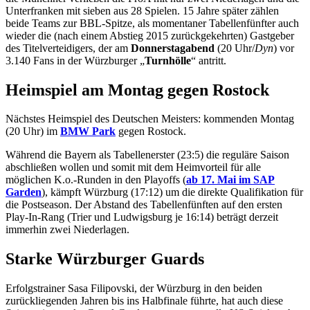
Unterfranken mit sieben aus 28 Spielen. 15 Jahre später zählen
beide Teams zur BBL-Spitze, als momentaner Tabellenfünfter auch
wieder die (nach einem Abstieg 2015 zurückgekehrten) Gastgeber
des Titelverteidigers, der am
Donnerstagabend
(20 Uhr/
Dyn
) vor
3.140 Fans in der Würzburger „
Turnhölle
“ antritt.
Heimspiel am Montag gegen Rostock
Nächstes Heimspiel des Deutschen Meisters: kommenden Montag
(20 Uhr) im
BMW Park
gegen Rostock.
Während die Bayern als Tabellenerster (23:5) die reguläre Saison
abschließen wollen und somit mit dem Heimvorteil für alle
möglichen K.o.-Runden in den Playoffs (
ab 17. Mai im SAP
Garden
), kämpft Würzburg (17:12) um die direkte Qualifikation für
die Postseason. Der Abstand des Tabellenfünften auf den ersten
Play-In-Rang (Trier und Ludwigsburg je 16:14) beträgt derzeit
immerhin zwei Niederlagen.
Starke Würzburger Guards
Erfolgstrainer Sasa Filipovski, der Würzburg in den beiden
zurückliegenden Jahren bis ins Halbfinale führte, hat auch diese