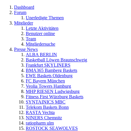
Dashboard
Forum
Unerledigte Themen
Mitglieder
Letzte Aktivitäten
Benutzer online
Team
Mitgliedersuche
Presse News
ALBA BERLIN
Basketball Löwen Braunschweig
Frankfurt SKYLINERS
BMA365 Bamberg Baskets
EWE Baskets Oldenburg
FC Bayern München
Veolia Towers Hamburg
MHP RIESEN Ludwigsburg
Fitness First Würzburg Baskets
SYNTAINICS MBC
Telekom Baskets Bonn
RASTA Vechta
NINERS Chemnitz
ratiopharm ulm
ROSTOCK SEAWOLVES