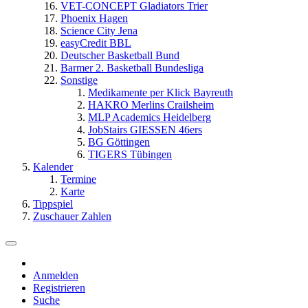
VET-CONCEPT Gladiators Trier
Phoenix Hagen
Science City Jena
easyCredit BBL
Deutscher Basketball Bund
Barmer 2. Basketball Bundesliga
Sonstige
Medikamente per Klick Bayreuth
HAKRO Merlins Crailsheim
MLP Academics Heidelberg
JobStairs GIESSEN 46ers
BG Göttingen
TIGERS Tübingen
Kalender
Termine
Karte
Tippspiel
Zuschauer Zahlen
Anmelden
Registrieren
Suche