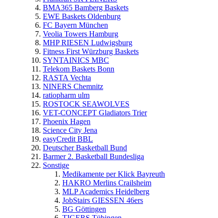
BMA365 Bamberg Baskets
EWE Baskets Oldenburg
FC Bayern München
Veolia Towers Hamburg
MHP RIESEN Ludwigsburg
Fitness First Würzburg Baskets
SYNTAINICS MBC
Telekom Baskets Bonn
RASTA Vechta
NINERS Chemnitz
ratiopharm ulm
ROSTOCK SEAWOLVES
VET-CONCEPT Gladiators Trier
Phoenix Hagen
Science City Jena
easyCredit BBL
Deutscher Basketball Bund
Barmer 2. Basketball Bundesliga
Sonstige
Medikamente per Klick Bayreuth
HAKRO Merlins Crailsheim
MLP Academics Heidelberg
JobStairs GIESSEN 46ers
BG Göttingen
TIGERS Tübingen